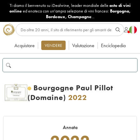
Ti diamo il benvenuto su iDealwine, leader mondiale delle
aste di vini
online
ed enoteca con un'ampia selezione di vini francesi:
Borgogna
,
Bordeaux
,
Champagne
...
Acquistare
Valutazione
Enciclopedia
VENDERE
Bourgogne Paul Pillot
(Domaine)
2022
Annata