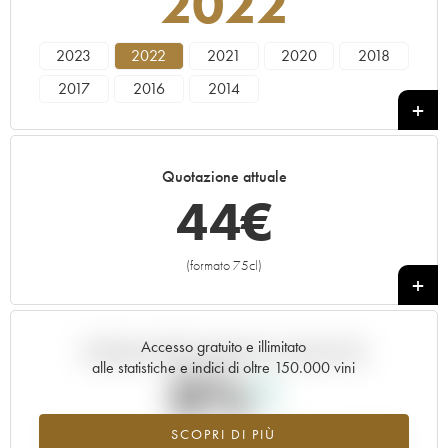
2022
2023
2022
2021
2020
2018
2017
2016
2014
Quotazione attuale
44
€
(formato 75cl)
+
Accesso gratuito e illimitato
Andamento della quotazione in tempo reale
alle statistiche e indici di oltre 150.000 vini
0%
SCOPRI DI PIÙ
Valore in aumento per l'annata 2022 nel 2026 rispetto al 2025