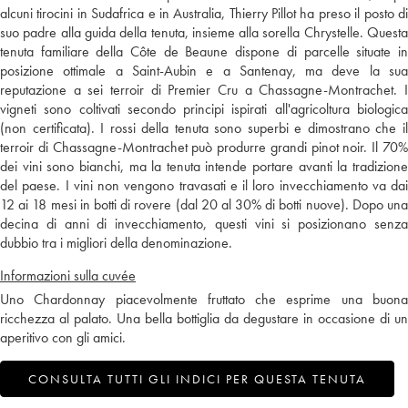
alcuni tirocini in Sudafrica e in Australia, Thierry Pillot ha preso il posto di
suo padre alla guida della tenuta, insieme alla sorella Chrystelle. Questa
tenuta familiare della Côte de Beaune dispone di parcelle situate in
posizione ottimale a Saint-Aubin e a Santenay, ma deve la sua
reputazione a sei terroir di Premier Cru a Chassagne-Montrachet. I
vigneti sono coltivati secondo principi ispirati all'agricoltura biologica
(non certificata). I rossi della tenuta sono superbi e dimostrano che il
terroir di Chassagne-Montrachet può produrre grandi pinot noir. Il 70%
dei vini sono bianchi, ma la tenuta intende portare avanti la tradizione
del paese. I vini non vengono travasati e il loro invecchiamento va dai
12 ai 18 mesi in botti di rovere (dal 20 al 30% di botti nuove). Dopo una
decina di anni di invecchiamento, questi vini si posizionano senza
dubbio tra i migliori della denominazione.
Informazioni sulla cuvée
Uno Chardonnay piacevolmente fruttato che esprime una buona
ricchezza al palato. Una bella bottiglia da degustare in occasione di un
aperitivo con gli amici.
CONSULTA TUTTI GLI INDICI PER QUESTA TENUTA