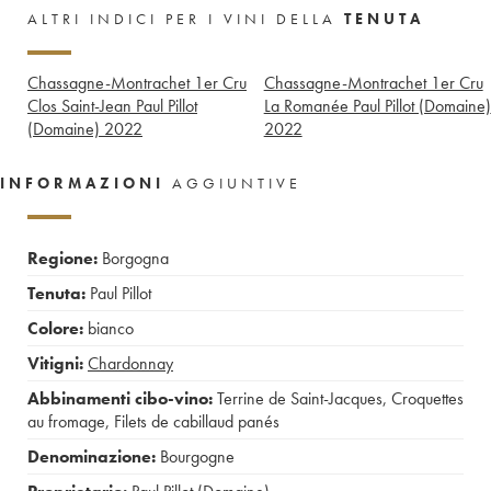
ALTRI INDICI PER I VINI DELLA
TENUTA
Chassagne-Montrachet 1er Cru
Chassagne-Montrachet 1er Cru
Clos Saint-Jean Paul Pillot
La Romanée Paul Pillot (Domaine)
(Domaine)
2022
2022
INFORMAZIONI
AGGIUNTIVE
Regione:
Borgogna
Tenuta:
Paul Pillot
Colore:
bianco
Vitigni:
Chardonnay
Abbinamenti cibo-vino:
Terrine de Saint-Jacques
,
Croquettes
au fromage
,
Filets de cabillaud panés
Denominazione:
Bourgogne