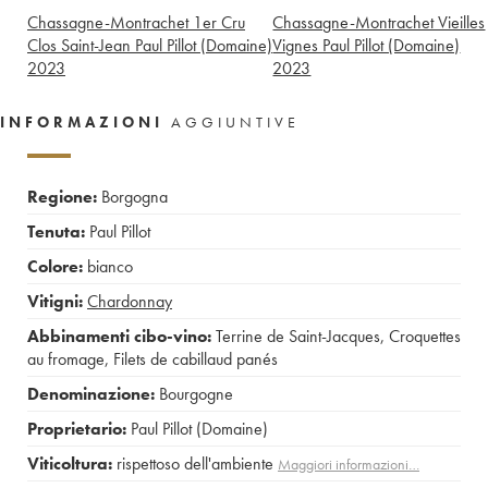
Chassagne-Montrachet 1er Cru
Chassagne-Montrachet Vieilles
Clos Saint-Jean Paul Pillot (Domaine)
Vignes Paul Pillot (Domaine)
2023
2023
INFORMAZIONI
AGGIUNTIVE
Regione:
Borgogna
Tenuta:
Paul Pillot
Colore:
bianco
Vitigni:
Chardonnay
Abbinamenti cibo-vino:
Terrine de Saint-Jacques
,
Croquettes
au fromage
,
Filets de cabillaud panés
Denominazione:
Bourgogne
Proprietario:
Paul Pillot (Domaine)
Viticoltura:
rispettoso dell'ambiente
Maggiori informazioni…