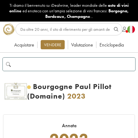
Ti diamo il benvenuto su iDealwine, leader mondiale delle
aste di vini
online
ed enoteca con un'ampia selezione di vini francesi:
Borgogna
,
Bordeaux
,
Champagne
...
Acquistare
Valutazione
Enciclopedia
VENDERE
Bourgogne Paul Pillot
(Domaine)
2023
Annata