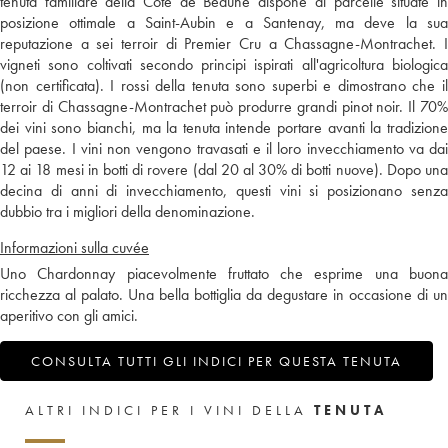
tenuta familiare della Côte de Beaune dispone di parcelle situate in
posizione ottimale a Saint-Aubin e a Santenay, ma deve la sua
reputazione a sei terroir di Premier Cru a Chassagne-Montrachet. I
vigneti sono coltivati secondo principi ispirati all'agricoltura biologica
(non certificata). I rossi della tenuta sono superbi e dimostrano che il
terroir di Chassagne-Montrachet può produrre grandi pinot noir. Il 70%
dei vini sono bianchi, ma la tenuta intende portare avanti la tradizione
del paese. I vini non vengono travasati e il loro invecchiamento va dai
12 ai 18 mesi in botti di rovere (dal 20 al 30% di botti nuove). Dopo una
decina di anni di invecchiamento, questi vini si posizionano senza
dubbio tra i migliori della denominazione.
Informazioni sulla cuvée
Uno Chardonnay piacevolmente fruttato che esprime una buona
ricchezza al palato. Una bella bottiglia da degustare in occasione di un
aperitivo con gli amici.
CONSULTA TUTTI GLI INDICI PER QUESTA TENUTA
ALTRI INDICI PER I VINI DELLA
TENUTA