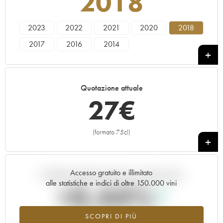
2018
2023
2022
2021
2020
2018
2017
2016
2014
Quotazione attuale
27
€
(formato 75cl)
+
Accesso gratuito e illimitato
Andamento della quotazione in tempo reale
alle statistiche e indici di oltre 150.000 vini
+0.44%
SCOPRI DI PIÙ
Valore in aumento per l'annata 2018 nel 2026 rispetto al 2025