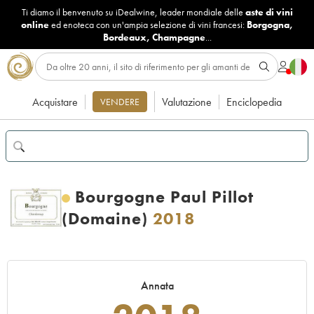
Ti diamo il benvenuto su iDealwine, leader mondiale delle
aste di vini
online
ed enoteca con un'ampia selezione di vini francesi:
Borgogna
,
Bordeaux
,
Champagne
...
Acquistare
Valutazione
Enciclopedia
VENDERE
Bourgogne Paul Pillot
(Domaine)
2018
Annata