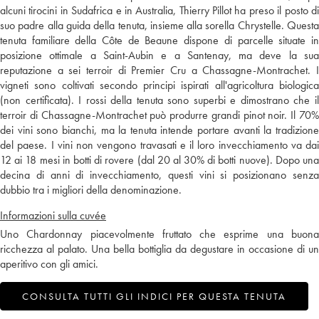
alcuni tirocini in Sudafrica e in Australia, Thierry Pillot ha preso il posto di
suo padre alla guida della tenuta, insieme alla sorella Chrystelle. Questa
tenuta familiare della Côte de Beaune dispone di parcelle situate in
posizione ottimale a Saint-Aubin e a Santenay, ma deve la sua
reputazione a sei terroir di Premier Cru a Chassagne-Montrachet. I
vigneti sono coltivati secondo principi ispirati all'agricoltura biologica
(non certificata). I rossi della tenuta sono superbi e dimostrano che il
terroir di Chassagne-Montrachet può produrre grandi pinot noir. Il 70%
dei vini sono bianchi, ma la tenuta intende portare avanti la tradizione
del paese. I vini non vengono travasati e il loro invecchiamento va dai
12 ai 18 mesi in botti di rovere (dal 20 al 30% di botti nuove). Dopo una
decina di anni di invecchiamento, questi vini si posizionano senza
dubbio tra i migliori della denominazione.
Informazioni sulla cuvée
Uno Chardonnay piacevolmente fruttato che esprime una buona
ricchezza al palato. Una bella bottiglia da degustare in occasione di un
aperitivo con gli amici.
CONSULTA TUTTI GLI INDICI PER QUESTA TENUTA