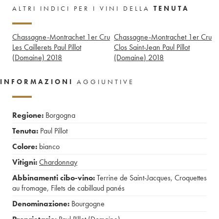
ALTRI INDICI PER I VINI DELLA
TENUTA
Chassagne-Montrachet 1er Cru
Chassagne-Montrachet 1er Cru
Les Caillerets Paul Pillot
Clos Saint-Jean Paul Pillot
(Domaine)
2018
(Domaine)
2018
INFORMAZIONI
AGGIUNTIVE
Regione:
Borgogna
Tenuta:
Paul Pillot
Colore:
bianco
Vitigni:
Chardonnay
Abbinamenti cibo-vino:
Terrine de Saint-Jacques
,
Croquettes
au fromage
,
Filets de cabillaud panés
Denominazione:
Bourgogne