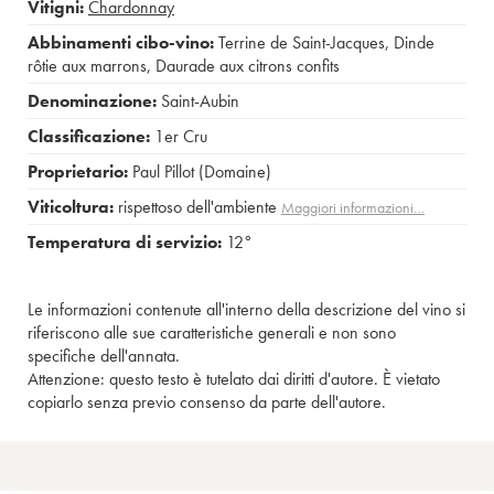
Vitigni:
Chardonnay
Abbinamenti cibo-vino:
Terrine de Saint-Jacques
,
Dinde
rôtie aux marrons
,
Daurade aux citrons confits
Denominazione:
Saint-Aubin
Classificazione:
1er Cru
Proprietario:
Paul Pillot (Domaine)
Viticoltura:
rispettoso dell'ambiente
Maggiori informazioni…
Temperatura di servizio:
12°
Le informazioni contenute all'interno della descrizione del vino si
riferiscono alle sue caratteristiche generali e non sono
specifiche dell'annata.
Attenzione: questo testo è tutelato dai diritti d'autore. È vietato
copiarlo senza previo consenso da parte dell'autore.