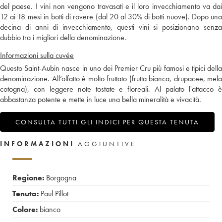
del paese. I vini non vengono travasati e il loro invecchiamento va dai
12 ai 18 mesi in botti di rovere (dal 20 al 30% di botti nuove). Dopo una
decina di anni di invecchiamento, questi vini si posizionano senza
dubbio tra i migliori della denominazione.
Informazioni sulla cuvée
Questo Saint-Aubin nasce in uno dei Premier Cru più famosi e tipici della
denominazione. All’olfatto è molto fruttato (frutta bianca, drupacee, mela
cotogna), con leggere note tostate e floreali. Al palato l'attacco è
abbastanza potente e mette in luce una bella mineralità e vivacità.
CONSULTA TUTTI GLI INDICI PER QUESTA TENUTA
INFORMAZIONI
AGGIUNTIVE
Regione:
Borgogna
Tenuta:
Paul Pillot
Colore:
bianco