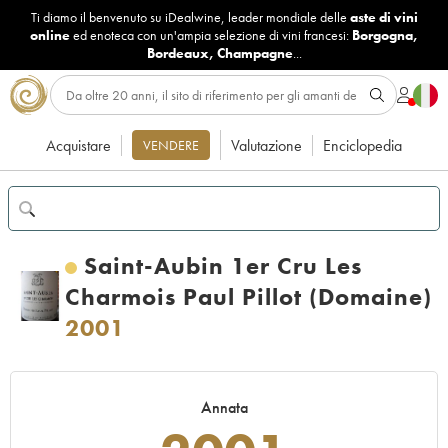
Ti diamo il benvenuto su iDealwine, leader mondiale delle
aste di vini
online
ed enoteca con un'ampia selezione di vini francesi:
Borgogna
,
Bordeaux
,
Champagne
...
Acquistare
Valutazione
Enciclopedia
VENDERE
Saint-Aubin 1er Cru Les
Charmois Paul Pillot (Domaine)
2001
Annata