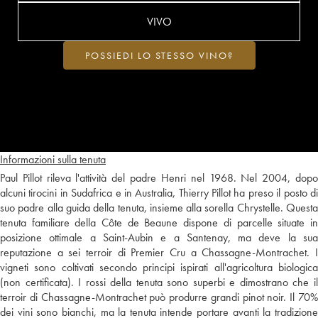
VIVO
POSSIEDI LO STESSO VINO?
Informazioni sulla tenuta
Paul Pillot rileva l'attività del padre Henri nel 1968. Nel 2004, dopo
alcuni tirocini in Sudafrica e in Australia, Thierry Pillot ha preso il posto di
suo padre alla guida della tenuta, insieme alla sorella Chrystelle. Questa
tenuta familiare della Côte de Beaune dispone di parcelle situate in
posizione ottimale a Saint-Aubin e a Santenay, ma deve la sua
reputazione a sei terroir di Premier Cru a Chassagne-Montrachet. I
vigneti sono coltivati secondo principi ispirati all'agricoltura biologica
(non certificata). I rossi della tenuta sono superbi e dimostrano che il
terroir di Chassagne-Montrachet può produrre grandi pinot noir. Il 70%
dei vini sono bianchi, ma la tenuta intende portare avanti la tradizione