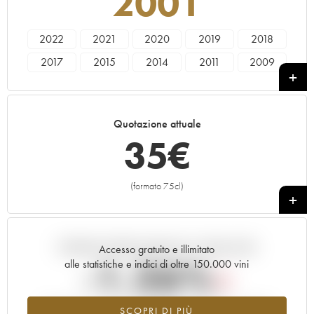
2001
2022
2021
2020
2019
2018
2017
2015
2014
2011
2009
2002
2001
2000
Quotazione attuale
35
€
(formato 75cl)
+
Andamento della quotazione in tempo reale
Accesso gratuito e illimitato
-1.26%
alle statistiche e indici di oltre 150.000 vini
Tendenza al ribasso per il valore dell'annata 2001 nel 2026
SCOPRI DI PIÙ