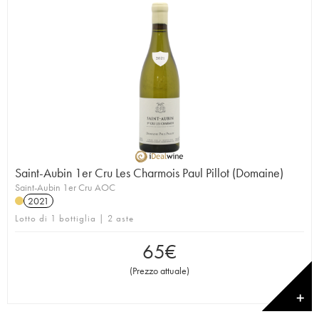
Saint-Aubin 1er Cru Les Charmois Paul Pillot (Domaine)
Saint-Aubin 1er Cru AOC
2021
Lotto di 1 bottiglia | 2 aste
65
€
(
Prezzo attuale
)
✕