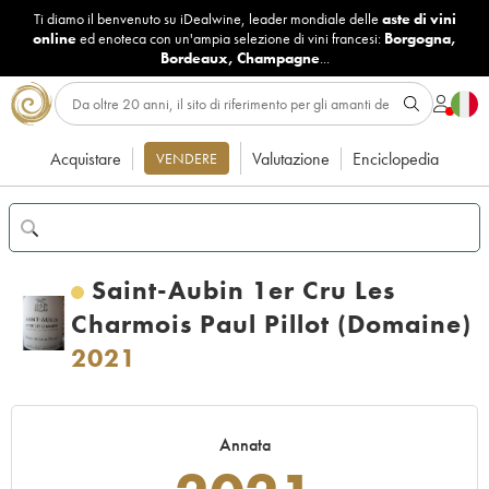
Ti diamo il benvenuto su iDealwine, leader mondiale delle
aste di vini
online
ed enoteca con un'ampia selezione di vini francesi:
Borgogna
,
Bordeaux
,
Champagne
...
Acquistare
Valutazione
Enciclopedia
VENDERE
Saint-Aubin 1er Cru Les
Charmois Paul Pillot (Domaine)
2021
Annata