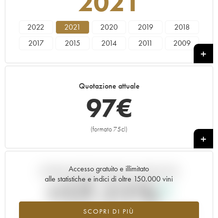
2021
2022
2021
2020
2019
2018
2017
2015
2014
2011
2009
2002
2001
2000
Quotazione attuale
97
€
(formato 75cl)
+
Accesso gratuito e illimitato
Andamento della quotazione in tempo reale
alle statistiche e indici di oltre 150.000 vini
+17.11%
SCOPRI DI PIÙ
Valore in aumento per l'annata 2021 nel 2026 rispetto al 2025