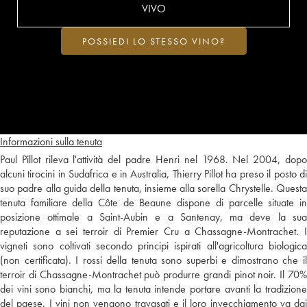
VIVO
POSSIEDI LO STESSO VINO?
Informazioni sulla tenuta
Paul Pillot rileva l'attività del padre Henri nel 1968. Nel 2004, dopo
alcuni tirocini in Sudafrica e in Australia, Thierry Pillot ha preso il posto di
suo padre alla guida della tenuta, insieme alla sorella Chrystelle. Questa
tenuta familiare della Côte de Beaune dispone di parcelle situate in
posizione ottimale a Saint-Aubin e a Santenay, ma deve la sua
reputazione a sei terroir di Premier Cru a Chassagne-Montrachet. I
vigneti sono coltivati secondo principi ispirati all'agricoltura biologica
(non certificata). I rossi della tenuta sono superbi e dimostrano che il
terroir di Chassagne-Montrachet può produrre grandi pinot noir. Il 70%
dei vini sono bianchi, ma la tenuta intende portare avanti la tradizione
del paese. I vini non vengono travasati e il loro invecchiamento va dai