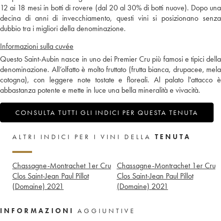
12 ai 18 mesi in botti di rovere (dal 20 al 30% di botti nuove). Dopo una
decina di anni di invecchiamento, questi vini si posizionano senza
dubbio tra i migliori della denominazione.
Informazioni sulla cuvée
Questo Saint-Aubin nasce in uno dei Premier Cru più famosi e tipici della
denominazione. All’olfatto è molto fruttato (frutta bianca, drupacee, mela
cotogna), con leggere note tostate e floreali. Al palato l'attacco è
abbastanza potente e mette in luce una bella mineralità e vivacità.
CONSULTA TUTTI GLI INDICI PER QUESTA TENUTA
ALTRI INDICI PER I VINI DELLA
TENUTA
Chassagne-Montrachet 1er Cru
Chassagne-Montrachet 1er Cru
Clos Saint-Jean Paul Pillot
Clos Saint-Jean Paul Pillot
(Domaine)
2021
(Domaine)
2021
INFORMAZIONI
AGGIUNTIVE