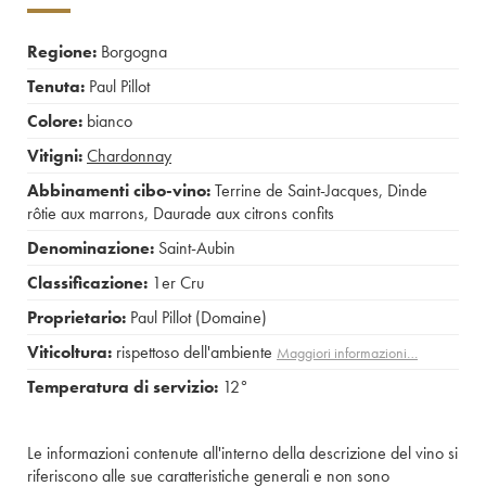
Regione:
Borgogna
Tenuta:
Paul Pillot
Colore:
bianco
Vitigni:
Chardonnay
Abbinamenti cibo-vino:
Terrine de Saint-Jacques
,
Dinde
rôtie aux marrons
,
Daurade aux citrons confits
Denominazione:
Saint-Aubin
Classificazione:
1er Cru
Proprietario:
Paul Pillot (Domaine)
Viticoltura:
rispettoso dell'ambiente
Maggiori informazioni…
Temperatura di servizio:
12°
Le informazioni contenute all'interno della descrizione del vino si
riferiscono alle sue caratteristiche generali e non sono