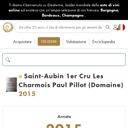
Ti diamo il benvenuto su iDealwine, leader mondiale delle
aste di vini
online
ed enoteca con un'ampia selezione di vini francesi:
Borgogna
,
Bordeaux
,
Champagne
...
Acquistare
Valutazione
Enciclopedia
VENDERE
Saint-Aubin 1er Cru Les
Charmois Paul Pillot (Domaine)
2015
Annata