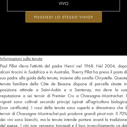
VIVO
POSSIEDI LO STESSO VINO?
Informazioni sulla tenuta
Paul Pillot rileva l'attività del padre Henri nel 1968. Nel 2004, dopo
alcuni tirocini in Sudafrica e in Australia, Thierry Pillot ha preso il posto di
suo padre alla guida della tenuta, insieme alla sorella Chrystelle. Questa
tenuta familiare della Côte de Beaune dispone di parcelle situate in
posizione ottimale a Saint-Aubin e a Santenay, ma deve la sua
reputazione a sei terroir di Premier Cru a Chassagne-Montrachet. I
vigneti sono coltivati secondo principi ispirati all'agricoltura biologica
(non certificata). I rossi della tenuta sono superbi e dimostrano che il
terroir di Chassagne-Montrachet può produrre grandi pinot noir. Il 70%
dei vini sono bianchi, ma la tenuta intende portare avanti la tradizione
del paese. I vini non vengono travasati e il loro invecchiamento va dai