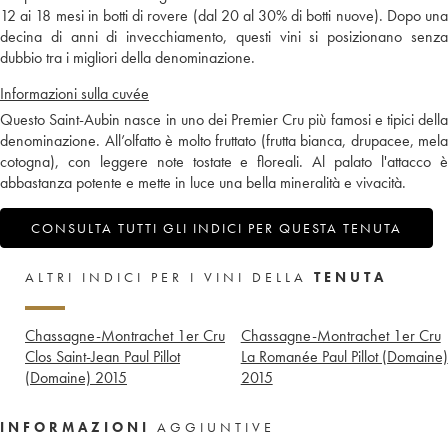
12 ai 18 mesi in botti di rovere (dal 20 al 30% di botti nuove). Dopo una
decina di anni di invecchiamento, questi vini si posizionano senza
dubbio tra i migliori della denominazione.
Informazioni sulla cuvée
Questo Saint-Aubin nasce in uno dei Premier Cru più famosi e tipici della
denominazione. All’olfatto è molto fruttato (frutta bianca, drupacee, mela
cotogna), con leggere note tostate e floreali. Al palato l'attacco è
abbastanza potente e mette in luce una bella mineralità e vivacità.
CONSULTA TUTTI GLI INDICI PER QUESTA TENUTA
ALTRI INDICI PER I VINI DELLA
TENUTA
Chassagne-Montrachet 1er Cru
Chassagne-Montrachet 1er Cru
Clos Saint-Jean Paul Pillot
La Romanée Paul Pillot (Domaine)
(Domaine)
2015
2015
INFORMAZIONI
AGGIUNTIVE