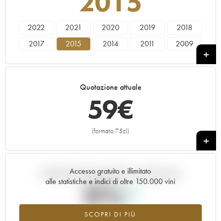
2015
2022
2021
2020
2019
2018
2017
2015
2014
2011
2009
2002
2001
2000
Quotazione attuale
59
€
(formato 75cl)
+
Accesso gratuito e illimitato
Andamento della quotazione in tempo reale
alle statistiche e indici di oltre 150.000 vini
0%
SCOPRI DI PIÙ
Valore in aumento per l'annata 2015 nel 2026 rispetto al 2025