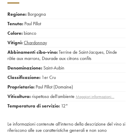
Regione:
Borgogna
Tenuta:
Paul Pillot
Colore:
bianco
Vitigni:
Chardonnay
Abbinamenti cibo-vino:
Terrine de Saint-Jacques
,
Dinde
rôtie aux marrons
,
Daurade aux citrons confits
Denominazione:
Saint-Aubin
Classificazione:
1er Cru
Proprietario:
Paul Pillot (Domaine)
Viticoltura:
rispettoso dell'ambiente
Maggiori informazioni…
Temperatura di servizio:
12°
Le informazioni contenute all'interno della descrizione del vino si
riferiscono alle sue caratteristiche generali e non sono