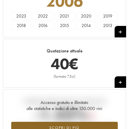
2006
2023
2022
2021
2020
2019
2018
2016
2015
2014
2013
2010
2009
2006
2004
2002
2000
1999
1985
1983
Quotazione attuale
40
€
(formato 75cl)
+
Andamento della quotazione in tempo reale
Accesso gratuito e illimitato
-1.33%
alle statistiche e indici di oltre 150.000 vini
Tendenza al ribasso per il valore dell'annata 2006 nel 2026
SCOPRI DI PIÙ