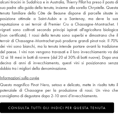
alcuni tirocini in Sudafrica e in Australia, Thierry Pillot ha preso il posto di
suo padre alla guida della tenuta, insieme alla sorella Chrystelle. Questa
tenuta familiare della Côte de Beaune dispone di parcelle situate in
posizione ottimale a Saint-Aubin e a Santenay, ma deve la sua
reputazione a sei terroir di Premier Cru a Chassagne-Montrachet. I
vigneti sono coltivati secondo principi ispirati all'agricoltura biologica
(non certificata). I rossi della tenuta sono superbi e dimostrano che il
terroir di Chassagne-Montrachet può produrre grandi pinot noir. Il 70%
dei vini sono bianchi, ma la tenuta intende portare avanti la tradizione
del paese. I vini non vengono travasati e il loro invecchiamento va dai
12 ai 18 mesi in botti di rovere (dal 20 al 30% di botti nuove). Dopo una
decina di anni di invecchiamento, questi vini si posizionano senza
dubbio tra i migliori della denominazione.
Informazioni sulla cuvée
Questo magnifico Pinot Nero, setoso e delicato, mette in risalto tutto il
potenziale di Chassagne per la produzione di rossi. Un vino che
consigliamo di degustare dopo 2-10 anni d’invecchiamento.
CONSULTA TUTTI GLI INDICI PER QUESTA TENUTA