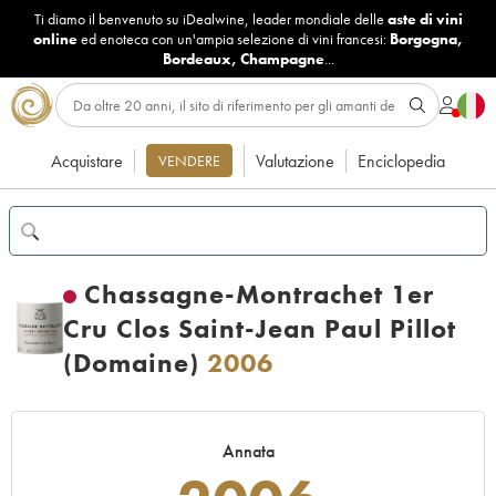
Ti diamo il benvenuto su iDealwine, leader mondiale delle
aste di vini
online
ed enoteca con un'ampia selezione di vini francesi:
Borgogna
,
Bordeaux
,
Champagne
...
Acquistare
Valutazione
Enciclopedia
VENDERE
Chassagne-Montrachet 1er
Cru Clos Saint-Jean Paul Pillot
(Domaine)
2006
Annata