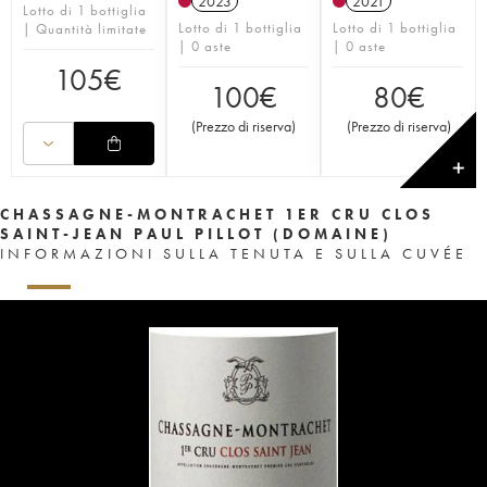
2023
2021
Lotto di 1 bottiglia
Lotto di 1 bottiglia
Lotto di 1 bottiglia
| Quantità limitate
| 0 aste
| 0 aste
105
€
100
€
80
€
(
Prezzo di riserva
)
(
Prezzo di riserva
)
✕
CHASSAGNE-MONTRACHET 1ER CRU CLOS
SAINT-JEAN PAUL PILLOT (DOMAINE)
INFORMAZIONI SULLA TENUTA E SULLA CUVÉE