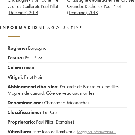
Cru Les Caillerets Paul Pillot
Grandes Ruchottes Paul Pillot
(Domaine)
2018
(Domaine)
2018
INFORMAZIONI
AGGIUNTIVE
Regione:
Borgogna
Tenuta:
Paul Pillot
Colore:
rosso
Vitigni:
Pinot Noir
Abbinamenti cibo-vino:
Poularde de Bresse aux morilles
,
Magrets de canard
,
Côte de veau aux morilles
Denominazione:
Chassagne-Montrachet
Classificazione:
1er Cru
Proprietario:
Paul Pillot (Domaine)
Viticoltura:
rispettoso dell'ambiente
Maggiori informazioni…