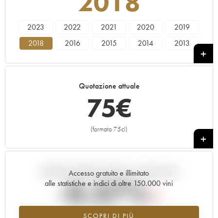
2018
2023
2022
2021
2020
2019
2018
2016
2015
2014
2013
2010
2009
2006
2004
2002
2000
1999
1985
1983
Quotazione attuale
75
€
(formato 75cl)
+
Andamento della quotazione in tempo reale
Accesso gratuito e illimitato
-0.37%
alle statistiche e indici di oltre 150.000 vini
Tendenza al ribasso per il valore dell'annata 2018 nel 2026 rispetto
SCOPRI DI PIÙ