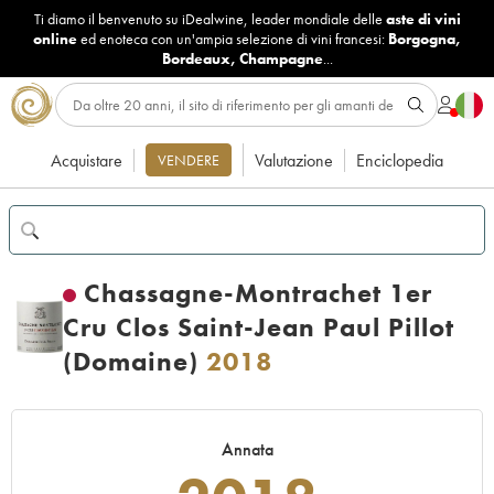
Ti diamo il benvenuto su iDealwine, leader mondiale delle
aste di vini
online
ed enoteca con un'ampia selezione di vini francesi:
Borgogna
,
Bordeaux
,
Champagne
...
Acquistare
Valutazione
Enciclopedia
VENDERE
Chassagne-Montrachet 1er
Cru Clos Saint-Jean Paul Pillot
(Domaine)
2018
Annata