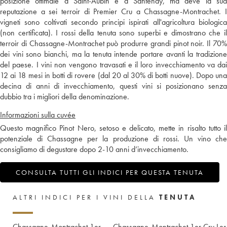
posizione ottimale a Saint-Aubin e a Santenay, ma deve la sua
reputazione a sei terroir di Premier Cru a Chassagne-Montrachet. I
vigneti sono coltivati secondo principi ispirati all'agricoltura biologica
(non certificata). I rossi della tenuta sono superbi e dimostrano che il
terroir di Chassagne-Montrachet può produrre grandi pinot noir. Il 70%
dei vini sono bianchi, ma la tenuta intende portare avanti la tradizione
del paese. I vini non vengono travasati e il loro invecchiamento va dai
12 ai 18 mesi in botti di rovere (dal 20 al 30% di botti nuove). Dopo una
decina di anni di invecchiamento, questi vini si posizionano senza
dubbio tra i migliori della denominazione.
Informazioni sulla cuvée
Questo magnifico Pinot Nero, setoso e delicato, mette in risalto tutto il
potenziale di Chassagne per la produzione di rossi. Un vino che
consigliamo di degustare dopo 2-10 anni d’invecchiamento.
CONSULTA TUTTI GLI INDICI PER QUESTA TENUTA
ALTRI INDICI PER I VINI DELLA
TENUTA
Chassagne-Montrachet 1er
Chassagne-Montrachet 1er Cru Les