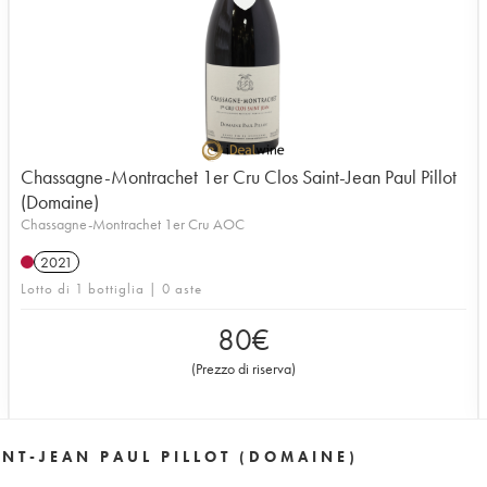
Chassagne-Montrachet 1er Cru Clos Saint-Jean Paul Pillot
(Domaine)
Chassagne-Montrachet 1er Cru AOC
2021
Lotto di 1 bottiglia | 0 aste
80
€
(
Prezzo di riserva
)
NT-JEAN PAUL PILLOT (DOMAINE)