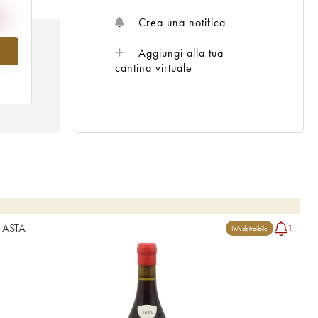
Crea una notifica
Aggiungi alla tua
al
cantina virtuale
ASTA
1
IVA detraibile