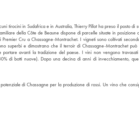
ni tirocini in Sudafrica e in Australia, Thierry Pillot ha preso il posto di
 familiare della Côte de Beaune dispone di parcelle situate in posizione o
i Premier Cru a Chassagne-Montrachet. I vigneti sono coltivati secondo
nuta sono superbi e dimostrano che il terroir di Chassagne-Montrachet può
e portare avanti la tradizione del paese. I vini non vengono travasati 
0% di botti nuove). Dopo una decina di anni di invecchiamento, quest
 il potenziale di Chassagne per la produzione di rossi. Un vino che consi