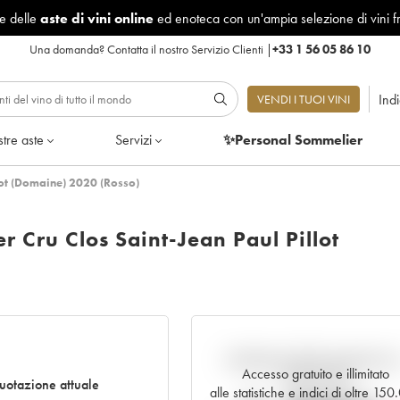
le delle
aste di vini online
ed enoteca con un'ampia selezione di vini f
Una domanda?
Contatta il nostro Servizio Clienti
|
+33 1 56 05 86 10
Ind
VENDI I TUOI VINI
tre aste
Servizi
✨Personal Sommelier
lot (Domaine) 2020 (Rosso)
 Cru Clos Saint-Jean Paul Pillot
Andamento della quotazione i
Accesso gratuito e illimitato
tempo reale
uotazione attuale
alle statistiche e indici di oltre 15