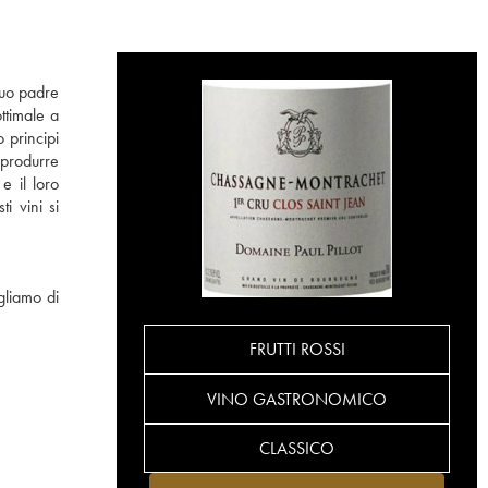
 suo padre
ttimale a
 principi
 produrre
e il loro
i vini si
gliamo di
FRUTTI ROSSI
VINO GASTRONOMICO
CLASSICO