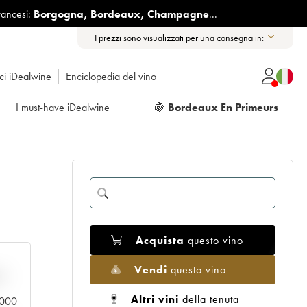
rancesi:
Borgogna
,
Bordeaux
,
Champagne
...
I prezzi sono visualizzati per una consegna in:
ici iDealwine
Enciclopedia del vino
I must-have iDealwine
🍇
Bordeaux En Primeurs
Acquista
questo vino
Vendi
questo vino
n
Altri vini
della tenuta
0.000