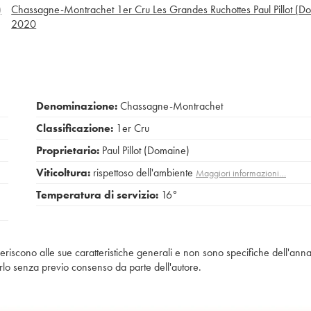
)
Chassagne-Montrachet 1er Cru Les Grandes Ruchottes Paul Pillot (D
2020
Denominazione:
Chassagne-Montrachet
Classificazione:
1er Cru
Proprietario:
Paul Pillot (Domaine)
Viticoltura:
rispettoso dell'ambiente
Maggiori informazioni…
Temperatura di servizio:
16°
iferiscono alle sue caratteristiche generali e non sono specifiche dell'anna
piarlo senza previo consenso da parte dell'autore.