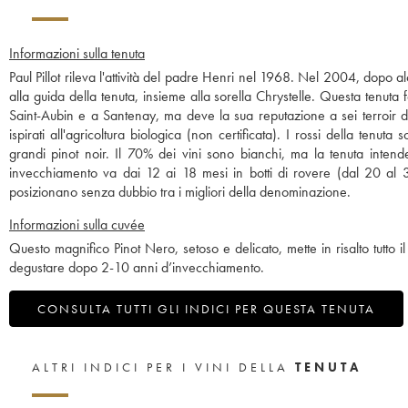
Informazioni sulla tenuta
Paul Pillot rileva l'attività del padre Henri nel 1968. Nel 2004, dopo alcu
alla guida della tenuta, insieme alla sorella Chrystelle. Questa tenuta
Saint-Aubin e a Santenay, ma deve la sua reputazione a sei terroir d
ispirati all'agricoltura biologica (non certificata). I rossi della te
grandi pinot noir. Il 70% dei vini sono bianchi, ma la tenuta intend
invecchiamento va dai 12 ai 18 mesi in botti di rovere (dal 20 al 3
posizionano senza dubbio tra i migliori della denominazione.
Informazioni sulla cuvée
Questo magnifico Pinot Nero, setoso e delicato, mette in risalto tutto
degustare dopo 2-10 anni d’invecchiamento.
CONSULTA TUTTI GLI INDICI PER QUESTA TENUTA
ALTRI INDICI PER I VINI DELLA
TENUTA