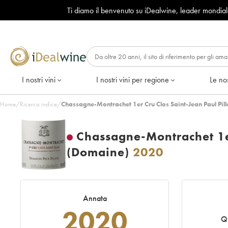
Ti diamo il benvenuto su iDealwine, leader mondia
I nostri vini
I nostri vini per regione
Le nos
Home
/
Ricerca indice
/
Chassagne-Montrachet 1er Cru Clos Saint-Jean Paul Pil
Chassagne-Montrachet 1er
(Domaine)
2020
Annata
2020
Q