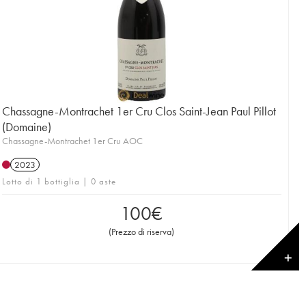
Chassagne-Montrachet 1er Cru Clos Saint-Jean Paul Pillot
(Domaine)
Chassagne-Montrachet 1er Cru AOC
2023
Lotto di 1 bottiglia | 0 aste
100
€
(
Prezzo di riserva
)
✕