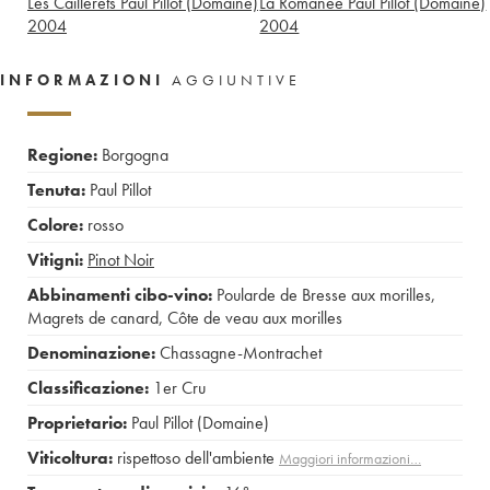
Les Caillerets Paul Pillot (Domaine)
La Romanée Paul Pillot (Domaine)
2004
2004
INFORMAZIONI
AGGIUNTIVE
Regione:
Borgogna
Tenuta:
Paul Pillot
Colore:
rosso
Vitigni:
Pinot Noir
Abbinamenti cibo-vino:
Poularde de Bresse aux morilles
,
Magrets de canard
,
Côte de veau aux morilles
Denominazione:
Chassagne-Montrachet
Classificazione:
1er Cru
Proprietario:
Paul Pillot (Domaine)
Viticoltura:
rispettoso dell'ambiente
Maggiori informazioni…