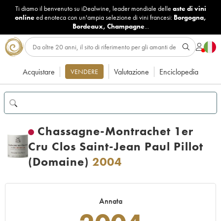
Ti diamo il benvenuto su iDealwine, leader mondiale delle
aste di vini
online
ed enoteca con un'ampia selezione di vini francesi:
Borgogna
,
Bordeaux
,
Champagne
...
Acquistare
Valutazione
Enciclopedia
VENDERE
Chassagne-Montrachet 1er
Cru Clos Saint-Jean Paul Pillot
(Domaine)
2004
Annata