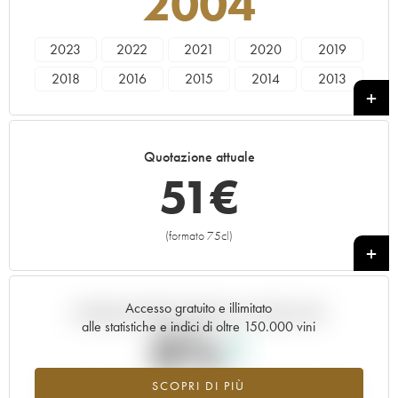
2004
2023
2022
2021
2020
2019
2018
2016
2015
2014
2013
2010
2009
2006
2004
2002
2000
1999
1985
1983
Quotazione attuale
51
€
(formato 75cl)
+
Accesso gratuito e illimitato
Andamento della quotazione in tempo reale
alle statistiche e indici di oltre 150.000 vini
0%
SCOPRI DI PIÙ
Valore in aumento per l'annata 2004 nel 2026 rispetto al 2025