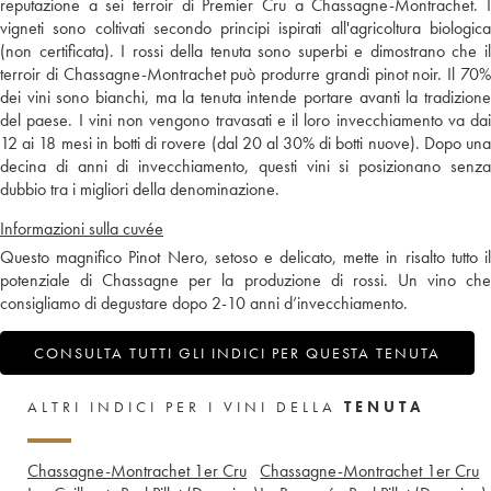
reputazione a sei terroir di Premier Cru a Chassagne-Montrachet. I
vigneti sono coltivati secondo principi ispirati all'agricoltura biologica
(non certificata). I rossi della tenuta sono superbi e dimostrano che il
terroir di Chassagne-Montrachet può produrre grandi pinot noir. Il 70%
dei vini sono bianchi, ma la tenuta intende portare avanti la tradizione
del paese. I vini non vengono travasati e il loro invecchiamento va dai
12 ai 18 mesi in botti di rovere (dal 20 al 30% di botti nuove). Dopo una
decina di anni di invecchiamento, questi vini si posizionano senza
dubbio tra i migliori della denominazione.
Informazioni sulla cuvée
Questo magnifico Pinot Nero, setoso e delicato, mette in risalto tutto il
potenziale di Chassagne per la produzione di rossi. Un vino che
consigliamo di degustare dopo 2-10 anni d’invecchiamento.
CONSULTA TUTTI GLI INDICI PER QUESTA TENUTA
ALTRI INDICI PER I VINI DELLA
TENUTA
Chassagne-Montrachet 1er Cru
Chassagne-Montrachet 1er Cru