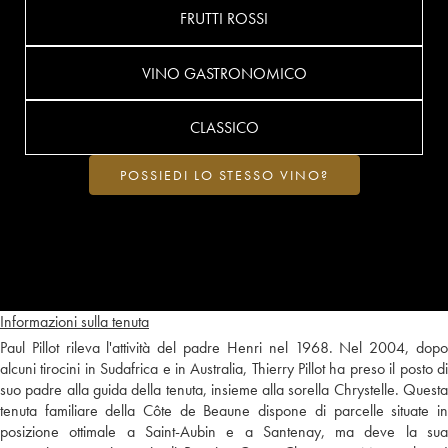
FRUTTI ROSSI
VINO GASTRONOMICO
CLASSICO
POSSIEDI LO STESSO VINO?
Informazioni sulla tenuta
Paul Pillot rileva l'attività del padre Henri nel 1968. Nel 2004, dopo
alcuni tirocini in Sudafrica e in Australia, Thierry Pillot ha preso il posto di
suo padre alla guida della tenuta, insieme alla sorella Chrystelle. Questa
tenuta familiare della Côte de Beaune dispone di parcelle situate in
posizione ottimale a Saint-Aubin e a Santenay, ma deve la sua