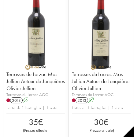
Terrasses du Larzac Mas
Terrasses du Larzac Mas
Jullien Autour de Jonquières
Jullien Autour de Jonquières
Olivier Jullien
Olivier Jullien
Terrasses du Larzac AOC
Terrasses du Larzac AOC
2013
A
2013
A
Lotto di 1 bottiglia | 1 asta
Lotto di 1 bottiglia | 1 asta
35
€
30
€
(
Prezzo attuale
)
(
Prezzo attuale
)