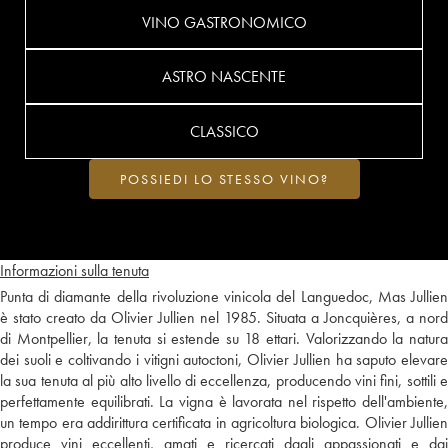
VINO GASTRONOMICO
ASTRO NASCENTE
CLASSICO
POSSIEDI LO STESSO VINO?
Informazioni sulla tenuta
Punta di diamante della rivoluzione vinicola del Languedoc, Mas Jullien
è stato creato da Olivier Jullien nel 1985. Situata a Joncquières, a nord
di Montpellier, la tenuta si estende su 18 ettari. Valorizzando la natura
dei suoli e coltivando i vitigni autoctoni, Olivier Jullien ha saputo elevare
la sua tenuta al più alto livello di eccellenza, producendo vini fini, sottili e
perfettamente equilibrati. La vigna è lavorata nel rispetto dell'ambiente,
un tempo era addirittura certificata in agricoltura biologica. Olivier Jullien
produce vini eccellenti, amati e ricercati dagli appassionati e dai