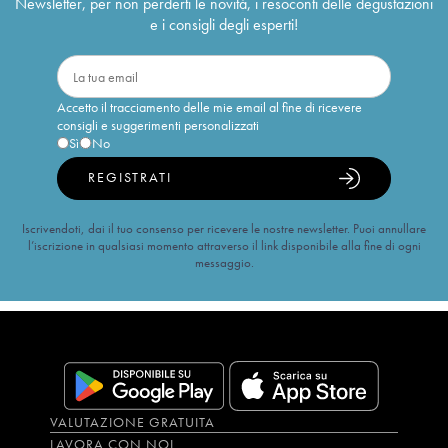
Newsletter, per non perderti le novità, i resoconti delle degustazioni
e i consigli degli esperti!
Accetto il tracciamento delle mie email al fine di ricevere
consigli e suggerimenti personalizzati
Sì
No
REGISTRATI
Iscrivendoti, dai il tuo consenso per ricevere le nostre newsletter. Puoi annullare
l’iscrizione in qualsiasi momento attraverso il link disponibile alla fine di ogni
messaggio.
VALUTAZIONE GRATUITA
LAVORA CON NOI