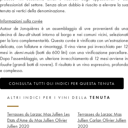
professionisti del settore. Senza alcun dubbio è riuscito a elevare la sua
tenuta ai vertici della denominazione.
Informazioni sulla cuvée
Autour de Jonquières è un assemblaggio di uve provenienti da una
decina di
lieu-dit
situati intorno al borgo e nei comuni vicini, selezionat
per la loro complementarità. Questa cuvée è vinificata con un'estrazione
delicata, con follature e rimontaggi. Il vino viene poi invecchiato per 12
mesi in
demi-muids
(botti da 600 litri) con una vinificazione parcellare
Dopo l'assemblaggio, un ulteriore invecchiamento di 12 mesi avviene in
foudre
(grandi botti di rovere). Il risultato è un vino espressivo, profondo
e complesso.
CONSULTA TUTTI GLI INDICI PER QUESTA TENUTA
ALTRI INDICI PER I VINI DELLA
TENUTA
Terrasses du Larzac Mas Jullien Les
Terrasses du Larzac Mas
Etats d'Ame du Mas Jullien Olivier
Jullien Carlan Olivier Jullien
Jullien
2020
2020