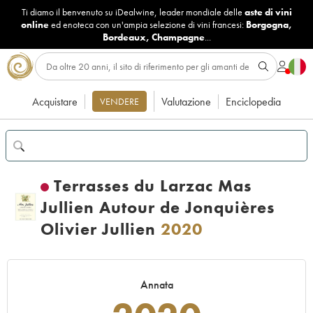
Ti diamo il benvenuto su iDealwine, leader mondiale delle
aste di vini
online
ed enoteca con un'ampia selezione di vini francesi:
Borgogna
,
Bordeaux
,
Champagne
...
Acquistare
Valutazione
Enciclopedia
VENDERE
Terrasses du Larzac Mas
Jullien Autour de Jonquières
Olivier Jullien
2020
Annata