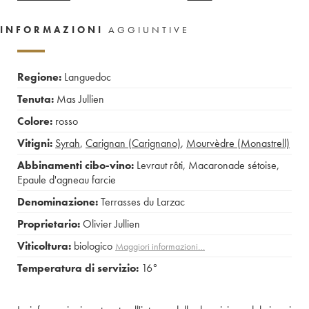
INFORMAZIONI
AGGIUNTIVE
Regione:
Languedoc
Tenuta:
Mas Jullien
Colore:
rosso
Vitigni:
Syrah
,
Carignan (Carignano)
,
Mourvèdre (Monastrell)
Abbinamenti cibo-vino:
Levraut rôti
,
Macaronade sétoise
,
Epaule d'agneau farcie
Denominazione:
Terrasses du Larzac
Proprietario:
Olivier Jullien
Viticoltura:
biologico
Maggiori informazioni…
Temperatura di servizio:
16°