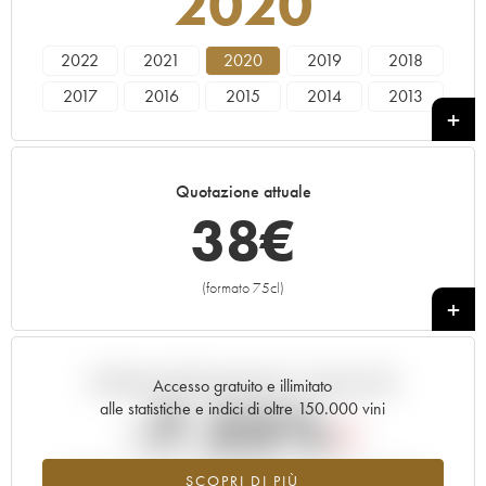
2020
2022
2021
2020
2019
2018
2017
2016
2015
2014
2013
2011
Quotazione attuale
38
€
(formato 75cl)
+
Andamento della quotazione in tempo reale
Accesso gratuito e illimitato
-7.25%
alle statistiche e indici di oltre 150.000 vini
Tendenza al ribasso per il valore dell'annata 2020 nel 2026
SCOPRI DI PIÙ