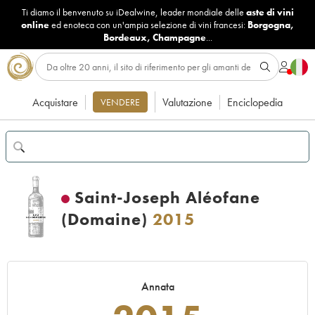
Ti diamo il benvenuto su iDealwine, leader mondiale delle
aste di vini
online
ed enoteca con un'ampia selezione di vini francesi:
Borgogna
,
Bordeaux
,
Champagne
...
Acquistare
Valutazione
Enciclopedia
VENDERE
Saint-Joseph Aléofane
(Domaine)
2015
Annata