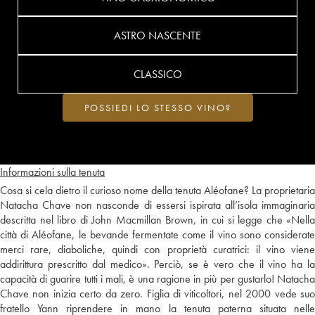
ASTRO NASCENTE
CLASSICO
POSSIEDI LO STESSO VINO?
Informazioni sulla tenuta
Cosa si cela dietro il curioso nome della tenuta Aléofane? La proprietaria
Natacha Chave non nasconde di essersi ispirata all’isola immaginaria
descritta nel libro di John Macmillan Brown, in cui si legge che «Nella
città di Aléofane, le bevande fermentate come il vino sono considerate
merci rare, diaboliche, quindi con proprietà curatrici: il vino viene
addirittura prescritto dal medico». Perciò, se è vero che il vino ha la
capacità di guarire tutti i mali, è una ragione in più per gustarlo! Natacha
Chave non inizia certo da zero. Figlia di viticoltori, nel 2000 vede suo
fratello Yann riprendere in mano la tenuta paterna situata nelle