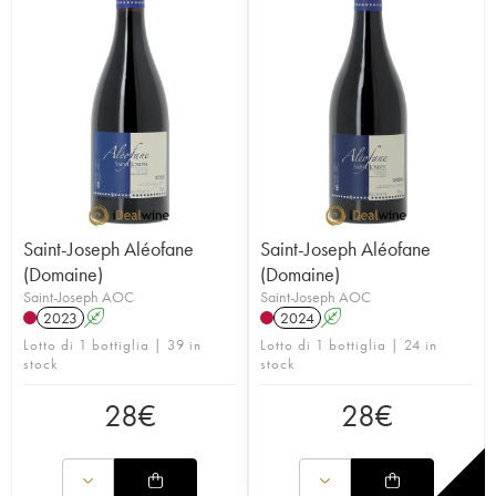
Saint-Joseph Aléofane
Saint-Joseph Aléofane
(Domaine)
(Domaine)
Saint-Joseph AOC
Saint-Joseph AOC
2023
A
2024
A
Lotto di 1 bottiglia | 39 in
Lotto di 1 bottiglia | 24 in
stock
stock
28
€
28
€