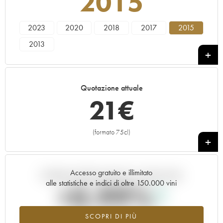
2015
2023
2020
2018
2017
2015
2013
Quotazione attuale
21
€
(formato 75cl)
+
Accesso gratuito e illimitato
Andamento della quotazione in tempo reale
alle statistiche e indici di oltre 150.000 vini
+0.99%
SCOPRI DI PIÙ
Valore in aumento per l'annata 2015 nel 2026 rispetto al 2025