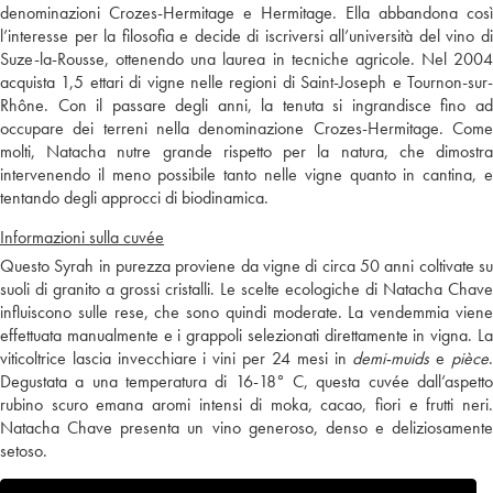
denominazioni Crozes-Hermitage e Hermitage. Ella abbandona così
l’interesse per la filosofia e decide di iscriversi all’università del vino di
Suze-la-Rousse, ottenendo una laurea in tecniche agricole. Nel 2004
acquista 1,5 ettari di vigne nelle regioni di Saint-Joseph e Tournon-sur-
Rhône. Con il passare degli anni, la tenuta si ingrandisce fino ad
occupare dei terreni nella denominazione Crozes-Hermitage. Come
molti, Natacha nutre grande rispetto per la natura, che dimostra
intervenendo il meno possibile tanto nelle vigne quanto in cantina, e
tentando degli approcci di biodinamica.
Informazioni sulla cuvée
Questo Syrah in purezza proviene da vigne di circa 50 anni coltivate su
suoli di granito a grossi cristalli. Le scelte ecologiche di Natacha Chave
influiscono sulle rese, che sono quindi moderate. La vendemmia viene
effettuata manualmente e i grappoli selezionati direttamente in vigna. La
viticoltrice lascia invecchiare i vini per 24 mesi in
demi-muids
e
pièce
Degustata a una temperatura di 16-18° C, questa cuvée dall’aspetto
rubino scuro emana aromi intensi di moka, cacao, fiori e frutti neri.
Natacha Chave presenta un vino generoso, denso e deliziosamente
setoso.