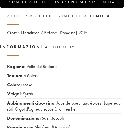
CONSULTA TUTTI GLI INDICI PER QUESTA TENUTA
ALTRI INDICI PER I VINI DELLA
TENUTA
Crozes-Hermitage Aléofane (Domaine)
2015
INFORMAZIONI
AGGIUNTIVE
Regione:
Valle del Rodano
Tenuta:
Aléofane
Colore:
rosso
Vitigni:
Syrah
Abbinamenti cibo-vino:
Joue de boeuf aux épices
,
Lapereau
rôti
,
Gigot d'agneau sauce à la menthe
Denominazione:
Saint-Joseph
Proprietario:
Aléofane (Domaine)