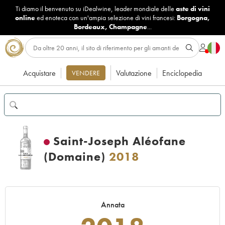
Ti diamo il benvenuto su iDealwine, leader mondiale delle
aste di vini
online
ed enoteca con un'ampia selezione di vini francesi:
Borgogna
,
Bordeaux
,
Champagne
...
Acquistare
Valutazione
Enciclopedia
VENDERE
Saint-Joseph Aléofane
(Domaine)
2018
Annata