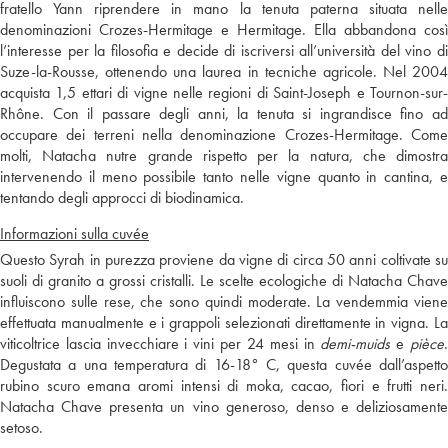
fratello Yann riprendere in mano la tenuta paterna situata nelle
denominazioni Crozes-Hermitage e Hermitage. Ella abbandona così
l’interesse per la filosofia e decide di iscriversi all’università del vino di
Suze-la-Rousse, ottenendo una laurea in tecniche agricole. Nel 2004
acquista 1,5 ettari di vigne nelle regioni di Saint-Joseph e Tournon-sur-
Rhône. Con il passare degli anni, la tenuta si ingrandisce fino ad
occupare dei terreni nella denominazione Crozes-Hermitage. Come
molti, Natacha nutre grande rispetto per la natura, che dimostra
intervenendo il meno possibile tanto nelle vigne quanto in cantina, e
tentando degli approcci di biodinamica.
Informazioni sulla cuvée
Questo Syrah in purezza proviene da vigne di circa 50 anni coltivate su
suoli di granito a grossi cristalli. Le scelte ecologiche di Natacha Chave
influiscono sulle rese, che sono quindi moderate. La vendemmia viene
effettuata manualmente e i grappoli selezionati direttamente in vigna. La
viticoltrice lascia invecchiare i vini per 24 mesi in
demi-muids
e
pièce
Degustata a una temperatura di 16-18° C, questa cuvée dall’aspetto
rubino scuro emana aromi intensi di moka, cacao, fiori e frutti neri.
Natacha Chave presenta un vino generoso, denso e deliziosamente
setoso.