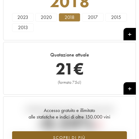
2018
2023
2020
2018
2017
2015
2013
Quotazione attuale
21
€
(formato 75cl)
+
Andamento della quotazione in tempo reale
Accesso gratuito e illimitato
-0.24%
alle statistiche e indici di oltre 150.000 vini
Tendenza al ribasso per il valore dell'annata 2018 nel 2026 rispetto
SCOPRI DI PIÙ