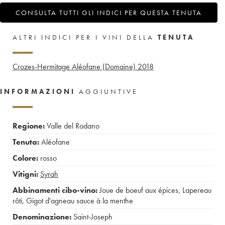
CONSULTA TUTTI GLI INDICI PER QUESTA TENUTA
ALTRI INDICI PER I VINI DELLA
TENUTA
Crozes-Hermitage Aléofane (Domaine)
2018
INFORMAZIONI
AGGIUNTIVE
Regione:
Valle del Rodano
Tenuta:
Aléofane
Colore:
rosso
Vitigni:
Syrah
Abbinamenti cibo-vino:
Joue de boeuf aux épices
,
Lapereau
rôti
,
Gigot d'agneau sauce à la menthe
Denominazione:
Saint-Joseph