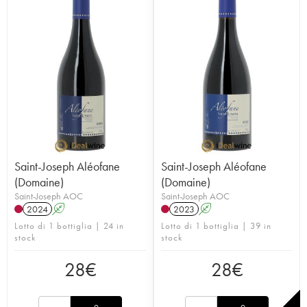
Saint-Joseph Aléofane
Saint-Joseph Aléofane
(Domaine)
(Domaine)
Saint-Joseph AOC
Saint-Joseph AOC
2024
A
2023
A
Lotto di 1 bottiglia | 24 in
Lotto di 1 bottiglia | 39 in
stock
stock
28
€
28
€