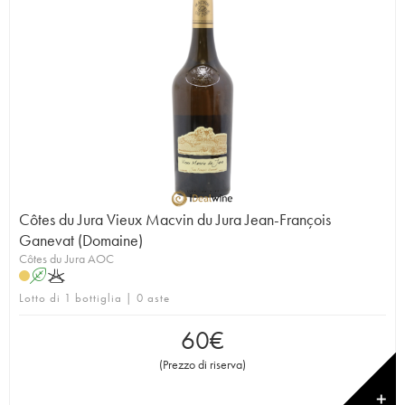
Côtes du Jura Vieux Macvin du Jura Jean-François
Ganevat (Domaine)
Côtes du Jura AOC
A
K
Lotto di 1 bottiglia | 0 aste
60
€
(
Prezzo di riserva
)
✕