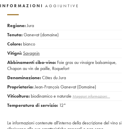
INFORMAZIONI
AGGIUNTIVE
Regione:
Jura
Tenuta:
Ganevat (domaine)
Colore:
bianco
Vitigni:
Savagnin
Abbinamenti cibo-vino:
Foie gras au vinaigre balsamique
,
Chapon au vin de paille
,
Roquefort
Denominazione:
Côtes du Jura
Proprietario:
Jean-François Ganevat (Domaine)
Viticoltura:
biodinamico e naturale
Maggiori informazioni…
Temperatura di servizio:
12°
Le informazioni contenute all'interno della descrizione del vino si
riferiscono alle sue caratteristiche generali e non sono