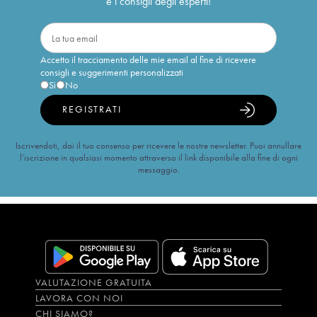
e i consigli degli esperti!
Accetto il tracciamento delle mie email al fine di ricevere
consigli e suggerimenti personalizzati
Sì
No
REGISTRATI
Iscrivendoti, dai il tuo consenso per ricevere le nostre newsletter. Puoi annullare
l’iscrizione in qualsiasi momento attraverso il link disponibile alla fine di ogni
messaggio.
VALUTAZIONE GRATUITA
LAVORA CON NOI
CHI SIAMO?