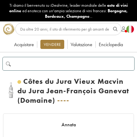
Ti diamo il benvenuto su iDealwine, leader mondiale delle
aste di vini
online
ed enoteca con un'ampia selezione di vini francesi:
Borgogna
,
Bordeaux
,
Champagne
...
Acquistare
Valutazione
Enciclopedia
VENDERE
Côtes du Jura Vieux Macvin
du Jura Jean-François Ganevat
(Domaine)
----
Annata