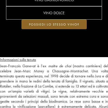
VINO DOLCE
POSSIEDI LO STESSO VINO?
Informazioni sulla tenuta
Jean-François Ganevat è l’ex
maître de chai
(mastro cantiniere) de
celebre Jean-Marc Morey a Chassagne-Montrachet. Una volta
terminata questa esperienza, nel 1998 decide di tornare nello Jura e di
prendere in mano le redini della tenuta di famiglia. Il vigneto, situato a
Rotalier, nella frazione di La Combe, si estende su 13 ettari ed è coltivato
con un'ampia varietà di vitigni. Le vigne, relativamente vecchie e
provenienti da selezioni massali, sono tenute con estrema cura e sono
gestite secondo i principi della biodinamica. Le rese sono basse e in
cantina la vinificazione (parcellare) è estremamente delicata. Alcuni