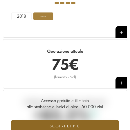
----
2018
----
Quotazione attuale
75
€
(formato 75cl)
+
Accesso gratuito e illimitato
Andamento della quotazione in tempo reale
alle statistiche e indici di oltre 150.000 vini
+85.5%
SCOPRI DI PIÙ
Valore in aumento per l'annata ---- nel 2026 rispetto al 2025