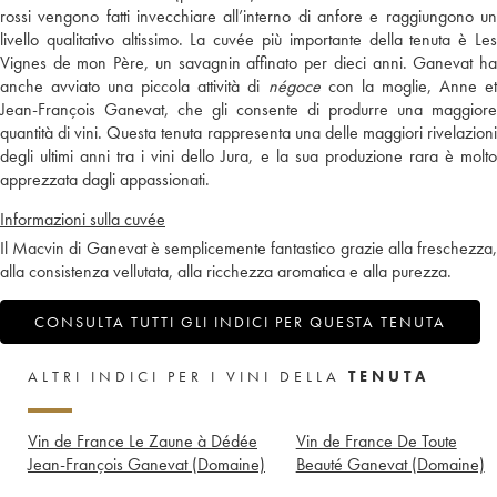
rossi vengono fatti invecchiare all’interno di anfore e raggiungono un
livello qualitativo altissimo. La cuvée più importante della tenuta è Les
Vignes de mon Père, un savagnin affinato per dieci anni. Ganevat ha
anche avviato una piccola attività di
négoce
con la moglie, Anne e
Jean-François Ganevat, che gli consente di produrre una maggiore
quantità di vini. Questa tenuta rappresenta una delle maggiori rivelazioni
degli ultimi anni tra i vini dello Jura, e la sua produzione rara è molto
apprezzata dagli appassionati.
Informazioni sulla cuvée
Il Macvin di Ganevat è semplicemente fantastico grazie alla freschezza,
alla consistenza vellutata, alla ricchezza aromatica e alla purezza.
CONSULTA TUTTI GLI INDICI PER QUESTA TENUTA
ALTRI INDICI PER I VINI DELLA
TENUTA
Vin de France Le Zaune à Dédée
Vin de France De Toute
Jean-François Ganevat (Domaine)
Beauté Ganevat (Domaine)