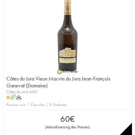
Côtes du Jura Vieux Macvin du Jura Jean-François
Ganevat (Domaine)
Côtes du Jura AOC
A
K
Posten von 1 Flasche | 0 Gebote
60
€
(
Aktualisierung des Preises
)