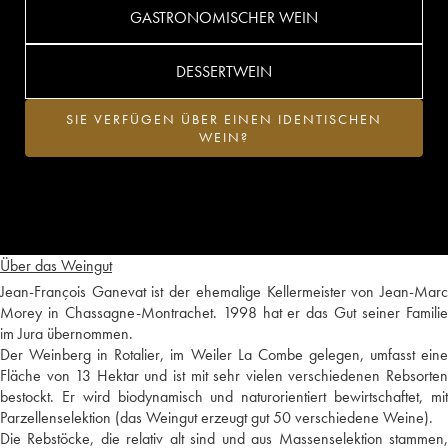
GASTRONOMISCHER WEIN
DESSERTWEIN
SIE VERFÜGEN ÜBER EINEN IDENTISCHEN
WEIN?
Über das Weingut
Jean-François Ganevat ist der ehemalige Kellermeister von Jean-Marc
Morey in Chassagne-Montrachet. 1998 hat er das Gut seiner Familie
im Jura übernommen.
Der Weinberg in Rotalier, im Weiler La Combe gelegen, umfasst eine
Fläche von 13 Hektar und ist mit sehr vielen verschiedenen Rebsorten
bestockt. Er wird biodynamisch und naturorientiert bewirtschaftet, mit
Parzellenselektion (das Weingut erzeugt gut 50 verschiedene Weine).
Die Rebstöcke, die relativ alt sind und aus Massenselektion stammen,