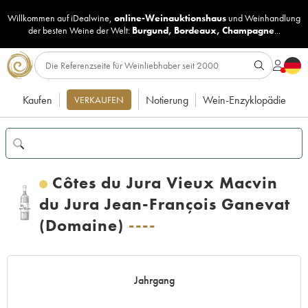
Willkommen auf iDealwine,
online-Weinauktionshaus
und
Weinhandlung
der besten Weine der Welt:
Burgund
,
Bordeaux
,
Champagne
...
Kaufen
Notierung
Wein-Enzyklopädie
VERKAUFEN
Côtes du Jura Vieux Macvin
du Jura Jean-François Ganevat
(Domaine)
----
Jahrgang