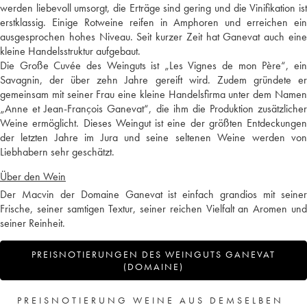
werden liebevoll umsorgt, die Erträge sind gering und die Vinifikation ist
erstklassig. Einige Rotweine reifen in Amphoren und erreichen ein
ausgesprochen hohes Niveau. Seit kurzer Zeit hat Ganevat auch eine
kleine Handelsstruktur aufgebaut.
Die Große Cuvée des Weinguts ist „Les Vignes de mon Père“, ein
Savagnin, der über zehn Jahre gereift wird. Zudem gründete er
gemeinsam mit seiner Frau eine kleine Handelsfirma unter dem Namen
„Anne et Jean-François Ganevat“, die ihm die Produktion zusätzlicher
Weine ermöglicht. Dieses Weingut ist eine der größten Entdeckungen
der letzten Jahre im Jura und seine seltenen Weine werden von
Liebhabern sehr geschätzt.
Über den Wein
Der Macvin der Domaine Ganevat ist einfach grandios mit seiner
Frische, seiner samtigen Textur, seiner reichen Vielfalt an Aromen und
seiner Reinheit.
PREISNOTIERUNGEN DES WEINGUTS GANEVAT
(DOMAINE)
PREISNOTIERUNG WEINE AUS DEMSELBEN