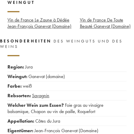
WEINGUT
Vin de France Le Zaune à Dédée
Vin de France De Toute
Jean-François Ganevat (Domaine)
Beauté Ganevat (Domaine)
BESONDERHEITEN
DES WEINGUTS UND DES
WEINS
Region:
Jura
Weingut:
Ganevat (domaine)
Farbe:
weiß
Rebsorten:
Savagnin
Welcher Wein zum Essen?
Foie gras au vinaigre
balsamique
,
Chapon au vin de paille
,
Roquefort
Appellation:
Côtes du Jura
Eigentümer:
Jean-François Ganevat (Domaine)