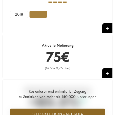
----
2018
----
Aktuelle Notierung
75
€
(Größe 0,75 Liter)
+
Aktuelle Entwicklung der Preisnotierung
Kostenloser und unlimitierter Zugang
+85.5%
zu Statistiken von mehr als 150.000 Notierungen
Preisanstiegs des Jahrgangs ---- im Jahr 2026 im Vergleich zum Jahr
PREISNOTIERUNGSDETAILS