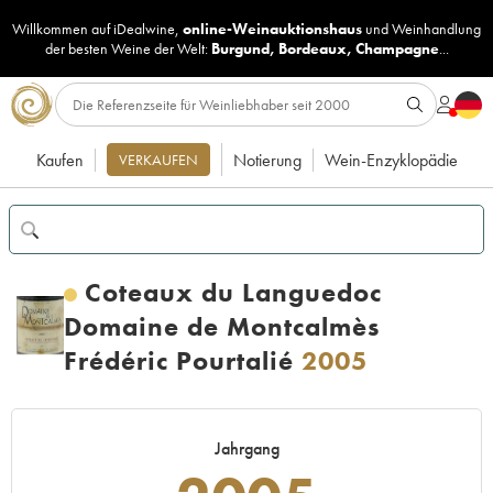
Willkommen auf iDealwine,
online-Weinauktionshaus
und
Weinhandlung
der besten Weine der Welt:
Burgund
,
Bordeaux
,
Champagne
...
Kaufen
Notierung
Wein-Enzyklopädie
VERKAUFEN
Coteaux du Languedoc
Domaine de Montcalmès
Frédéric Pourtalié
2005
Jahrgang