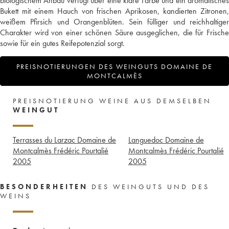
biologischem Anbau verfügt über eine klare Farbe und ein aromatisches
Bukett mit einem Hauch von frischen Aprikosen, kandierten Zitronen,
weißem Pfirsich und Orangenblüten. Sein fülliger und reichhaltiger
Charakter wird von einer schönen Säure ausgeglichen, die für Frische
sowie für ein gutes Reifepotenzial sorgt.
PREISNOTIERUNGEN DES WEINGUTS DOMAINE DE
MONTCALMÈS
PREISNOTIERUNG WEINE AUS DEMSELBEN
WEINGUT
Terrasses du Larzac Domaine de
Languedoc Domaine de
Montcalmès Frédéric Pourtalié
Montcalmès Frédéric Pourtalié
2005
2005
BESONDERHEITEN
DES WEINGUTS UND DES
WEINS