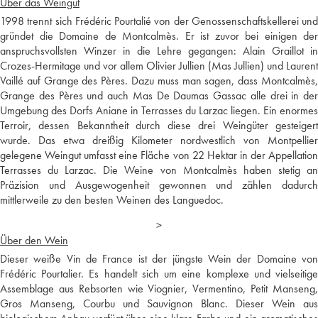
Über das Weingut
1998 trennt sich Frédéric Pourtalié von der Genossenschaftskellerei und
gründet die Domaine de Montcalmès. Er ist zuvor bei einigen der
anspruchsvollsten Winzer in die Lehre gegangen: Alain Graillot in
Crozes-Hermitage und vor allem Olivier Jullien (Mas Jullien) und Laurent
Vaillé auf Grange des Pères. Dazu muss man sagen, dass Montcalmès,
Grange des Pères und auch Mas De Daumas Gassac alle drei in der
Umgebung des Dorfs Aniane in Terrasses du Larzac liegen. Ein enormes
Terroir, dessen Bekanntheit durch diese drei Weingüter gesteigert
wurde. Das etwa dreißig Kilometer nordwestlich von Montpellier
gelegene Weingut umfasst eine Fläche von 22 Hektar in der Appellation
Terrasses du Larzac. Die Weine von Montcalmès haben stetig an
Präzision und Ausgewogenheit gewonnen und zählen dadurch
mittlerweile zu den besten Weinen des Languedoc.
>
Über den Wein
Dieser weiße Vin de France ist der jüngste Wein der Domaine von
Frédéric Pourtalier. Es handelt sich um eine komplexe und vielseitige
Assemblage aus Rebsorten wie Viognier, Vermentino, Petit Manseng,
Gros Manseng, Courbu und Sauvignon Blanc. Dieser Wein aus