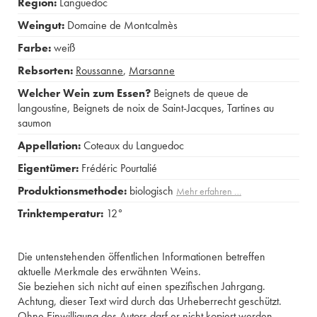
Region:
Languedoc
Weingut:
Domaine de Montcalmès
Farbe:
weiß
Rebsorten:
Roussanne
,
Marsanne
Welcher Wein zum Essen?
Beignets de queue de
langoustine
,
Beignets de noix de Saint-Jacques
,
Tartines au
saumon
Appellation:
Coteaux du Languedoc
Eigentümer:
Frédéric Pourtalié
Produktionsmethode:
biologisch
Mehr erfahren …
Trinktemperatur:
12°
Die untenstehenden öffentlichen Informationen betreffen
aktuelle Merkmale des erwähnten Weins.
Sie beziehen sich nicht auf einen spezifischen Jahrgang.
Achtung, dieser Text wird durch das Urheberrecht geschützt.
Ohne Einwilligung des Autors darf er nicht kopiert werden.