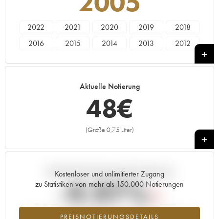
2005
2022
2021
2020
2019
2018
2016
2015
2014
2013
2012
2011
2010
2009
2007
2005
Aktuelle Notierung
48
€
(Größe 0,75 Liter)
+
Aktuelle Entwicklung der Preisnotierung
Kostenloser und unlimitierter Zugang
-9.97%
zu Statistiken von mehr als 150.000 Notierungen
Preisabfall des Jahrgangs 2005 im Jahr 2026 im Vergleich zum
PREISNOTIERUNGSDETAILS