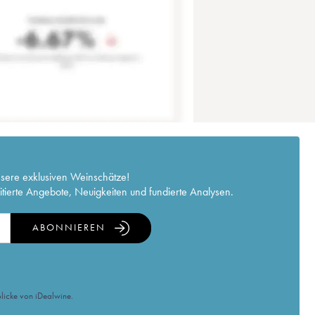
nsere exklusiven Weinschätze!
itierte Angebote, Neuigkeiten und fundierte Analysen.
ABONNIEREN
licke von iDealwine.