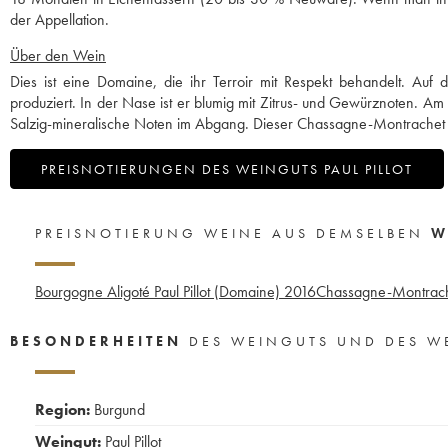
der Appellation.
Über den Wein
Dies ist eine Domaine, die ihr Terroir mit Respekt behandelt. Au
produziert. In der Nase ist er blumig mit Zitrus- und Gewürznoten. Am 
Salzig-mineralische Noten im Abgang. Dieser Chassagne-Montrachet h
PREISNOTIERUNGEN DES WEINGUTS PAUL PILLOT
PREISNOTIERUNG WEINE AUS DEMSELBEN
W
Bourgogne Aligoté Paul Pillot (Domaine)
2016
Chassagne-Montrache
BESONDERHEITEN
DES WEINGUTS UND DES W
Region:
Burgund
Weingut:
Paul Pillot