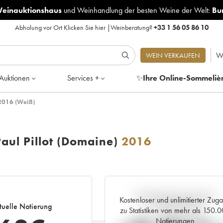
Weinauktionshaus
und
Weinhandlung der besten Weine der Welt:
Bu
Abholung vor Ort
Klicken Sie hier
|
Weinberatung?
+33 1 56 05 86 10
W
WEIN VERKAUFEN
Auktionen
Services +
✨
Ihre Online-Sommeliè
 2016 (Weiß)
ul Pillot (Domaine)
2016
Aktuelle Entwicklung der
Kostenloser und unlimitierter Zug
tuelle Notierung
Preisnotierung
zu Statistiken von mehr als 150.
Notierungen