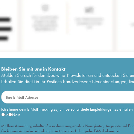
Bleiben Sie mit uns in Kontakt
Melden Sie sich für den iDealwine-Newsletter an und entdecken Sie u
Erhalten Sie direkt in Ihr Postfach handverlesene Neuentdeckungen, lim
Ich stimme dem E-Mail-Tracking zu, um personalisierte Empfehlungen zu erhalten
Ja
Nein
Mit Ihrer Anmeldung erhalten Sie exklusiv ausgewählte Neuigkeiten, Angebote und Einb
Sie können sich jederzeit unkompliziert über den Link in jeder E-Mail abmelden.