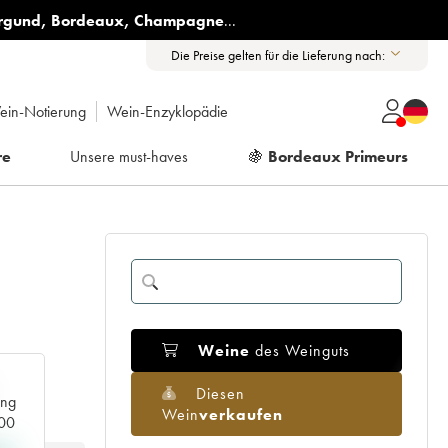
rgund
,
Bordeaux
,
Champagne
...
Die Preise gelten für die Lieferung nach:
ein-Notierung
Wein-Enzyklopädie
re
Unsere must-haves
🍇
Bordeaux Primeurs
Weine
des Weinguts
Diesen
ang
Wein
verkaufen
000