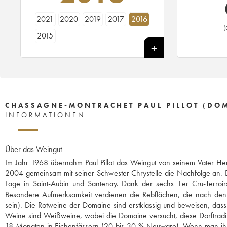
2021
2020
2019
2017
2016
(
2015
CHASSAGNE-MONTRACHET PAUL PILLOT (DO
INFORMATIONEN
Über das Weingut
Im Jahr 1968 übernahm Paul Pillot das Weingut von seinem Vater Henri
2004 gemeinsam mit seiner Schwester Chrystelle die Nachfolge an. D
Lage in Saint-Aubin und Santenay. Dank der sechs 1er Cru-Terroir
Besondere Aufmerksamkeit verdienen die Rebflächen, die nach den Pr
sein). Die Rotweine der Domaine sind erstklassig und beweisen, das
Weine sind Weißweine, wobei die Domaine versucht, diese Dorftradit
18 Monaten in Eichenfässern (20 bis 30 % Neuware). Wenn man ihne