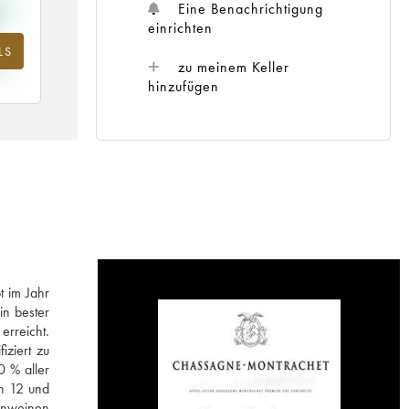
Eine Benachrichtigung
einrichten
LS
m
zu meinem Keller
25
hinzufügen
t im Jahr
in bester
rreicht.
iziert zu
0 % aller
en 12 und
enweinen