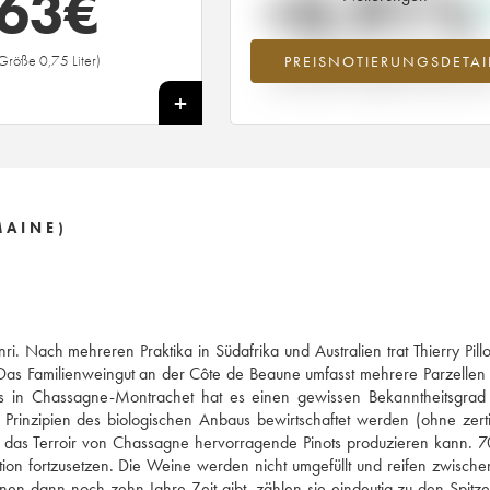
63
€
+0.91%
Größe 0,75 Liter)
PREISNOTIERUNGSDETAI
Preisanstiegs des Jahrgangs 2016 i
Jahr 2026 im Vergleich zum Jahr 20
+
MAINE)
. Nach mehreren Praktika in Südafrika und Australien trat Thierry Pillo
as Familienweingut an der Côte de Beaune umfasst mehrere Parzellen 
s in Chassagne-Montrachet hat es einen gewissen Bekanntheitsgrad e
inzipien des biologischen Anbaus bewirtschaftet werden (ohne zertif
s das Terroir von Chassagne hervorragende Pinots produzieren kann. 7
ion fortzusetzen. Die Weine werden nicht umgefüllt und reifen zwisch
n dann noch zehn Jahre Zeit gibt, zählen sie eindeutig zu den Spitz