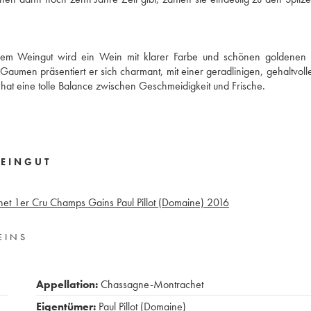
f dem Weingut wird ein Wein mit klarer Farbe und schönen goldenen 
Gaumen präsentiert er sich charmant, mit einer geradlinigen, gehaltvolle
at eine tolle Balance zwischen Geschmeidigkeit und Frische.
EINGUT
t 1er Cru Champs Gains Paul Pillot (Domaine)
2016
EINS
Appellation:
Chassagne-Montrachet
Eigentümer:
Paul Pillot (Domaine)