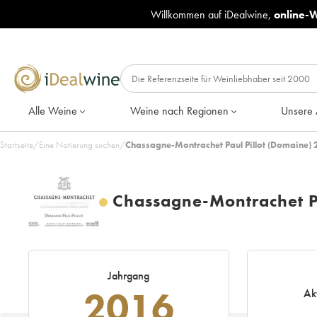
Willkommen auf iDealwine,
online-
Alle Weine
Weine nach Regionen
Unsere 
Startseite
/
Eine Notierung suchen
/
Chassagne-Montrachet Paul Pillot (Domaine)
Chassagne-Montrachet Pa
Jahrgang
2016
Ak