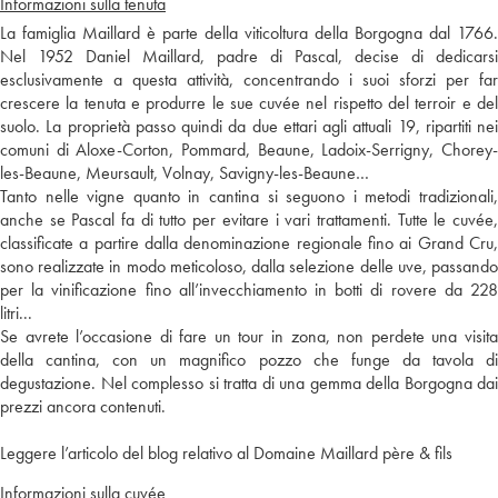
Informazioni sulla tenuta
La famiglia Maillard è parte della viticoltura della Borgogna dal 1766.
Nel 1952 Daniel Maillard, padre di Pascal, decise di dedicarsi
esclusivamente a questa attività, concentrando i suoi sforzi per far
crescere la tenuta e produrre le sue cuvée nel rispetto del terroir e del
suolo. La proprietà passo quindi da due ettari agli attuali 19, ripartiti nei
comuni di Aloxe-Corton, Pommard, Beaune, Ladoix-Serrigny, Chorey-
les-Beaune, Meursault, Volnay, Savigny-les-Beaune…
Tanto nelle vigne quanto in cantina si seguono i metodi tradizionali,
anche se Pascal fa di tutto per evitare i vari trattamenti. Tutte le cuvée,
classificate a partire dalla denominazione regionale fino ai Grand Cru,
sono realizzate in modo meticoloso, dalla selezione delle uve, passando
per la vinificazione fino all’invecchiamento in botti di rovere da 228
litri...
Se avrete l’occasione di fare un tour in zona, non perdete una visita
della cantina, con un magnifico pozzo che funge da tavola di
degustazione. Nel complesso si tratta di una gemma della Borgogna dai
prezzi ancora contenuti.
Leggere l’articolo del blog relativo al Domaine Maillard père & fils
Informazioni sulla cuvée