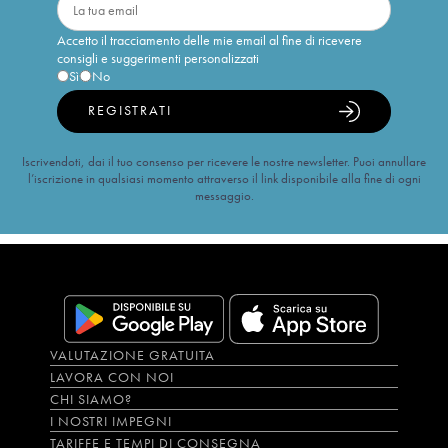
Accetto il tracciamento delle mie email al fine di ricevere
consigli e suggerimenti personalizzati
Sì
No
REGISTRATI
Iscrivendoti, dai il tuo consenso per ricevere le nostre newsletter. Puoi annullare
l’iscrizione in qualsiasi momento attraverso il link disponibile alla fine di ogni
messaggio.
VALUTAZIONE GRATUITA
LAVORA CON NOI
CHI SIAMO?
I NOSTRI IMPEGNI
TARIFFE E TEMPI DI CONSEGNA