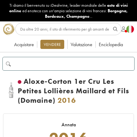
Ti diamo il benvenuto su iDealwine, leader mondiale delle
aste di vini
online
ed enoteca con un'ampia selezione di vini francesi:
Borgogna
,
Bordeaux
,
Champagne
...
Acquistare
Valutazione
Enciclopedia
VENDERE
Aloxe-Corton 1er Cru Les
Petites Lollières Maillard et Fils
(Domaine)
2016
Annata