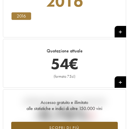
2016
2016
Quotazione attuale
54
€
(formato 75cl)
+
Andamento della quotazione in tempo reale
Accesso gratuito e illimitato
-0.76%
alle statistiche e indici di oltre 150.000 vini
Tendenza al ribasso per il valore dell'annata 2016 nel 2026
SCOPRI DI PIÙ