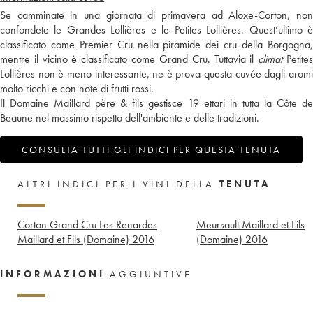
Se camminate in una giornata di primavera ad Aloxe-Corton, non
confondete le Grandes Lollières e le Petites Lollières. Quest’ultimo è
classificato come Premier Cru nella piramide dei cru della Borgogna,
mentre il vicino è classificato come Grand Cru. Tuttavia il
climat
Petite
Lollières non è meno interessante, ne è prova questa cuvée dagli aromi
molto ricchi e con note di frutti rossi.
Il Domaine Maillard père & fils gestisce 19 ettari in tutta la Côte de
Beaune nel massimo rispetto dell'ambiente e delle tradizioni.
CONSULTA TUTTI GLI INDICI PER QUESTA TENUTA
ALTRI INDICI PER I VINI DELLA
TENUTA
Corton Grand Cru Les Renardes
Meursault Maillard et Fils
Maillard et Fils (Domaine)
2016
(Domaine)
2016
INFORMAZIONI
AGGIUNTIVE