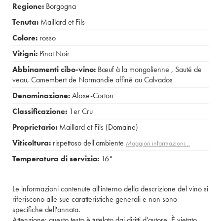
Regione:
Borgogna
Tenuta:
Maillard et Fils
Colore:
rosso
Vitigni:
Pinot Noir
Abbinamenti cibo-vino:
Bœuf à la mongolienne
,
Sauté de
veau
,
Camembert de Normandie affiné au Calvados
Denominazione:
Aloxe-Corton
Classificazione:
1er Cru
Proprietario:
Maillard et Fils (Domaine)
Viticoltura:
rispettoso dell'ambiente
Maggiori informazioni…
Temperatura di servizio:
16°
Le informazioni contenute all'interno della descrizione del vino si
riferiscono alle sue caratteristiche generali e non sono
specifiche dell'annata.
Attenzione: questo testo è tutelato dai diritti d'autore. È vietato