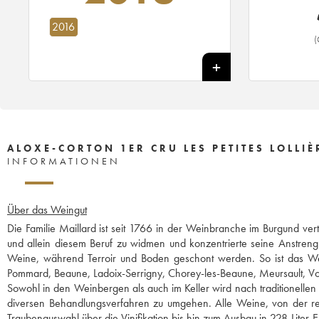
2016
(
ALOXE-CORTON 1ER CRU LES PETITES LOLLIÈ
INFORMATIONEN
Über das Weingut
Die Familie Maillard ist seit 1766 in der Weinbranche im Burgund vert
und allein diesem Beruf zu widmen und konzentrierte seine Anstren
Weine, während Terroir und Boden geschont werden. So ist das W
Pommard, Beaune, Ladoix-Serrigny, Chorey-les-Beaune, Meursault, V
Sowohl in den Weinbergen als auch im Keller wird nach traditionellen 
diversen Behandlungsverfahren zu umgehen. Alle Weine, von der reg
Traubenauswahl über die Vinifikation bis hin zum Ausbau in 228-Liter-E