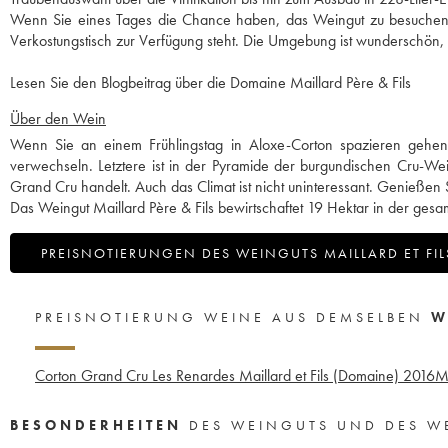
Wenn Sie eines Tages die Chance haben, das Weingut zu besuchen, s
Verkostungstisch zur Verfügung steht. Die Umgebung ist wunderschön, 
Lesen Sie den Blogbeitrag über die Domaine Maillard Père & Fils
Über den Wein
Wenn Sie an einem Frühlingstag in Aloxe-Corton spazieren gehen, s
verwechseln. Letztere ist in der Pyramide der burgundischen Cru-Wei
Grand Cru handelt. Auch das Climat ist nicht uninteressant. Genießen
Das Weingut Maillard Père & Fils bewirtschaftet 19 Hektar in der ges
PREISNOTIERUNGEN DES WEINGUTS MAILLARD ET FIL
PREISNOTIERUNG WEINE AUS DEMSELBEN
W
Corton Grand Cru Les Renardes Maillard et Fils (Domaine)
2016
Me
BESONDERHEITEN
DES WEINGUTS UND DES W