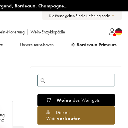
rgund
,
Bordeaux
,
Champagne
...
Die Preise gelten für die Lieferung nach:
ein-Notierung
Wein-Enzyklopädie
re
Unsere must-haves
🍇
Bordeaux Primeurs
Weine
des Weinguts
Diesen
ang
Wein
verkaufen
000