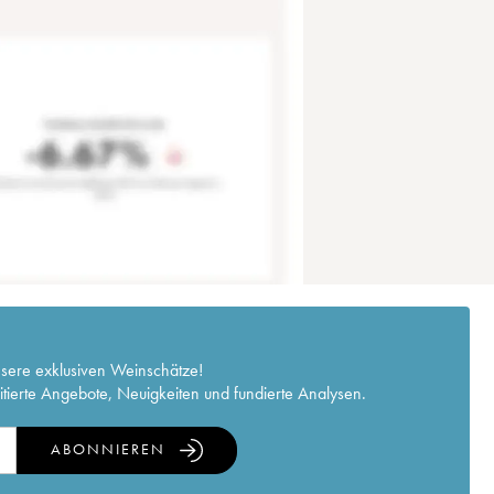
nsere exklusiven Weinschätze!
itierte Angebote, Neuigkeiten und fundierte Analysen.
ABONNIEREN