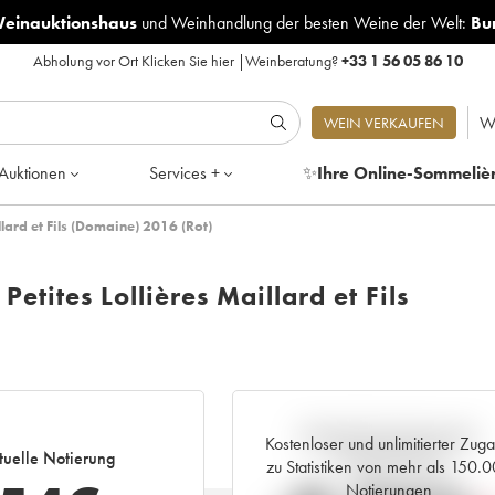
Weinauktionshaus
und
Weinhandlung der besten Weine der Welt:
Bu
Abholung vor Ort
Klicken Sie hier
|
Weinberatung?
+33 1 56 05 86 10
W
WEIN VERKAUFEN
Auktionen
Services +
✨
Ihre Online-Sommeliè
llard et Fils (Domaine) 2016 (Rot)
etites Lollières Maillard et Fils
Aktuelle Entwicklung der
Kostenloser und unlimitierter Zug
tuelle Notierung
Preisnotierung
zu Statistiken von mehr als 150.
Notierungen