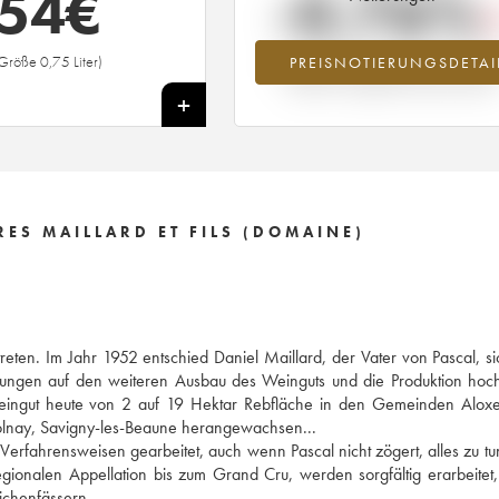
54
€
-0.76%
Größe 0,75 Liter)
PREISNOTIERUNGSDETAI
Preisabfall des Jahrgangs 2016 im Ja
2026 im Vergleich zum Jahr 2025
+
RES MAILLARD ET FILS (DOMAINE)
reten. Im Jahr 1952 entschied Daniel Maillard, der Vater von Pascal, si
gungen auf den weiteren Ausbau des Weinguts und die Produktion hoc
eingut heute von 2 auf 19 Hektar Rebfläche in den Gemeinden Aloxe
olnay, Savigny-les-Beaune herangewachsen...
Verfahrensweisen gearbeitet, auch wenn Pascal nicht zögert, alles zu tu
ionalen Appellation bis zum Grand Cru, werden sorgfältig erarbeitet
ichenfässern...