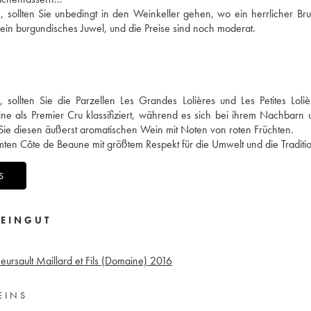
ollten Sie unbedingt in den Weinkeller gehen, wo ein herrlicher Br
ein burgundisches Juwel, und die Preise sind noch moderat.
ollten Sie die Parzellen Les Grandes Lolières und Les Petites Loliè
ne als Premier Cru klassifiziert, während es sich bei ihrem Nachbarn
 Sie diesen äußerst aromatischen Wein mit Noten von roten Früchten.
amten Côte de Beaune mit größtem Respekt für die Umwelt und die Traditi
S
EINGUT
ursault Maillard et Fils (Domaine)
2016
EINS