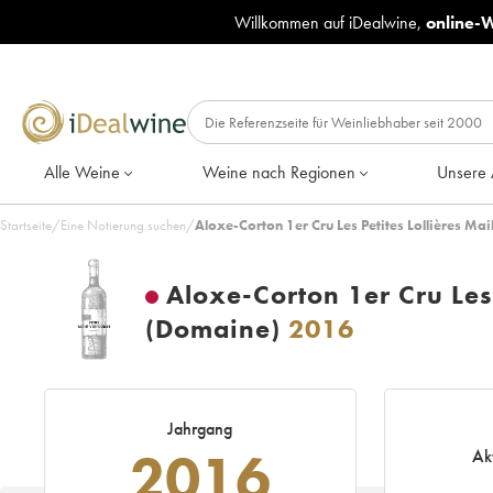
Willkommen auf iDealwine,
online-
Alle Weine
Weine nach Regionen
Unsere 
Startseite
/
Eine Notierung suchen
/
Aloxe-Corton 1er Cru Les Petites Lollières Mai
Aloxe-Corton 1er Cru Les P
(Domaine)
2016
Jahrgang
2016
Ak