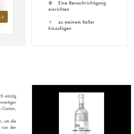
Eine Benachrichtigung
einrichten
LS
hr
zu meinem Keller
hinzufügen
ch einzig
hwertiger
-Corton,
n, um die
, von der