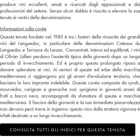
produce vini eccellenti, amati e ricercati dagli appassionati e dai
professionisti del settore. Senza alcun dubbio è riuscito a elevare la sua
tenuta ai vertici della denominazione.
Informazioni sulla cuvée
Questa tenuta fondata nel 1985 è tra i fautori della rinascita dei grandi
vini del Languedoc, in particolare delle denominazioni Coteaux du
Languedoc e Terrasse du Larzac. Concentrati, intensi ed equilibrati, i vini
di Olivier Jullien perdono l’austerità tipica della gioventù dopo un lungo
periodo di invecchiamento. Ed è proprio questo prolungato riposo a
donare splendore ai vini. Ai sentori di spezie ed erbe della macchia
mediterranea si aggiungono poi gli aromi d'evoluzione terziaria, che
lasciano la loro impronta indelebile. Questa cuvée composta da syrah,
mourvèdre, carignan e grenache noir sprigiona in gioventù aromi di
frutti a bacca nera, accompagnati da sfumature di spezie e macchia
mediterranea. Il fascino della gioventù e la sua immediata piacevolezza
non devono però trarre in inganno: questo vino dalla struttura vigorosa è
infatti destinato a un lungo invecchiamento.
CONSULTA TUTTI GLI INDICI PER QUESTA TENUTA