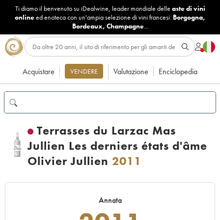
Ti diamo il benvenuto su iDealwine, leader mondiale delle
aste di vini
online
ed enoteca con un'ampia selezione di vini francesi:
Borgogna
,
Bordeaux
,
Champagne
...
Acquistare
Valutazione
Enciclopedia
VENDERE
Terrasses du Larzac Mas
Jullien Les derniers états d'âme
Olivier Jullien
2011
Annata