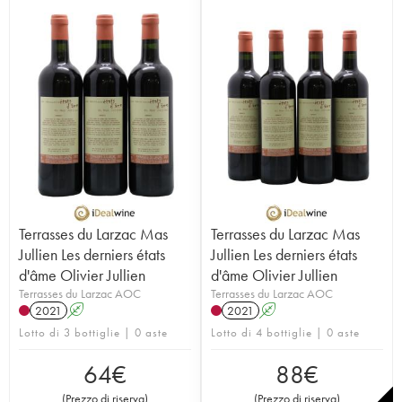
Terrasses du Larzac Mas
Terrasses du Larzac Mas
Jullien Les derniers états
Jullien Les derniers états
d'âme Olivier Jullien
d'âme Olivier Jullien
Terrasses du Larzac AOC
Terrasses du Larzac AOC
2021
A
2021
A
Lotto di 3 bottiglie | 0 aste
Lotto di 4 bottiglie | 0 aste
64
€
88
€
(
Prezzo di riserva
)
(
Prezzo di riserva
)