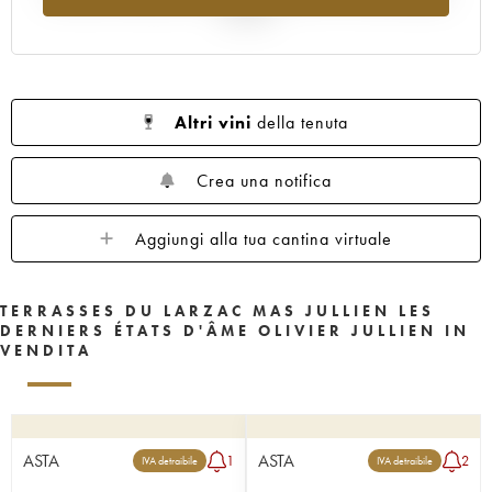
al 2025
Altri vini
della tenuta
Crea una notifica
Aggiungi alla tua cantina virtuale
TERRASSES DU LARZAC MAS JULLIEN LES
DERNIERS ÉTATS D'ÂME OLIVIER JULLIEN IN
VENDITA
ASTA
ASTA
1
2
IVA detraibile
IVA detraibile