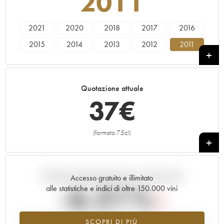
2011
2021
2020
2018
2017
2016
2015
2014
2013
2012
2011
2010
2009
2008
2005
Quotazione attuale
37
€
(formato 75cl)
+
Andamento della quotazione in tempo reale
Accesso gratuito e illimitato
-6.21%
alle statistiche e indici di oltre 150.000 vini
Tendenza al ribasso per il valore dell'annata 2011 nel 2026 rispetto
SCOPRI DI PIÙ