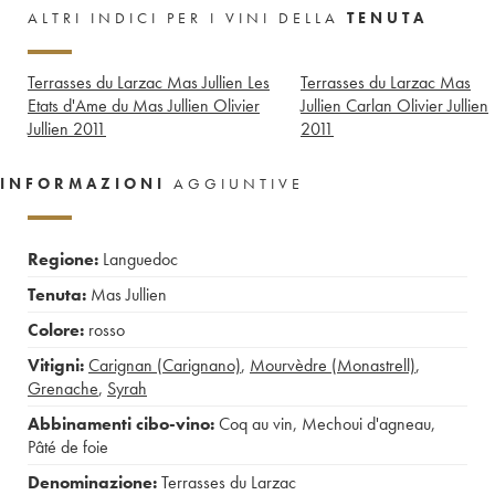
ALTRI INDICI PER I VINI DELLA
TENUTA
Terrasses du Larzac Mas Jullien Les
Terrasses du Larzac Mas
Etats d'Ame du Mas Jullien Olivier
Jullien Carlan Olivier Jullien
Jullien
2011
2011
INFORMAZIONI
AGGIUNTIVE
Regione:
Languedoc
Tenuta:
Mas Jullien
Colore:
rosso
Vitigni:
Carignan (Carignano)
,
Mourvèdre (Monastrell)
,
Grenache
,
Syrah
Abbinamenti cibo-vino:
Coq au vin
,
Mechoui d'agneau
,
Pâté de foie
Denominazione:
Terrasses du Larzac