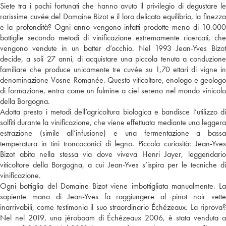
Siete tra i pochi fortunati che hanno avuto il privilegio di degustare le
rarissime cuvée del Domaine Bizot e il loro delicato equilibrio, la finezza
e la profondità? Ogni anno vengono infatti prodotte meno di 10.000
bottiglie secondo metodi di vinificazione estremamente ricercati, che
vengono vendute in un batter d’occhio. Nel 1993 Jean-Yves Bizot
decide, a soli 27 anni, di acquistare una piccola tenuta a conduzione
familiare che produce unicamente tre cuvée su 1,70 ettari di vigne in
denominazione Vosne-Romanée. Questo viticoltore, enologo e geologo
di formazione, entra come un fulmine a ciel sereno nel mondo vinicolo
della Borgogna.
Adotta presto i metodi dell’agricoltura biologica e bandisce l’utilizzo di
solfiti durante la vinificazione, che viene effettuata mediante una leggera
estrazione (simile all’infusione) e una fermentazione a bassa
temperatura in tini troncoconici di legno. Piccola curiosità: Jean-Yves
Bizot abita nella stessa via dove viveva Henri Jayer, leggendario
viticoltore della Borgogna, a cui Jean-Yves s’ispira per le tecniche di
vinificazione.
Ogni bottiglia del Domaine Bizot viene imbottigliata manualmente. La
sapiente mano di Jean-Yves fa raggiungere al pinot noir vette
inarrivabili, come testimonia il suo straordinario Échézeaux. La riprova?
Nel nel 2019, una jéroboam di Échézeaux 2006, è stata venduta a