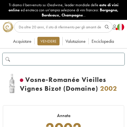
Ti diamo il benvenuto su iDealwine, leader mondiale delle
aste di vini
online
ed enoteca con un'ampia selezione di vini francesi:
Borgogna
,
Bordeaux
,
Champagne
...
Acquistare
Valutazione
Enciclopedia
VENDERE
Vosne-Romanée Vieilles
Vignes Bizot (Domaine)
2002
Annata