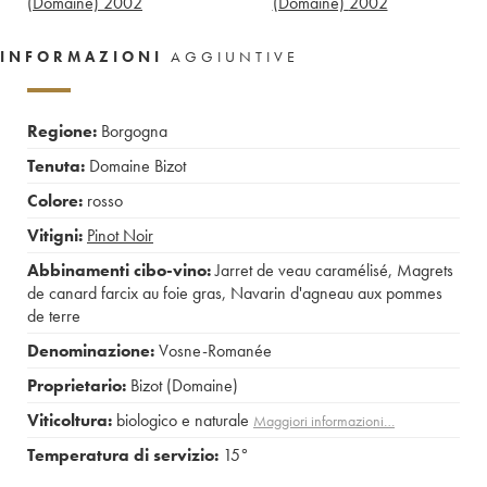
(Domaine)
2002
(Domaine)
2002
INFORMAZIONI
AGGIUNTIVE
Regione:
Borgogna
Tenuta:
Domaine Bizot
Colore:
rosso
Vitigni:
Pinot Noir
Abbinamenti cibo-vino:
Jarret de veau caramélisé
,
Magrets
de canard farcix au foie gras
,
Navarin d'agneau aux pommes
de terre
Denominazione:
Vosne-Romanée
Proprietario:
Bizot (Domaine)
Viticoltura:
biologico e naturale
Maggiori informazioni…
Temperatura di servizio:
15°