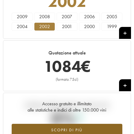
2002
2009
2008
2007
2006
2005
2004
2002
2001
2000
1999
1997
1996
Quotazione attuale
1084
€
(formato 75cl)
+
Accesso gratuito e illimitato
Andamento della quotazione in tempo reale
alle statistiche e indici di oltre 150.000 vini
0%
SCOPRI DI PIÙ
Valore in aumento per l'annata 2002 nel 2026 rispetto al 2025