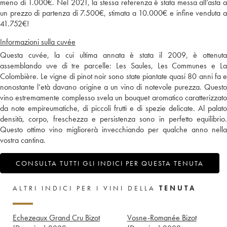
meno di 1.000€. Nel 2021, la stessa referenza è stata messa all’asta a
un prezzo di partenza di 7.500€, stimata a 10.000€ e infine venduta a
41.752€!
Informazioni sulla cuvée
Questa cuvée, la cui ultima annata è stata il 2009, è ottenuta
assemblando uve di tre parcelle: Les Saules, Les Communes e La
Colombière. Le vigne di pinot noir sono state piantate quasi 80 anni fa e
nonostante l’età davano origine a un vino di notevole purezza. Questo
vino estremamente complesso svela un bouquet aromatico caratterizzato
da note empireumatiche, di piccoli frutti e di spezie delicate. Al palato
densità, corpo, freschezza e persistenza sono in perfetto equilibrio.
Questo ottimo vino migliorerà invecchiando per qualche anno nella
vostra cantina.
CONSULTA TUTTI GLI INDICI PER QUESTA TENUTA
ALTRI INDICI PER I VINI DELLA
TENUTA
Echezeaux Grand Cru Bizot
Vosne-Romanée Bizot