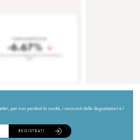
r, per non perderti le novità, i resoconti delle degustazioni e i
REGISTRATI