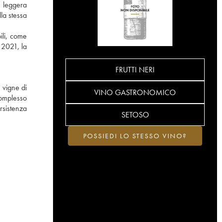
a leggera
lla stessa
ili, come
 2021, la
FRUTTI NERI
 vigne di
VINO GASTRONOMICO
complesso
rsistenza
SETOSO
POSSIEDI LO STESSO VINO?