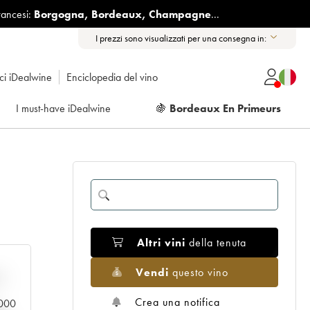
rancesi:
Borgogna
,
Bordeaux
,
Champagne
...
I prezzi sono visualizzati per una consegna in:
ici iDealwine
Enciclopedia del vino
I must-have iDealwine
🍇
Bordeaux En Primeurs
Altri vini
della tenuta
Vendi
questo vino
n
Crea una notifica
0.000