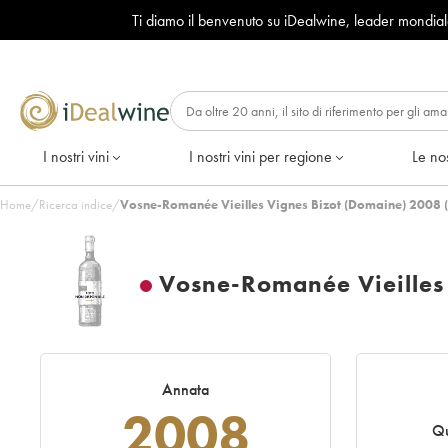
Ti diamo il benvenuto su iDealwine, leader mondia
I nostri vini
I nostri vini per regione
Le nos
Home
/
Ricerca indice
/
Vosne-Romanée Vieilles Vignes Bizot (Domaine) 2008 
Vosne-Romanée Vieilles
Annata
2008
Qu