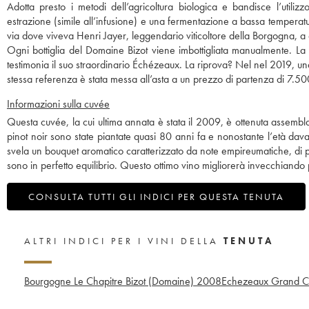
Adotta presto i metodi dell’agricoltura biologica e bandisce l’utiliz
estrazione (simile all’infusione) e una fermentazione a bassa temperatura
via dove viveva Henri Jayer, leggendario viticoltore della Borgogna, a cu
Ogni bottiglia del Domaine Bizot viene imbottigliata manualmente. La 
testimonia il suo straordinario Échézeaux. La riprova? Nel nel 2019,
stessa referenza è stata messa all’asta a un prezzo di partenza di 7.
Informazioni sulla cuvée
Questa cuvée, la cui ultima annata è stata il 2009, è ottenuta assemb
pinot noir sono state piantate quasi 80 anni fa e nonostante l’età d
svela un bouquet aromatico caratterizzato da note empireumatiche, di pic
sono in perfetto equilibrio. Questo ottimo vino migliorerà invecchiando
CONSULTA TUTTI GLI INDICI PER QUESTA TENUTA
ALTRI INDICI PER I VINI DELLA
TENUTA
Bourgogne Le Chapitre Bizot (Domaine)
2008
Echezeaux Grand Cr