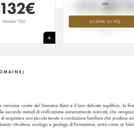
-11.01
1132
€
vini
Tendenza al ribasso per il valore
(formato 75cl)
SCOPRI DI PIÙ
dell'annata 2008 nel 2026 rispetto 
2025
+
DOMAINE)
le rarissime cuvée del Domaine Bizot e il loro delicato equilibrio, la fin
lie secondo metodi di vinificazione estremamente ricercati, che vengon
i, di acquistare una piccola tenuta a conduzione familiare che produce u
esto viticoltore, enologo e geologo di formazione, entra come un fulmi