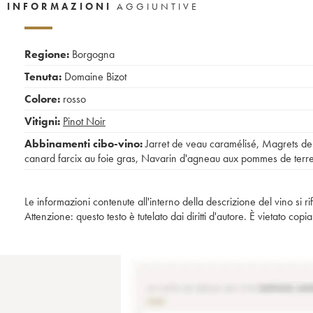
INFORMAZIONI
AGGIUNTIVE
Regione:
Borgogna
Tenuta:
Domaine Bizot
Colore:
rosso
Vitigni:
Pinot Noir
Abbinamenti cibo-vino:
Jarret de veau caramélisé
,
Magrets de
canard farcix au foie gras
,
Navarin d'agneau aux pommes de terr
Le informazioni contenute all'interno della descrizione del vino si r
Attenzione: questo testo è tutelato dai diritti d'autore. È vietato co