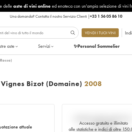
le delle
aste di vini online
ed enoteca con un'ampia selezione di vini f
Una domanda?
Contatta il nostro Servizio Clienti
|
+33 1 56 05 86 10
Ind
VENDI I TUOI VINI
tre aste
Servizi
✨Personal Sommelier
(Rosso)
 Vignes Bizot (Domaine)
2008
Andamento della quotazione i
Accesso gratuito e illimitato
tempo reale
otazione attuale
alle statistiche e indici di oltre 15