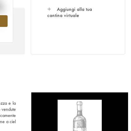
%
Aggiungi alla tua
cantina virtuale
al
ezza e la
o vendute
nicamente
ne a ciel