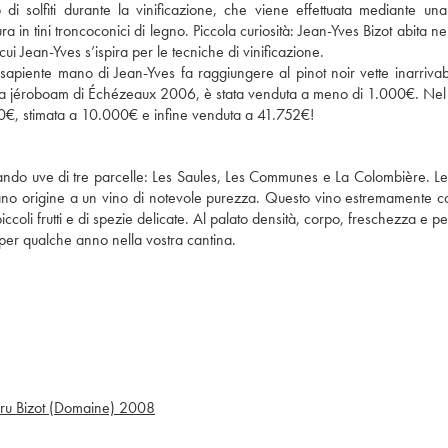
zo di solfiti durante la vinificazione, che viene effettuata mediante un
 in tini troncoconici di legno. Piccola curiosità: Jean-Yves Bizot abita ne
i Jean-Yves s’ispira per le tecniche di vinificazione.
sapiente mano di Jean-Yves fa raggiungere al pinot noir vette inarrivab
 una jéroboam di Échézeaux 2006, è stata venduta a meno di 1.000€. Nel
500€, stimata a 10.000€ e infine venduta a 41.752€!
lando uve di tre parcelle: Les Saules, Les Communes e La Colombière. Le
avano origine a un vino di notevole purezza. Questo vino estremamente 
coli frutti e di spezie delicate. Al palato densità, corpo, freschezza e pe
 per qualche anno nella vostra cantina.
u Bizot (Domaine)
2008