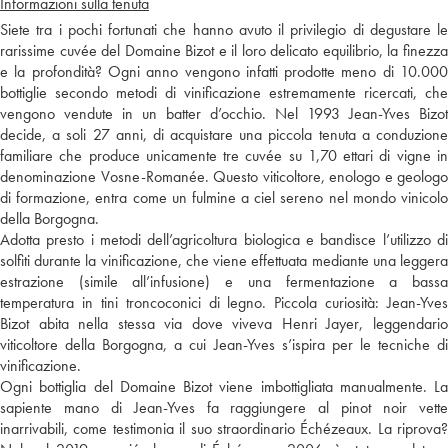
Informazioni sulla tenuta
Siete tra i pochi fortunati che hanno avuto il privilegio di degustare le
rarissime cuvée del Domaine Bizot e il loro delicato equilibrio, la finezza
e la profondità? Ogni anno vengono infatti prodotte meno di 10.000
bottiglie secondo metodi di vinificazione estremamente ricercati, che
vengono vendute in un batter d’occhio. Nel 1993 Jean-Yves Bizot
decide, a soli 27 anni, di acquistare una piccola tenuta a conduzione
familiare che produce unicamente tre cuvée su 1,70 ettari di vigne in
denominazione Vosne-Romanée. Questo viticoltore, enologo e geologo
di formazione, entra come un fulmine a ciel sereno nel mondo vinicolo
della Borgogna.
Adotta presto i metodi dell’agricoltura biologica e bandisce l’utilizzo di
solfiti durante la vinificazione, che viene effettuata mediante una leggera
estrazione (simile all’infusione) e una fermentazione a bassa
temperatura in tini troncoconici di legno. Piccola curiosità: Jean-Yves
Bizot abita nella stessa via dove viveva Henri Jayer, leggendario
viticoltore della Borgogna, a cui Jean-Yves s’ispira per le tecniche di
vinificazione.
Ogni bottiglia del Domaine Bizot viene imbottigliata manualmente. La
sapiente mano di Jean-Yves fa raggiungere al pinot noir vette
inarrivabili, come testimonia il suo straordinario Échézeaux. La riprova?