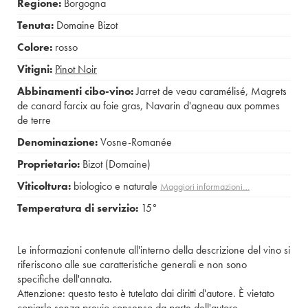
Regione:
Borgogna
Tenuta:
Domaine Bizot
Colore:
rosso
Vitigni:
Pinot Noir
Abbinamenti cibo-vino:
Jarret de veau caramélisé
,
Magrets
de canard farcix au foie gras
,
Navarin d'agneau aux pommes
de terre
Denominazione:
Vosne-Romanée
Proprietario:
Bizot (Domaine)
Viticoltura:
biologico e naturale
Maggiori informazioni…
Temperatura di servizio:
15°
Le informazioni contenute all'interno della descrizione del vino si
riferiscono alle sue caratteristiche generali e non sono
specifiche dell'annata.
Attenzione: questo testo è tutelato dai diritti d'autore. È vietato
copiarlo senza previo consenso da parte dell'autore.