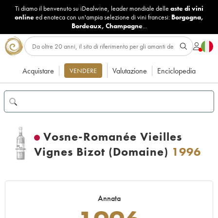
Ti diamo il benvenuto su iDealwine, leader mondiale delle
aste di vini
online
ed enoteca con un'ampia selezione di vini francesi:
Borgogna
,
Bordeaux
,
Champagne
...
Acquistare
Valutazione
Enciclopedia
VENDERE
Vosne-Romanée Vieilles
Vignes Bizot (Domaine)
1996
Annata