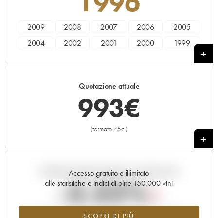
1996
2009
2008
2007
2006
2005
2004
2002
2001
2000
1999
1997
1996
Quotazione attuale
993
€
(formato 75cl)
+
Andamento della quotazione in tempo reale
Accesso gratuito e illimitato
-3.32%
alle statistiche e indici di oltre 150.000 vini
Tendenza al ribasso per il valore dell'annata 1996 nel 2026
SCOPRI DI PIÙ