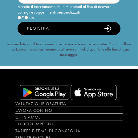
Accetto il tracciamento delle mie email al fine di ricevere
consigli e suggerimenti personalizzati
Sì
No
REGISTRATI
Iscrivendoti, dai il tuo consenso per ricevere le nostre newsletter. Puoi annullare
l’iscrizione in qualsiasi momento attraverso il link disponibile alla fine di ogni
messaggio.
VALUTAZIONE GRATUITA
LAVORA CON NOI
CHI SIAMO?
I NOSTRI IMPEGNI
TARIFFE E TEMPI DI CONSEGNA
TENUTE PARTNER