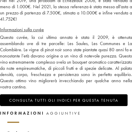
Nel nel 2019, una jéroboam di Échézeaux 2006, è stata venduta a
meno di 1.000€. Nel 2021, la stessa referenza è stata messa all’asta a
un prezzo di partenza di 7.500€, stimata a 10.000€ e infine venduta a
41.752€!
Informazioni sulla cuvée
Questa cuvée, la cui ultima annata è stata il 2009, è ottenuta
assemblando uve di tre parcelle: Les Saules, Les Communes e La
Colombière. Le vigne di pinot noir sono state piantate quasi 80 anni fa e
nonostante l’età davano origine a un vino di notevole purezza. Questo
vino estremamente complesso svela un bouquet aromatico caratterizzato
da note empireumatiche, di piccoli frutti e di spezie delicate. Al palato
densità, corpo, freschezza e persistenza sono in perfetto equilibrio.
Questo ottimo vino migliorerà invecchiando per qualche anno nella
vostra cantina.
CONSULTA TUTTI GLI INDICI PER QUESTA TENUTA
INFORMAZIONI
AGGIUNTIVE