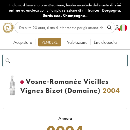
Ti diamo il benvenuto su iDealwine, leader mondiale delle
aste di vini
online
ed enoteca con un'ampia selezione di vini francesi:
Borgogna
,
Bordeaux
,
Champagne
...
Acquistare
Valutazione
Enciclopedia
VENDERE
Vosne-Romanée Vieilles
Vignes Bizot (Domaine)
2004
Annata