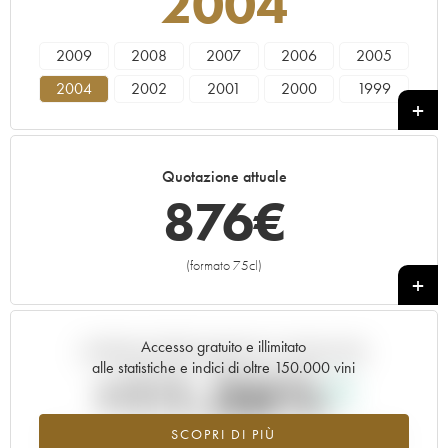
2004
2009
2008
2007
2006
2005
2004
2002
2001
2000
1999
1997
1996
Quotazione attuale
876
€
(formato 75cl)
+
Accesso gratuito e illimitato
Andamento della quotazione in tempo reale
alle statistiche e indici di oltre 150.000 vini
+11.36%
SCOPRI DI PIÙ
Valore in aumento per l'annata 2004 nel 2026 rispetto al 2025