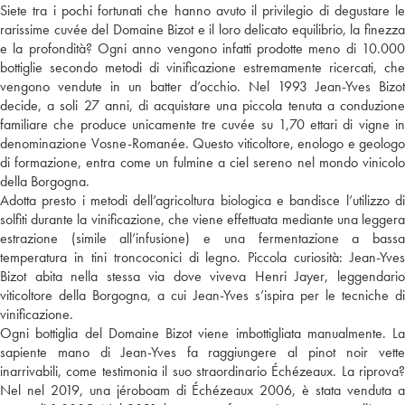
Siete tra i pochi fortunati che hanno avuto il privilegio di degustare le
rarissime cuvée del Domaine Bizot e il loro delicato equilibrio, la finezza
e la profondità? Ogni anno vengono infatti prodotte meno di 10.000
bottiglie secondo metodi di vinificazione estremamente ricercati, che
vengono vendute in un batter d’occhio. Nel 1993 Jean-Yves Bizot
decide, a soli 27 anni, di acquistare una piccola tenuta a conduzione
familiare che produce unicamente tre cuvée su 1,70 ettari di vigne in
denominazione Vosne-Romanée. Questo viticoltore, enologo e geologo
di formazione, entra come un fulmine a ciel sereno nel mondo vinicolo
della Borgogna.
Adotta presto i metodi dell’agricoltura biologica e bandisce l’utilizzo di
solfiti durante la vinificazione, che viene effettuata mediante una leggera
estrazione (simile all’infusione) e una fermentazione a bassa
temperatura in tini troncoconici di legno. Piccola curiosità: Jean-Yves
Bizot abita nella stessa via dove viveva Henri Jayer, leggendario
viticoltore della Borgogna, a cui Jean-Yves s’ispira per le tecniche di
vinificazione.
Ogni bottiglia del Domaine Bizot viene imbottigliata manualmente. La
sapiente mano di Jean-Yves fa raggiungere al pinot noir vette
inarrivabili, come testimonia il suo straordinario Échézeaux. La riprova?
Nel nel 2019, una jéroboam di Échézeaux 2006, è stata venduta a