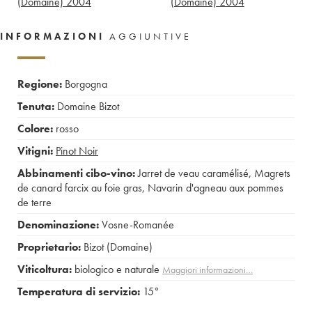
(Domaine)
2004
(Domaine)
2004
INFORMAZIONI
AGGIUNTIVE
Regione:
Borgogna
Tenuta:
Domaine Bizot
Colore:
rosso
Vitigni:
Pinot Noir
Abbinamenti cibo-vino:
Jarret de veau caramélisé
,
Magrets
de canard farcix au foie gras
,
Navarin d'agneau aux pommes
de terre
Denominazione:
Vosne-Romanée
Proprietario:
Bizot (Domaine)
Viticoltura:
biologico e naturale
Maggiori informazioni…
Temperatura di servizio:
15°