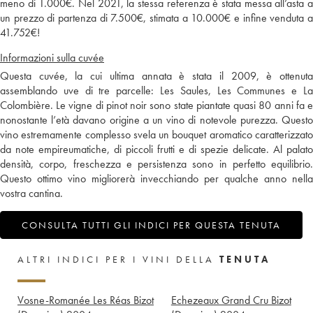
meno di 1.000€. Nel 2021, la stessa referenza è stata messa all’asta a
un prezzo di partenza di 7.500€, stimata a 10.000€ e infine venduta a
41.752€!
Informazioni sulla cuvée
Questa cuvée, la cui ultima annata è stata il 2009, è ottenuta
assemblando uve di tre parcelle: Les Saules, Les Communes e La
Colombière. Le vigne di pinot noir sono state piantate quasi 80 anni fa e
nonostante l’età davano origine a un vino di notevole purezza. Questo
vino estremamente complesso svela un bouquet aromatico caratterizzato
da note empireumatiche, di piccoli frutti e di spezie delicate. Al palato
densità, corpo, freschezza e persistenza sono in perfetto equilibrio.
Questo ottimo vino migliorerà invecchiando per qualche anno nella
vostra cantina.
CONSULTA TUTTI GLI INDICI PER QUESTA TENUTA
ALTRI INDICI PER I VINI DELLA
TENUTA
Vosne-Romanée Les Réas Bizot
Echezeaux Grand Cru Bizot