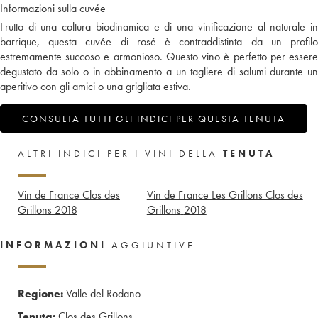
Informazioni sulla cuvée
Frutto di una coltura biodinamica e di una vinificazione al naturale in
barrique, questa cuvée di rosé è contraddistinta da un profilo
estremamente succoso e armonioso. Questo vino è perfetto per essere
degustato da solo o in abbinamento a un tagliere di salumi durante un
aperitivo con gli amici o una grigliata estiva.
CONSULTA TUTTI GLI INDICI PER QUESTA TENUTA
ALTRI INDICI PER I VINI DELLA
TENUTA
Vin de France Clos des
Vin de France Les Grillons Clos des
Grillons
2018
Grillons
2018
INFORMAZIONI
AGGIUNTIVE
Regione:
Valle del Rodano
Tenuta:
Clos des Grillons