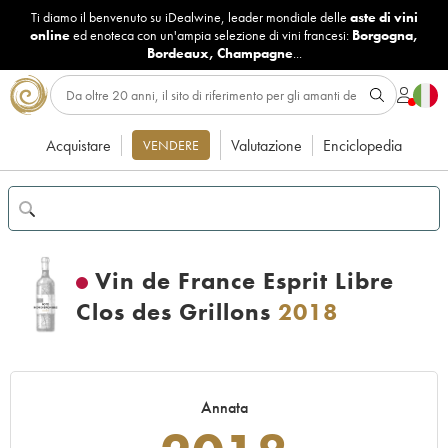
Ti diamo il benvenuto su iDealwine, leader mondiale delle
aste di vini
online
ed enoteca con un'ampia selezione di vini francesi:
Borgogna
,
Bordeaux
,
Champagne
...
Acquistare
Valutazione
Enciclopedia
VENDERE
Vin de France Esprit Libre
Clos des Grillons
2018
Annata