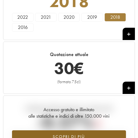
2018
2022
2021
2020
2019
2018
2016
Quotazione attuale
30
€
(formato 75cl)
+
Andamento della quotazione in tempo reale
Accesso gratuito e illimitato
-0.27%
alle statistiche e indici di oltre 150.000 vini
Tendenza al ribasso per il valore dell'annata 2018 nel 2026 rispetto
SCOPRI DI PIÙ