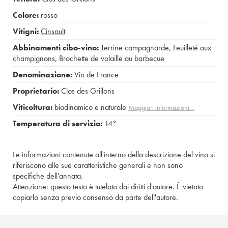
Colore:
rosso
Vitigni:
Cinsault
Abbinamenti cibo-vino:
Terrine campagnarde
,
Feuilleté aux
champignons
,
Brochette de volaille au barbecue
Denominazione:
Vin de France
Proprietario:
Clos des Grillons
Viticoltura:
biodinamico e naturale
Maggiori informazioni…
Temperatura di servizio:
14°
Le informazioni contenute all'interno della descrizione del vino si
riferiscono alle sue caratteristiche generali e non sono
specifiche dell'annata.
Attenzione: questo testo è tutelato dai diritti d'autore. È vietato
copiarlo senza previo consenso da parte dell'autore.