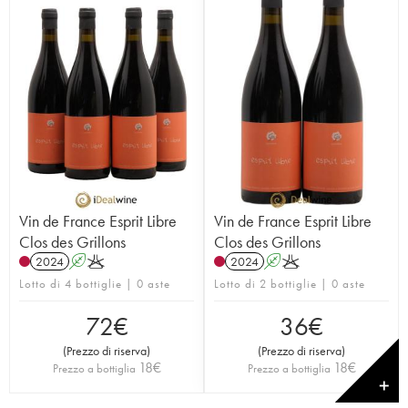
Vin de France Esprit Libre
Vin de France Esprit Libre
Clos des Grillons
Clos des Grillons
2024
A
K
2024
A
K
Lotto di 4 bottiglie | 0 aste
Lotto di 2 bottiglie | 0 aste
72
€
36
€
(
Prezzo di riserva
)
(
Prezzo di riserva
)
18
€
18
€
Prezzo a bottiglia
Prezzo a bottiglia
✕