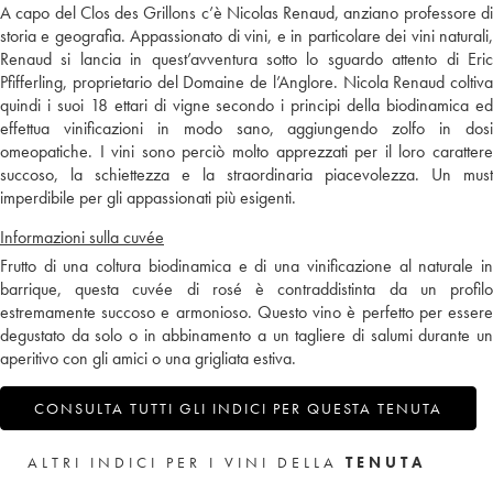
A capo del Clos des Grillons c’è Nicolas Renaud, anziano professore di
storia e geografia. Appassionato di vini, e in particolare dei vini naturali,
Renaud si lancia in quest’avventura sotto lo sguardo attento di Eric
Pfifferling, proprietario del Domaine de l’Anglore. Nicola Renaud coltiva
quindi i suoi 18 ettari di vigne secondo i principi della biodinamica ed
effettua vinificazioni in modo sano, aggiungendo zolfo in dosi
omeopatiche. I vini sono perciò molto apprezzati per il loro carattere
succoso, la schiettezza e la straordinaria piacevolezza. Un must
imperdibile per gli appassionati più esigenti.
Informazioni sulla cuvée
Frutto di una coltura biodinamica e di una vinificazione al naturale in
barrique, questa cuvée di rosé è contraddistinta da un profilo
estremamente succoso e armonioso. Questo vino è perfetto per essere
degustato da solo o in abbinamento a un tagliere di salumi durante un
aperitivo con gli amici o una grigliata estiva.
CONSULTA TUTTI GLI INDICI PER QUESTA TENUTA
ALTRI INDICI PER I VINI DELLA
TENUTA