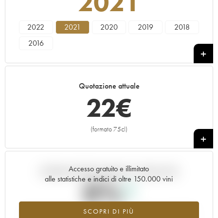
2021
2022
2021
2020
2019
2018
2016
Quotazione attuale
22
€
(formato 75cl)
+
Accesso gratuito e illimitato
Andamento della quotazione in tempo reale
alle statistiche e indici di oltre 150.000 vini
0%
SCOPRI DI PIÙ
Valore in aumento per l'annata 2021 nel 2026 rispetto al 2025