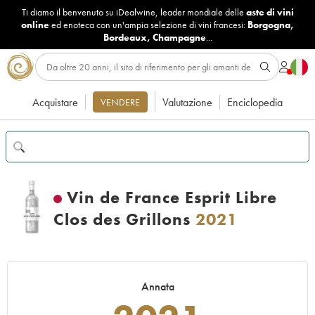
Ti diamo il benvenuto su iDealwine, leader mondiale delle
aste di vini
online
ed enoteca con un'ampia selezione di vini francesi:
Borgogna
,
Bordeaux
,
Champagne
...
Acquistare
Valutazione
Enciclopedia
VENDERE
Vin de France Esprit Libre
Clos des Grillons
2021
Annata