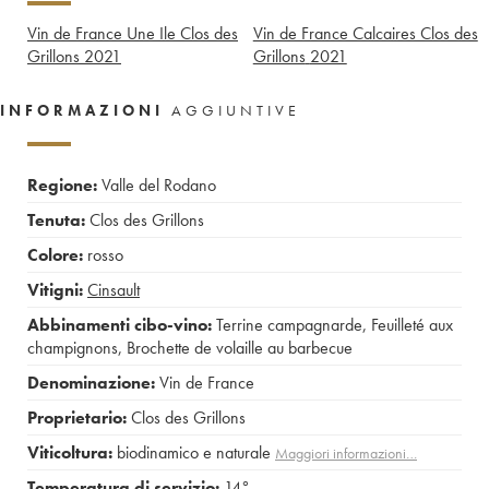
Vin de France Une Ile Clos des
Vin de France Calcaires Clos des
Grillons
2021
Grillons
2021
INFORMAZIONI
AGGIUNTIVE
Regione:
Valle del Rodano
Tenuta:
Clos des Grillons
Colore:
rosso
Vitigni:
Cinsault
Abbinamenti cibo-vino:
Terrine campagnarde
,
Feuilleté aux
champignons
,
Brochette de volaille au barbecue
Denominazione:
Vin de France
Proprietario:
Clos des Grillons
Viticoltura:
biodinamico e naturale
Maggiori informazioni…
Temperatura di servizio:
14°