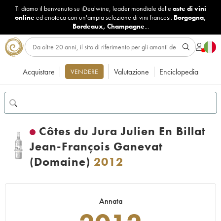
Ti diamo il benvenuto su iDealwine, leader mondiale delle
aste di vini
online
ed enoteca con un'ampia selezione di vini francesi:
Borgogna
,
Bordeaux
,
Champagne
...
Acquistare
Valutazione
Enciclopedia
VENDERE
Côtes du Jura Julien En Billat
Jean-François Ganevat
(Domaine)
2012
Annata