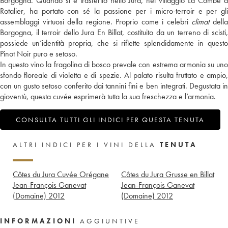
Borgogna. Quando si è trasferito nello Jura, nel villaggio La Combe à
Rotalier, ha portato con sé la passione per i micro-terroir e per gli
assemblaggi virtuosi della regione. Proprio come i celebri
climat
dell
Borgogna, il terroir dello Jura En Billat, costituito da un terreno di scisti,
possiede un’identità propria, che si riflette splendidamente in questo
Pinot Noir puro e setoso.
In questo vino la fragolina di bosco prevale con estrema armonia su uno
sfondo floreale di violetta e di spezie. Al palato risulta fruttato e ampio,
con un gusto setoso conferito dai tannini fini e ben integrati. Degustata in
gioventù, questa cuvée esprimerà tutta la sua freschezza e l’armonia.
CONSULTA TUTTI GLI INDICI PER QUESTA TENUTA
ALTRI INDICI PER I VINI DELLA
TENUTA
Côtes du Jura Cuvée Orégane
Côtes du Jura Grusse en Billat
Jean-François Ganevat
Jean-François Ganevat
(Domaine)
2012
(Domaine)
2012
INFORMAZIONI
AGGIUNTIVE