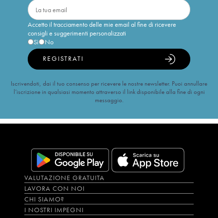
Accetto il tracciamento delle mie email al fine di ricevere
consigli e suggerimenti personalizzati
Sì
No
REGISTRATI
Iscrivendoti, dai il tuo consenso per ricevere le nostre newsletter. Puoi annullare
l’iscrizione in qualsiasi momento attraverso il link disponibile alla fine di ogni
messaggio.
VALUTAZIONE GRATUITA
LAVORA CON NOI
CHI SIAMO?
I NOSTRI IMPEGNI