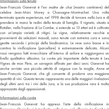
Informazioni sulla tenuta
Jean-François Ganevat è l’ex
maître de chai
(mastro cantiniere) de
celebre Jean-Marc Morey a Chassagne-Montrachet. Una volta
terminata questa esperienza, nel 1998 decide di tornare nello Jura e di
prendere in mano le redini della tenuta di famiglia. Il vigneto, situato a
Rotalier, nella frazione di La Combe, si estende su 13 ettari ed è coltivato
con un'ampia varietà di vitigni. Le vigne, relativamente vecchie e
provenienti da selezioni massali, sono tenute con estrema cura e sono
gestite secondo i principi della biodinamica. Le rese sono basse e in
cantina la vinificazione (parcellare) è estremamente delicata. Alcuni
rossi vengono fatti invecchiare all’interno di anfore e raggiungono un
livello qualitativo altissimo. La cuvée più importante della tenuta è Les
Vignes de mon Père, un savagnin affinato per dieci anni. Ganevat ha
anche avviato una piccola attività di
négoce
con la moglie, Anne e
Jean-François Ganevat, che gli consente di produrre una maggiore
quantità di vini. Questa tenuta rappresenta una delle maggiori rivelazioni
degli ultimi anni tra i vini dello Jura, e la sua produzione rara è molto
apprezzata dagli appassionati.
Informazioni sulla cuvée
Jean-François Ganevat ha appreso l’arte della vinificazione in