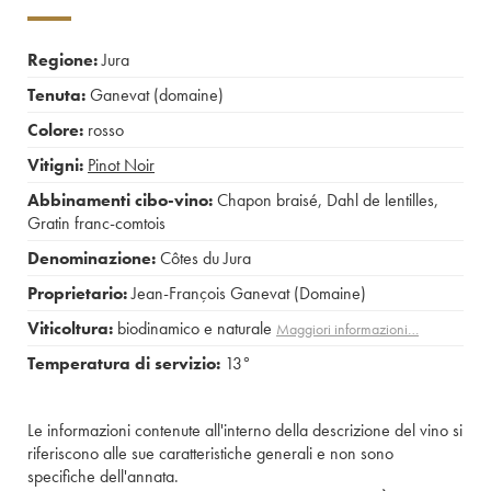
Regione:
Jura
Tenuta:
Ganevat (domaine)
Colore:
rosso
Vitigni:
Pinot Noir
Abbinamenti cibo-vino:
Chapon braisé
,
Dahl de lentilles
,
Gratin franc-comtois
Denominazione:
Côtes du Jura
Proprietario:
Jean-François Ganevat (Domaine)
Viticoltura:
biodinamico e naturale
Maggiori informazioni…
Temperatura di servizio:
13°
Le informazioni contenute all'interno della descrizione del vino si
riferiscono alle sue caratteristiche generali e non sono
specifiche dell'annata.