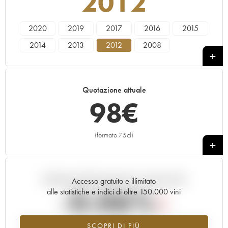
2012
2020
2019
2017
2016
2015
2014
2013
2012
2008
Quotazione attuale
98
€
(formato 75cl)
+
Andamento della quotazione in tempo reale
Accesso gratuito e illimitato
-0.06%
alle statistiche e indici di oltre 150.000 vini
Tendenza al ribasso per il valore dell'annata 2012 nel 2026 rispetto
SCOPRI DI PIÙ