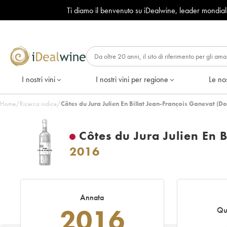
Ti diamo il benvenuto su iDealwine, leader mondia
I nostri vini
I nostri vini per regione
Le nos
Home
/
Ricerca indice
/
Côtes du Jura Julien En Billat Jean-François Ganevat (
Côtes du Jura Julien En 
2016
Annata
2016
Qu