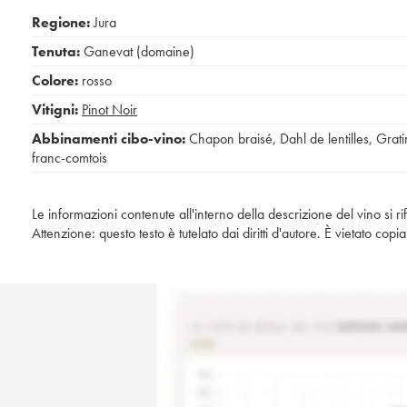
Regione:
Jura
Tenuta:
Ganevat (domaine)
Colore:
rosso
Vitigni:
Pinot Noir
Abbinamenti cibo-vino:
Chapon braisé
,
Dahl de lentilles
,
Grati
franc-comtois
Le informazioni contenute all'interno della descrizione del vino si r
Attenzione: questo testo è tutelato dai diritti d'autore. È vietato co