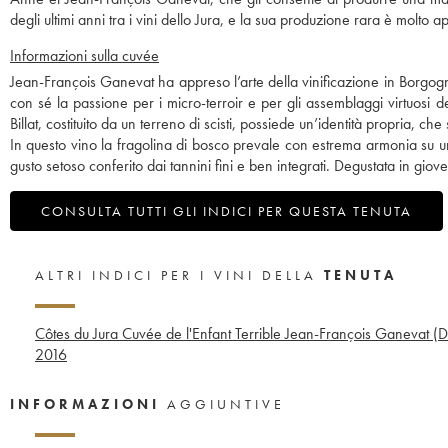
degli ultimi anni tra i vini dello Jura, e la sua produzione rara è molto 
Informazioni sulla cuvée
Jean-François Ganevat ha appreso l’arte della vinificazione in Borgogna
con sé la passione per i micro-terroir e per gli assemblaggi virtuosi 
Billat, costituito da un terreno di scisti, possiede un’identità propria, ch
In questo vino la fragolina di bosco prevale con estrema armonia su uno 
gusto setoso conferito dai tannini fini e ben integrati. Degustata in gio
CONSULTA TUTTI GLI INDICI PER QUESTA TENUTA
ALTRI INDICI PER I VINI DELLA
TENUTA
Côtes du Jura Cuvée de l'Enfant Terrible Jean-François Ganevat (
2016
INFORMAZIONI
AGGIUNTIVE