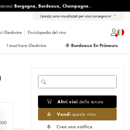
rancesi:
Borgogna
,
Bordeaux
,
Champagne
...
I prezzi sono visualizzati per una consegna in:
ici iDealwine
Enciclopedia del vino
I must-have iDealwine
🍇
Bordeaux En Primeurs
)
Altri vini
della tenuta
Vendi
questo vino
n
.000
Crea una notifica