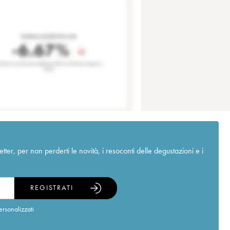
r, per non perderti le novità, i resoconti delle degustazioni e i
REGISTRATI
ersonalizzati