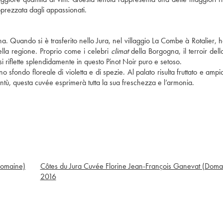
apprezzata dagli appassionati.
. Quando si è trasferito nello Jura, nel villaggio La Combe à Rotalier, h
della regione. Proprio come i celebri
climat
della Borgogna, il terroir dell
e si riflette splendidamente in questo Pinot Noir puro e setoso.
sfondo floreale di violetta e di spezie. Al palato risulta fruttato e ampi
ventù, questa cuvée esprimerà tutta la sua freschezza e l’armonia.
Domaine)
Côtes du Jura Cuvée Florine Jean-François Ganevat (Doma
2016