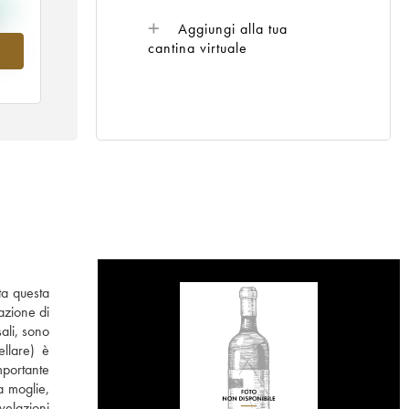
Aggiungi alla tua
cantina virtuale
nel
ta questa
razione di
ali, sono
ellare) è
mportante
 moglie,
velazioni