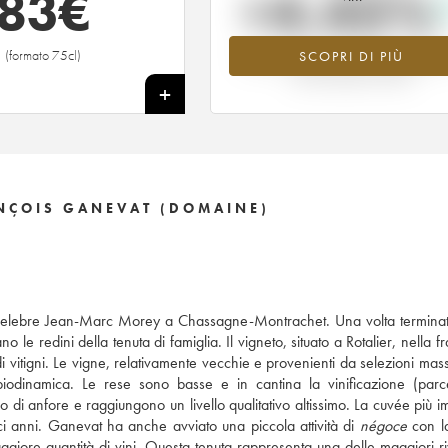
83
€
+4.45%
(formato 75cl)
SCOPRI DI PIÙ
Valore in aumento per l'annata 2016 
2026 rispetto al 2025
+
ANÇOIS GANEVAT (DOMAINE)
 celebre Jean-Marc Morey a Chassagne-Montrachet. Una volta termina
e redini della tenuta di famiglia. Il vigneto, situato a Rotalier, nella f
i vitigni. Le vigne, relativamente vecchie e provenienti da selezioni mass
iodinamica. Le rese sono basse e in cantina la vinificazione (parc
o di anfore e raggiungono un livello qualitativo altissimo. La cuvée più i
i anni. Ganevat ha anche avviato una piccola attività di
négoce
con la
iore quantità di vini. Questa tenuta rappresenta una delle maggiori ri