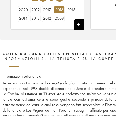
2020
2019
2017
2016
2015
2014
2013
2012
2008
CÔTES DU JURA JULIEN EN BILLAT JEAN-FR
INFORMAZIONI SULLA TENUTA E SULLA CUVÉE
Informazioni sulla tenuta
Jean-François Ganevat è l’ex
maître de chai
(mastro cantiniere) del
esperienza, nel 1998 decide di tornare nello Jura e di prendere in mano l
La Combe, si estende su 13 ettari ed è coltivato con un'ampia varietà d
tenute con estrema cura e sono gestite secondo i principi della b
estremamente delicata. Alcuni rossi vengono fatti invecchiare all’intern
della tenuta è Les Vignes de mon Père, un savagnin affinato per diec
Anne et Jean-François Ganevat, che gli consente di produrre una magg