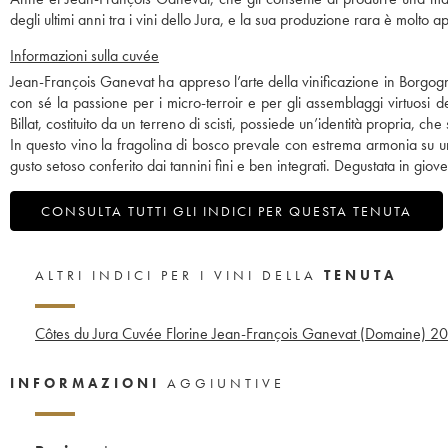
degli ultimi anni tra i vini dello Jura, e la sua produzione rara è molto 
Informazioni sulla cuvée
Jean-François Ganevat ha appreso l’arte della vinificazione in Borgogna
con sé la passione per i micro-terroir e per gli assemblaggi virtuosi 
Billat, costituito da un terreno di scisti, possiede un’identità propria, ch
In questo vino la fragolina di bosco prevale con estrema armonia su uno 
gusto setoso conferito dai tannini fini e ben integrati. Degustata in gio
CONSULTA TUTTI GLI INDICI PER QUESTA TENUTA
ALTRI INDICI PER I VINI DELLA
TENUTA
Côtes du Jura Cuvée Florine Jean-François Ganevat (Domaine)
20
INFORMAZIONI
AGGIUNTIVE