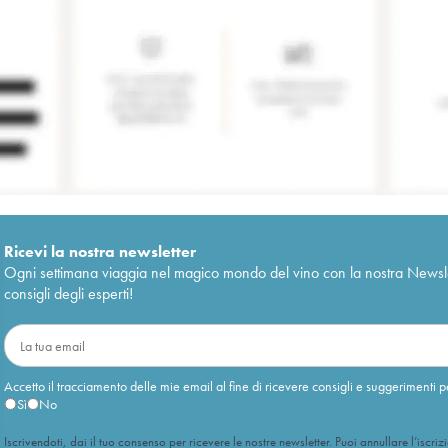
Ricevi la nostra newsletter
Ogni settimana viaggia nel magico mondo del vino con la nostra Newslette
consigli degli esperti!
Accetto il tracciamento delle mie email al fine di ricevere consigli e suggerimenti p
Sì
No
Iscrivendoti, dai il tuo consenso per ricevere le nostre newsletter. Puoi annullare l’iscriz