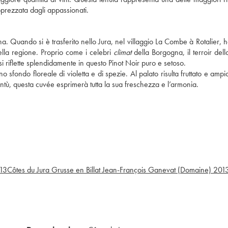
apprezzata dagli appassionati.
. Quando si è trasferito nello Jura, nel villaggio La Combe à Rotalier, h
della regione. Proprio come i celebri
climat
della Borgogna, il terroir dell
e si riflette splendidamente in questo Pinot Noir puro e setoso.
sfondo floreale di violetta e di spezie. Al palato risulta fruttato e ampi
ventù, questa cuvée esprimerà tutta la sua freschezza e l’armonia.
13
Côtes du Jura Grusse en Billat Jean-François Ganevat (Domaine)
201