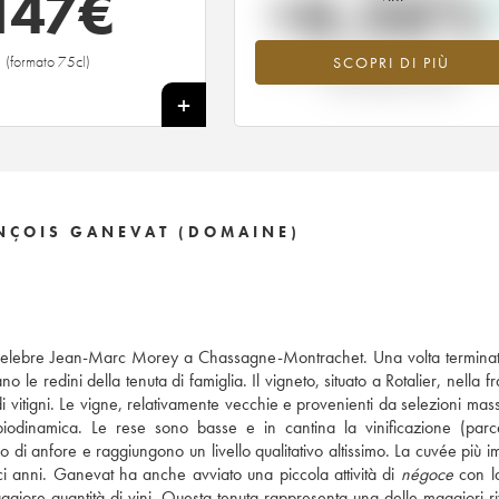
147
€
+6.56%
(formato 75cl)
SCOPRI DI PIÙ
Valore in aumento per l'annata 2013 
2026 rispetto al 2025
+
ANÇOIS GANEVAT (DOMAINE)
 celebre Jean-Marc Morey a Chassagne-Montrachet. Una volta termina
e redini della tenuta di famiglia. Il vigneto, situato a Rotalier, nella f
i vitigni. Le vigne, relativamente vecchie e provenienti da selezioni mass
iodinamica. Le rese sono basse e in cantina la vinificazione (parc
o di anfore e raggiungono un livello qualitativo altissimo. La cuvée più i
i anni. Ganevat ha anche avviato una piccola attività di
négoce
con la
iore quantità di vini. Questa tenuta rappresenta una delle maggiori ri