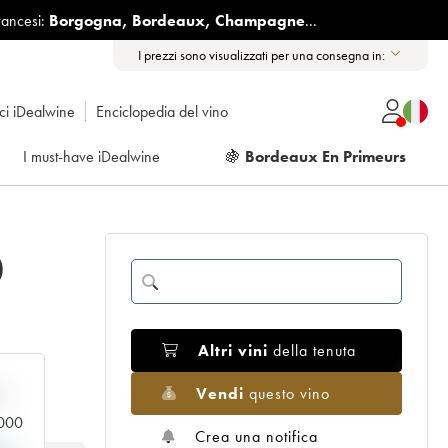
rancesi:
Borgogna
,
Bordeaux
,
Champagne
...
I prezzi sono visualizzati per una consegna in:
ici iDealwine
Enciclopedia del vino
I must-have iDealwine
🍇
Bordeaux En Primeurs
)
Altri vini
della tenuta
Vendi
questo vino
n
.000
Crea una notifica