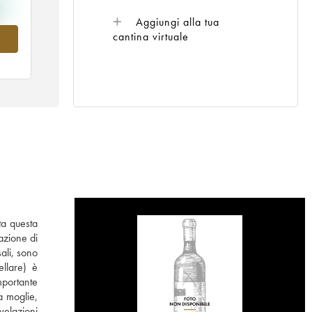
Aggiungi alla tua
cantina virtuale
nel
ta questa
razione di
ali, sono
ellare) è
mportante
 moglie,
velazioni