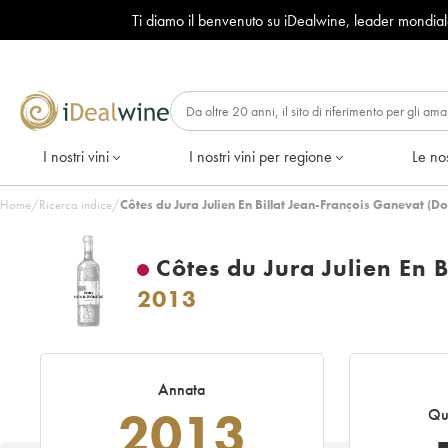
Ti diamo il benvenuto su iDealwine, leader mondia
I nostri vini
I nostri vini per regione
Le nos
Home
/
Ricerca indice
/
Côtes du Jura Julien En Billat Jean-François Ganevat (
Côtes du Jura Julien En 
2013
Annata
2013
Qu