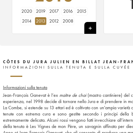
2020
2019
2017
2016
2015
2014
2013
2012
2008
CÔTES DU JURA JULIEN EN BILLAT JEAN-FR
INFORMAZIONI SULLA TENUTA E SULLA CUVÉE
Informazioni sulla tenuta
Jean-François Ganevat è l’ex
maître de chai
(mastro cantiniere) del
esperienza, nel 1998 decide di tornare nello Jura e di prendere in mano l
La Combe, si estende su 13 ettari ed è coltivato con un'ampia varietà d
tenute con estrema cura e sono gestite secondo i principi della b
estremamente delicata. Alcuni rossi vengono fatti invecchiare all’intern
della tenuta è Les Vignes de mon Père, un savagnin affinato per diec
Anne et Jean-François Ganevat, che gli consente di produrre una magg