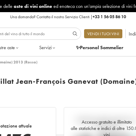
le delle
aste di vini online
ed enoteca con un'ampia selezione di vini f
Una domanda?
Contatta il nostro Servizio Clienti
|
+33 1 56 05 86 10
Ind
VENDI I TUOI VINI
tre aste
Servizi
✨Personal Sommelier
Domaine) 2013 (Rosso)
Billat Jean-François Ganevat (Domaine
Andamento della quotazione i
Accesso gratuito e illimitato
otazione attuale
tempo reale
alle statistiche e indici di oltre 150
vini