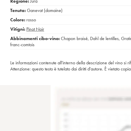
Regione:
Jura
Tenuta:
Ganevat (domaine)
Colore:
rosso
Vitigni:
Pinot Noir
Abbinamenti cibo-vino:
Chapon braisé
,
Dahl de lentilles
,
Grati
franc-comtois
Le informazioni contenute all'interno della descrizione del vino si r
Attenzione: questo testo è tutelato dai diritti d'autore. È vietato co