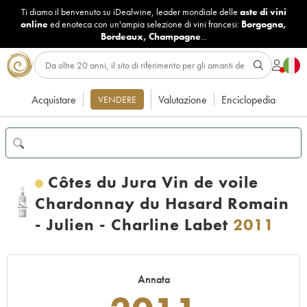
Ti diamo il benvenuto su iDealwine, leader mondiale delle
aste di vini
online
ed enoteca con un'ampia selezione di vini francesi:
Borgogna
,
Bordeaux
,
Champagne
...
Acquistare
Valutazione
Enciclopedia
VENDERE
Côtes du Jura Vin de voile
Chardonnay du Hasard Romain
- Julien - Charline Labet
2011
Annata