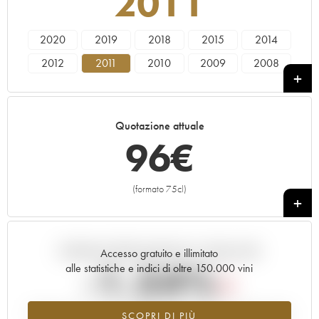
2011
2020
2019
2018
2015
2014
2012
2011
2010
2009
2008
2007
2005
Quotazione attuale
96
€
(formato 75cl)
+
Andamento della quotazione in tempo reale
Accesso gratuito e illimitato
-1.54%
alle statistiche e indici di oltre 150.000 vini
Tendenza al ribasso per il valore dell'annata 2011 nel 2026 rispetto
SCOPRI DI PIÙ