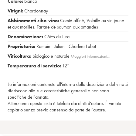
Colore:
bianco
Vitigni:
Chardonnay
Abbinamenti cibo-vino:
Comté affiné
,
Volaille au vin jaune
et aux morilles
,
Tartare de saumon aux amandes
Denominazione:
Côtes du Jura
Proprietario:
Romain - Julien - Charline Labet
Viticoltura:
biologico e naturale
Maggiori informazioni…
Temperatura di servizio:
12°
Le informazioni contenute all'interno della descrizione del vino si
riferiscono alle sue caratteristiche generali e non sono
specifiche dell'annata.
Attenzione: questo testo è tutelato dai diritti d'autore. È vietato
copiarlo senza previo consenso da parte dell'autore.