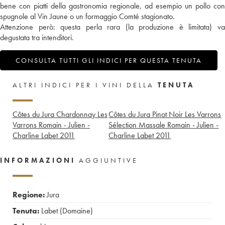
bene con piatti della gastronomia regionale, ad esempio un pollo con
spugnole al Vin Jaune o un formaggio Comté stagionato.
Attenzione però: questa perla rara (la produzione è limitata) va
degustata tra intenditori.
CONSULTA TUTTI GLI INDICI PER QUESTA TENUTA
ALTRI INDICI PER I VINI DELLA
TENUTA
Côtes du Jura Chardonnay Les
Côtes du Jura Pinot Noir Les Varrons
Varrons Romain - Julien -
Sélection Massale Romain - Julien -
Charline Labet
2011
Charline Labet
2011
INFORMAZIONI
AGGIUNTIVE
Regione:
Jura
Tenuta:
Labet (Domaine)