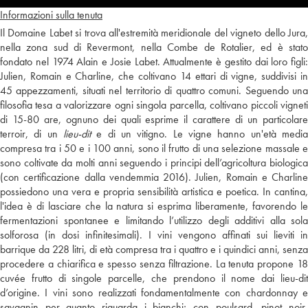
Informazioni sulla tenuta
Il Domaine Labet si trova all'estremità meridionale del vigneto dello Jura,
nella zona sud di Revermont, nella Combe de Rotalier, ed è stato
fondato nel 1974 Alain e Josie Labet. Attualmente è gestito dai loro figli:
Julien, Romain e Charline, che coltivano 14 ettari di vigne, suddivisi in
45 appezzamenti, situati nel territorio di quattro comuni. Seguendo una
filosofia tesa a valorizzare ogni singola parcella, coltivano piccoli vigneti
di 15-80 are, ognuno dei quali esprime il carattere di un particolare
terroir, di un
lieu-dit
e di un vitigno. Le vigne hanno un'età media
compresa tra i 50 e i 100 anni, sono il frutto di una selezione massale e
sono coltivate da molti anni seguendo i principi dell’agricoltura biologica
(con certificazione dalla vendemmia 2016). Julien, Romain e Charline
possiedono una vera e propria sensibilità artistica e poetica. In cantina,
l'idea è di lasciare che la natura si esprima liberamente, favorendo le
fermentazioni spontanee e limitando l’utilizzo degli additivi alla sola
solforosa (in dosi infinitesimali). I vini vengono affinati sui lieviti in
barrique da 228 litri, di età compresa tra i quattro e i quindici anni, senza
procedere a chiarifica e spesso senza filtrazione. La tenuta propone 18
cuvée frutto di singole parcelle, che prendono il nome dai lieu-dit
d’origine. I vini sono realizzati fondamentalmente con chardonnay e
savagnin per quanto riguarda i bianchi; con poulsard, pinot noir,