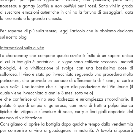
trousseau e gamay (
ouillés
e
non ouillés
) per i rossi. Sono vini in grado
di suscitare emozioni autentiche in chi ha la fortuna di assaggiarli, data
la loro rarità e la grande richiesta.
Per saperne di più sulla tenuta, leggi l'articolo che le abbiamo dedicato
sul nostro blog.
Informazioni sulla cuvée
Lo chardonnay che compone questa cuvée è frutto di un sapere antico
di cui la famiglia è portatrice. Le vigne sono coltivate secondo i metodi
biologici, è la vinificazione si svolge con una bassissima dose di
solforosa. Il vino è stato poi invecchiato seguendo una procedura molto
particolare, che prevede un periodo di affinamento di 4 anni, di cui tre
sous volie
. Una tecnica che si ispira alla produzione del Vin Jaune (il
quale viene invecchiato 6 anni e 3 mesi sotto velo)
e che conferisce al vino una ricchezza e un’ampiezza straordinarie. Il
palato è quindi ampio e generoso, con note di frutti a polpa bianca
tipiche del vitigno e sfumature di noce, curry e fiori gialli apportate dal
metodo di vinificazione.
Consigliamo di aprire la bottiglia dopo qualche tempo dalla vendemmia
per consentire al vino di guadagnare in maturità. A tavola si sposerà