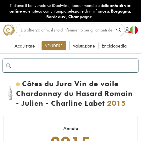
Ti diamo il benvenuto su iDealwine, leader mondiale delle
aste di vini
online
ed enoteca con un'ampia selezione di vini francesi:
Borgogna
,
Bordeaux
,
Champagne
...
Acquistare
Valutazione
Enciclopedia
VENDERE
Côtes du Jura Vin de voile
Chardonnay du Hasard Romain
- Julien - Charline Labet
2015
Annata