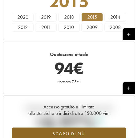
2015
2020
2019
2018
2015
2014
2012
2011
2010
2009
2008
2007
2005
Quotazione attuale
94
€
(formato 75cl)
+
Accesso gratuito e illimitato
Andamento della quotazione in tempo reale
alle statistiche e indici di oltre 150.000 vini
+6.97%
SCOPRI DI PIÙ
Valore in aumento per l'annata 2015 nel 2026 rispetto al 2025