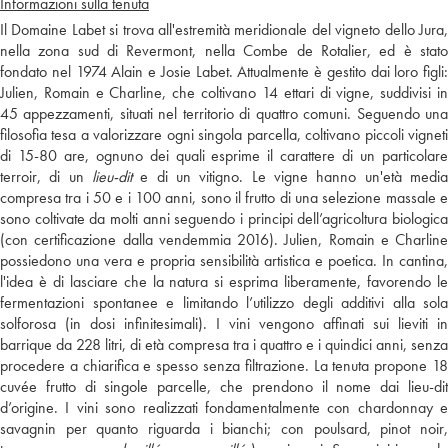
Informazioni sulla tenuta
Il Domaine Labet si trova all'estremità meridionale del vigneto dello Jura,
nella zona sud di Revermont, nella Combe de Rotalier, ed è stato
fondato nel 1974 Alain e Josie Labet. Attualmente è gestito dai loro figli:
Julien, Romain e Charline, che coltivano 14 ettari di vigne, suddivisi in
45 appezzamenti, situati nel territorio di quattro comuni. Seguendo una
filosofia tesa a valorizzare ogni singola parcella, coltivano piccoli vigneti
di 15-80 are, ognuno dei quali esprime il carattere di un particolare
terroir, di un
lieu-dit
e di un vitigno. Le vigne hanno un'età media
compresa tra i 50 e i 100 anni, sono il frutto di una selezione massale e
sono coltivate da molti anni seguendo i principi dell’agricoltura biologica
(con certificazione dalla vendemmia 2016). Julien, Romain e Charline
possiedono una vera e propria sensibilità artistica e poetica. In cantina,
l'idea è di lasciare che la natura si esprima liberamente, favorendo le
fermentazioni spontanee e limitando l’utilizzo degli additivi alla sola
solforosa (in dosi infinitesimali). I vini vengono affinati sui lieviti in
barrique da 228 litri, di età compresa tra i quattro e i quindici anni, senza
procedere a chiarifica e spesso senza filtrazione. La tenuta propone 18
cuvée frutto di singole parcelle, che prendono il nome dai lieu-dit
d’origine. I vini sono realizzati fondamentalmente con chardonnay e
savagnin per quanto riguarda i bianchi; con poulsard, pinot noir,