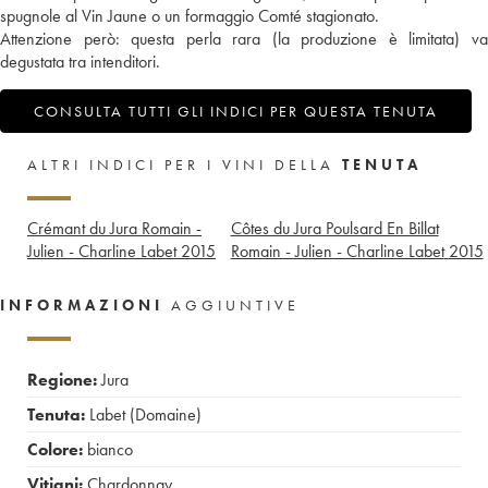
spugnole al Vin Jaune o un formaggio Comté stagionato.
Attenzione però: questa perla rara (la produzione è limitata) va
degustata tra intenditori.
CONSULTA TUTTI GLI INDICI PER QUESTA TENUTA
ALTRI INDICI PER I VINI DELLA
TENUTA
Crémant du Jura Romain -
Côtes du Jura Poulsard En Billat
Julien - Charline Labet
2015
Romain - Julien - Charline Labet
2015
INFORMAZIONI
AGGIUNTIVE
Regione:
Jura
Tenuta:
Labet (Domaine)
Colore:
bianco
Vitigni:
Chardonnay