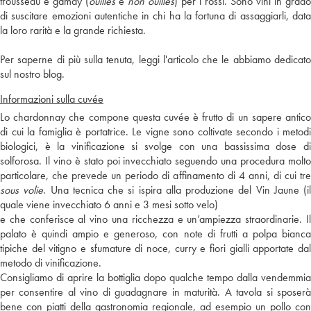
trousseau e gamay (
ouillés
e
non ouillés
) per i rossi. Sono vini in grado
di suscitare emozioni autentiche in chi ha la fortuna di assaggiarli, data
la loro rarità e la grande richiesta.
Per saperne di più sulla tenuta, leggi l'articolo che le abbiamo dedicato
sul nostro blog.
Informazioni sulla cuvée
Lo chardonnay che compone questa cuvée è frutto di un sapere antico
di cui la famiglia è portatrice. Le vigne sono coltivate secondo i metodi
biologici, è la vinificazione si svolge con una bassissima dose di
solforosa. Il vino è stato poi invecchiato seguendo una procedura molto
particolare, che prevede un periodo di affinamento di 4 anni, di cui tre
sous volie
. Una tecnica che si ispira alla produzione del Vin Jaune (il
quale viene invecchiato 6 anni e 3 mesi sotto velo)
e che conferisce al vino una ricchezza e un’ampiezza straordinarie. Il
palato è quindi ampio e generoso, con note di frutti a polpa bianca
tipiche del vitigno e sfumature di noce, curry e fiori gialli apportate dal
metodo di vinificazione.
Consigliamo di aprire la bottiglia dopo qualche tempo dalla vendemmia
per consentire al vino di guadagnare in maturità. A tavola si sposerà
bene con piatti della gastronomia regionale, ad esempio un pollo con