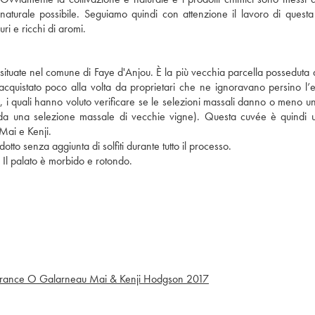
 naturale possibile. Seguiamo quindi con attenzione il lavoro di quest
i e ricchi di aromi.
situate nel comune di Faye d'Anjou. È la più vecchia parcella posseduta
cquistato poco alla volta da proprietari che ne ignoravano persino l’e
, i quali hanno voluto verificare se le selezioni massali danno o meno un
atti da una selezione massale di vecchie vigne). Questa cuvée è quindi 
 Mai e Kenji.
tto senza aggiunta di solfiti durante tutto il processo.
ra. Il palato è morbido e rotondo.
France O Galarneau Mai & Kenji Hodgson
2017