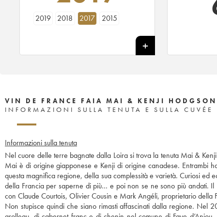
2019
2018
2017
2015
VIN DE FRANCE FAIA MAI & KENJI HODGSON
INFORMAZIONI SULLA TENUTA E SULLA CUVÉE
Informazioni sulla tenuta
Nel cuore delle terre bagnate dalla Loira si trova la tenuta Mai & Kenji
Mai è di origine giapponese e Kenji di origine canadese. Entrambi ha
questa magnifica regione, della sua complessità e varietà. Curiosi ed eclet
della Francia per saperne di più… e poi non se ne sono più andati. Il me
con Claude Courtois, Olivier Cousin e Mark Angéli, proprietario della 
Non stupisce quindi che siano rimasti affascinati dalla regione. Nel 
grolleau, di cabernet franc e di chenin nel comune di Faye-d’Anjou. 