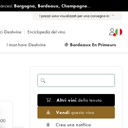
rancesi:
Borgogna
,
Bordeaux
,
Champagne
...
I prezzi sono visualizzati per una consegna in:
ici iDealwine
Enciclopedia del vino
I must-have iDealwine
🍇
Bordeaux En Primeurs
Altri vini
della tenuta
Vendi
questo vino
n
.000
Crea una notifica