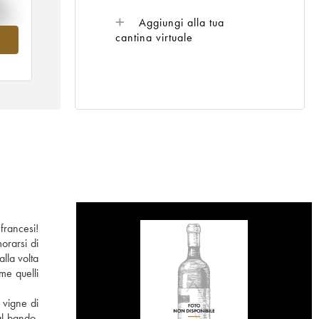
%
Aggiungi alla tua
cantina virtuale
el
francesi!
orarsi di
alla volta
me quelli
 vigne di
al bando.