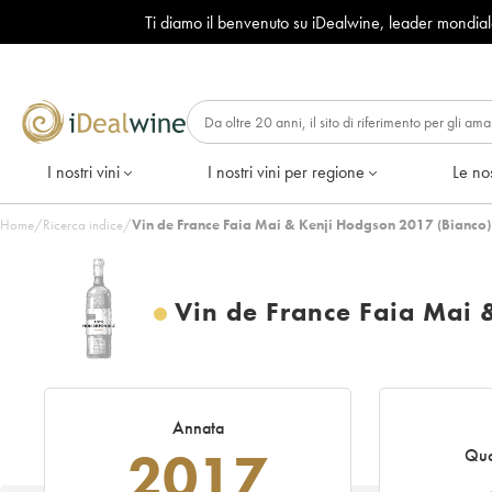
Ti diamo il benvenuto su iDealwine, leader mondia
I nostri vini
I nostri vini per regione
Le nos
Home
/
Ricerca indice
/
Vin de France Faia Mai & Kenji Hodgson 2017 (Bianco)
Vin de France Faia Mai 
Annata
2017
Quo