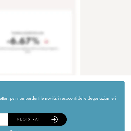
r, per non perderti le novità, i resoconti delle degustazioni e i
REGISTRATI