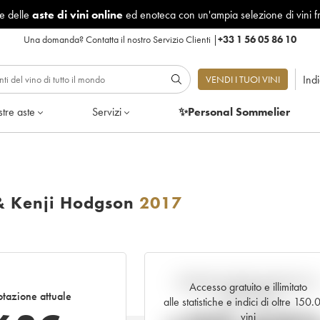
le delle
aste di vini online
ed enoteca con un'ampia selezione di vini f
Una domanda?
Contatta il nostro Servizio Clienti
|
+33 1 56 05 86 10
Ind
VENDI I TUOI VINI
tre aste
Servizi
✨Personal Sommelier
& Kenji Hodgson
2017
Andamento della quotazione i
Accesso gratuito e illimitato
tazione attuale
tempo reale
alle statistiche e indici di oltre 150
vini