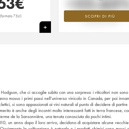
63
€
+22.63
(formato 75cl)
SCOPRI DI PIÙ
Valore in aumento per l'annata 2017 n
2026 rispetto al 2025
+
 Hodgson, che ci accoglie subito con una sorpresa: i viticoltori non sono 
nno mosso i primi passi nell’universo vinicolo in Canada, per poi innam
tici, si sono appassionati ai vini naturali al punto di decidere di partire 
rito è anche degli incontri molto interessanti fatti in terra francese, co
Ferme de la Sansonnière, una tenuta conosciuta da pochi intimi.
2010, un anno dopo il loro arrivo, decidono di acquistare alcune vecchie
Ovviamente la coltivazione è naturale e i prodotti chimici sono messi 