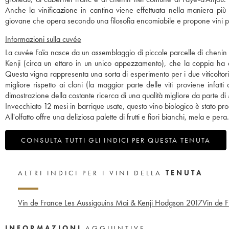
Anche la vinificazione in cantina viene effettuata nella maniera più
giovane che opera secondo una filosofia encomiabile e propone vini pur
Informazioni sulla cuvée
La cuvée Faïa nasce da un assemblaggio di piccole parcelle di chenin 
Kenji (circa un ettaro in un unico appezzamento), che la coppia ha a
Questa vigna rappresenta una sorta di esperimento per i due viticoltori
migliore rispetto ai cloni (la maggior parte delle viti proviene inf
dimostrazione della costante ricerca di una qualità migliore da parte di
Invecchiato 12 mesi in barrique usate, questo vino biologico è stato prodo
All'olfatto offre una deliziosa palette di frutti e fiori bianchi, mela e pe
CONSULTA TUTTI GLI INDICI PER QUESTA TENUTA
ALTRI INDICI PER I VINI DELLA
TENUTA
Vin de France Les Aussigouins Mai & Kenji Hodgson
2017
Vin de 
INFORMAZIONI
AGGIUNTIVE