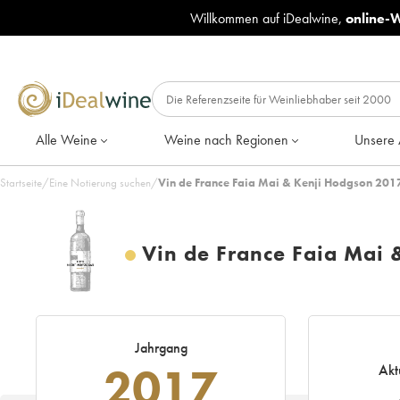
Willkommen auf iDealwine,
online-
Alle Weine
Weine nach Regionen
Unsere 
Startseite
/
Eine Notierung suchen
/
Vin de France Faia Mai & Kenji Hodgson 201
Vin de France Faia Mai 
Jahrgang
2017
Akt