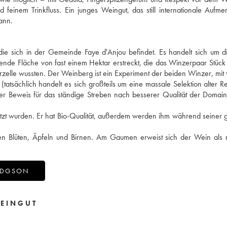
feinem Trinkfluss. Ein junges Weingut, das still internationale Aufme
ann.
die sich in der Gemeinde Faye d'Anjou befindet. Es handelt sich um di
de Fläche von fast einem Hektar erstreckt, die das Winzerpaar Stück 
 Parzelle wussten. Der Weinberg ist ein Experiment der beiden Winzer, mi
tatsächlich handelt es sich großteils um eine massale Selektion alter R
öner Beweis für das ständige Streben nach besserer Qualität der Doma
utzt wurden. Er hat Bio-Qualität, außerdem werden ihm während seiner
en Blüten, Äpfeln und Birnen. Am Gaumen erweist sich der Wein als 
HODGSON
EINGUT