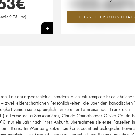
63
€
+22.63
röße 0,75 Liter)
PREISNOTIERUNGSDETAIL
Preisanstiegs des Jahrgangs 2017 im Ja
2026 im Vergleich zum Jahr 2025
+
nderen Entstehungsgeschichte, sondern auch mit kompromisslos ehrlich
 – zwei leidenschaftlichen Persönlichkeiten, die über den kanadische
digkeit kamen sie ursprünglich nur zu einer Lernreise nach Frankreich –
 (La Ferme de la Sansonnière), Claude Courtois oder Olivier Cousin b
2010, nur ein Jahr nach ihrer Ankunft, übernahmen sie erste Parzellen i
henin Blanc. Im Weinberg setzen sie konsequent auf biologische Bewirt
ich wie möglich – mit Geduld, Fingerspitzengefühl und Respekt vor dem 