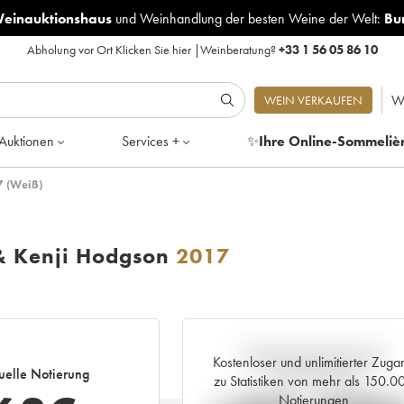
Weinauktionshaus
und
Weinhandlung der besten Weine der Welt:
Bu
Abholung vor Ort
Klicken Sie hier
|
Weinberatung?
+33 1 56 05 86 10
W
WEIN VERKAUFEN
Auktionen
Services +
✨
Ihre Online-Sommeliè
7 (Weiß)
& Kenji Hodgson
2017
Aktuelle Entwicklung der
Kostenloser und unlimitierter Zuga
uelle Notierung
Preisnotierung
zu Statistiken von mehr als 150.0
Notierungen