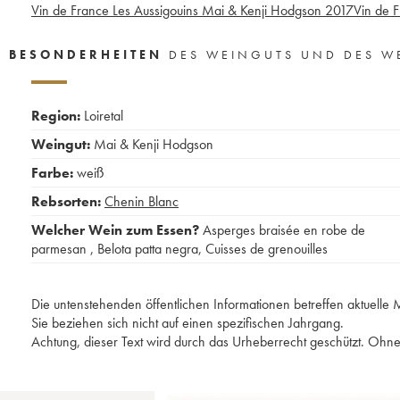
Vin de France Les Aussigouins Mai & Kenji Hodgson
2017
Vin de 
BESONDERHEITEN
DES WEINGUTS UND DES W
Region:
Loiretal
Weingut:
Mai & Kenji Hodgson
Farbe:
weiß
Rebsorten:
Chenin Blanc
Welcher Wein zum Essen?
Asperges braisée en robe de
parmesan
,
Belota patta negra
,
Cuisses de grenouilles
Die untenstehenden öffentlichen Informationen betreffen aktuell
Sie beziehen sich nicht auf einen spezifischen Jahrgang.
Achtung, dieser Text wird durch das Urheberrecht geschützt. Ohne 