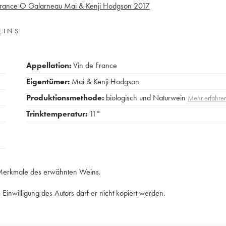
France O Galarneau Mai & Kenji Hodgson
2017
EINS
Appellation:
Vin de France
Eigentümer:
Mai & Kenji Hodgson
Produktionsmethode:
biologisch und Naturwein
Mehr erfahre
Trinktemperatur:
11°
e Merkmale des erwähnten Weins.
Einwilligung des Autors darf er nicht kopiert werden.