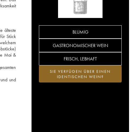
rksamkeit
e älteste
BLUMIG
für Stück
t welchem
GASTRONOMISCHER WEIN
ebstöcke)
ine Mai &
FRISCH, LEBHAFT
 gesamten
SIE VERFÜGEN ÜBER EINEN
IDENTISCHEN WEIN?
rund und