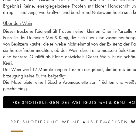
Ergebnis? Reine, energiegeladene Tropfen mit klarer Handschrift und 
erregt – und zeigt, wie kraftvoll und berührend Naturwein heute sein k
Über den Wein
Dieser trockene Faïa enthält Trauben einer kleinen Chenin-Parzelle, 
Parzelle der Domaine Mai & Kenji, die sich über eine zusammenhängen
von Besitzern kaufte, die teilweise nicht einmal von der Existenz der
sie herausfinden möchten, ob der Wein durch eine massale Selektion (
eine bessere Qualität als Klone entwickelt. Dieser Wein ist ein sch
Kenji.
Der Wein wird 12 Monate lang in Fässern ausgebaut, die bereits ben
Erzeugung keine Sulfite beigefügt.
Die Nase bietet eine hübsche Aromapalette von Früchten und weiß
geschmeidig.
PREISNOTIERUNGEN DES WEINGUTS MAI & KENJI 
PREISNOTIERUNG WEINE AUS DEMSELBEN
W