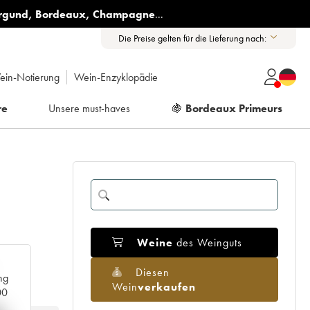
rgund
,
Bordeaux
,
Champagne
...
Die Preise gelten für die Lieferung nach:
ein-Notierung
Wein-Enzyklopädie
re
Unsere must-haves
🍇
Bordeaux Primeurs
Weine
des Weinguts
Diesen
ng
Wein
verkaufen
00