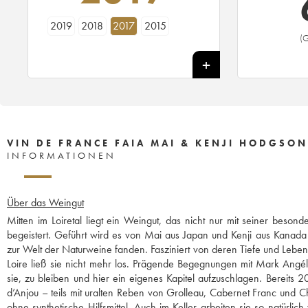
2019
2018
2017
2015
(G
VIN DE FRANCE FAIA MAI & KENJI HODGSON
INFORMATIONEN
Über das Weingut
Mitten im Loiretal liegt ein Weingut, das nicht nur mit seiner beso
begeistert. Geführt wird es von Mai aus Japan und Kenji aus Kanada
zur Welt der Naturweine fanden. Fasziniert von deren Tiefe und Leben
Loire ließ sie nicht mehr los. Prägende Begegnungen mit Mark Angéli
sie, zu bleiben und hier ein eigenes Kapitel aufzuschlagen. Bereits 
d’Anjou – teils mit uralten Reben von Grolleau, Cabernet Franc und C
ohne synthetische Hilfsmittel. Auch im Keller arbeiten sie so natürl