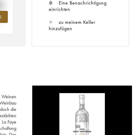
%
Eine Benachrichtigung
einrichten
S
hr
zu meinem Keller
hinzufügen
en Weinen
n Weinbau
 doch die
estärkten
n La Faye
schaftung
Wein. Das