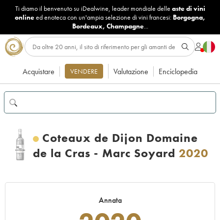
Ti diamo il benvenuto su iDealwine, leader mondiale delle
aste di vini
online
ed enoteca con un'ampia selezione di vini francesi:
Borgogna
,
Bordeaux
,
Champagne
...
Acquistare
Valutazione
Enciclopedia
VENDERE
Coteaux de Dijon Domaine
de la Cras - Marc Soyard
2020
Annata