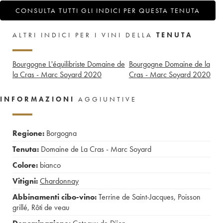
CONSULTA TUTTI GLI INDICI PER QUESTA TENUTA
ALTRI INDICI PER I VINI DELLA
TENUTA
Bourgogne L'équilibriste Domaine de
Bourgogne Domaine de la
la Cras - Marc Soyard
2020
Cras - Marc Soyard
2020
INFORMAZIONI
AGGIUNTIVE
Regione:
Borgogna
Tenuta:
Domaine de La Cras - Marc Soyard
Colore:
bianco
Vitigni:
Chardonnay
Abbinamenti cibo-vino:
Terrine de Saint-Jacques
,
Poisson
grillé
,
Rôti de veau