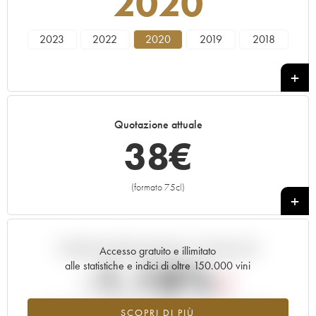
2020
2023
2022
2020
2019
2018
Quotazione attuale
38
€
(formato 75cl)
+
Andamento della quotazione in tempo reale
Accesso gratuito e illimitato
-1.18%
alle statistiche e indici di oltre 150.000 vini
Tendenza al ribasso per il valore dell'annata 2020 nel 2026
SCOPRI DI PIÙ