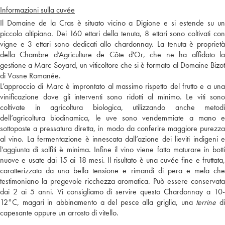
Informazioni sulla cuvée
Il Domaine de la Cras è situato vicino a Digione e si estende su un
piccolo altipiano. Dei 160 ettari della tenuta, 8 ettari sono coltivati con
vigne e 3 ettari sono dedicati allo chardonnay. La tenuta è proprietà
della Chambre d’Agriculture de Côte d'Or, che ne ha affidato la
gestione a Marc Soyard, un viticoltore che si è formato al Domaine Bizot
di Vosne Romanée.
L’approccio di Marc è improntato al massimo rispetto del frutto e a una
vinificazione dove gli interventi sono ridotti al minimo. Le viti sono
coltivate in agricoltura biologica, utilizzando anche metodi
dell’agricoltura biodinamica, le uve sono vendemmiate a mano e
sottoposte a pressatura diretta, in modo da conferire maggiore purezza
al vino. La fermentazione è innescata dall’azione dei lieviti indigeni e
l’aggiunta di solfiti è minima. Infine il vino viene fatto maturare in botti
nuove e usate dai 15 ai 18 mesi. Il risultato è una cuvée fine e fruttata,
caratterizzata da una bella tensione e rimandi di pera e mela che
testimoniano la pregevole ricchezza aromatica. Può essere conservata
dai 2 ai 5 anni. Vi consigliamo di servire questo Chardonnay a 10-
12°C, magari in abbinamento a del pesce alla griglia, una
terrine
d
capesante oppure un arrosto di vitello.