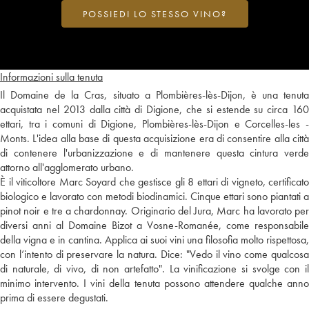
POSSIEDI LO STESSO VINO?
Informazioni sulla tenuta
Il Domaine de la Cras, situato a Plombières-lès-Dijon, è una tenuta
acquistata nel 2013 dalla città di Digione, che si estende su circa 160
ettari, tra i comuni di Digione, Plombières-lès-Dijon e Corcelles-les -
Monts. L'idea alla base di questa acquisizione era di consentire alla città
di contenere l'urbanizzazione e di mantenere questa cintura verde
attorno all'agglomerato urbano.
È il viticoltore Marc Soyard che gestisce gli 8 ettari di vigneto, certificato
biologico e lavorato con metodi biodinamici. Cinque ettari sono piantati a
pinot noir e tre a chardonnay. Originario del Jura, Marc ha lavorato per
diversi anni al Domaine Bizot a Vosne-Romanée, come responsabile
della vigna e in cantina. Applica ai suoi vini una filosofia molto rispettosa,
con l’intento di preservare la natura. Dice: "Vedo il vino come qualcosa
di naturale, di vivo, di non artefatto". La vinificazione si svolge con il
minimo intervento. I vini della tenuta possono attendere qualche anno
prima di essere degustati.