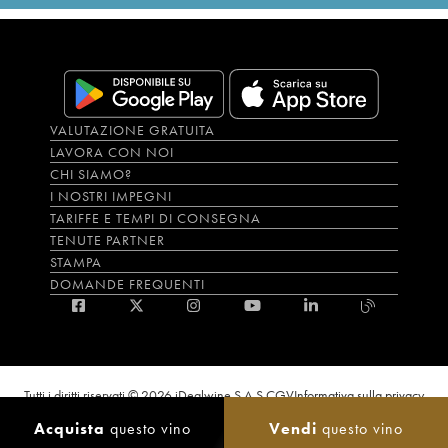
VALUTAZIONE GRATUITA
LAVORA CON NOI
CHI SIAMO?
I NOSTRI IMPEGNI
TARIFFE E TEMPI DI CONSEGNA
TENUTE PARTNER
STAMPA
DOMANDE FREQUENTI
Tutti i diritti riservati © 2026 iDealwine S.A.S.
CGV
Informativa sulla privacy
Bevi con moderazione, l’abuso di alcol è dannoso per la salute. L'utilizzo del
Acquista
questo vino
Vendi
questo vino
sito e dei servizi annessi è riservato solo agli utenti maggiorenni.