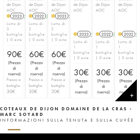
de Dijon
de Dijon
de Dijon
de Dijon
de Dijon
de Dijon
AOC
AOC
AOC
AOC
AOC
AOC
2023
A
K
2022
A
K
2023
A
K
Lotto di
Lotto di
Lotto di
3
2
2
2023
A
K
2022
A
K
2022
bottiglie
bottiglie
bottiglie
| 0 aste
| 0 aste
| 0 aste
Lotto di
Lotto di
Lotto di
1
1
1
90
€
60
€
60
€
bottiglia
bottiglia
bottiglia
| 0 aste
| 0 aste
| 0 aste
(
Prezzo
(
Prezzo
(
Prezzo
di
di
di
30
€
30
€
30
€
riserva
)
riserva
)
riserva
)
Prezzo a
Prezzo a
Prezzo a
(
Prezzo
(
Prezzo
(
Prezzo
bottiglia
bottiglia
bottiglia
di
di
di
30
€
30
€
30
€
riserva
)
riserva
)
riserva
)
✕
COTEAUX DE DIJON DOMAINE DE LA CRAS -
MARC SOYARD
INFORMAZIONI SULLA TENUTA E SULLA CUVÉE