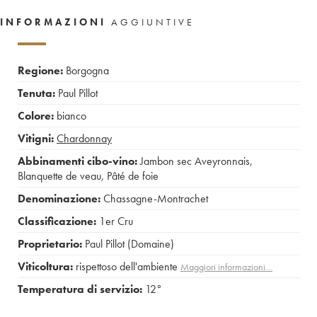
INFORMAZIONI
AGGIUNTIVE
Regione:
Borgogna
Tenuta:
Paul Pillot
Colore:
bianco
Vitigni:
Chardonnay
Abbinamenti cibo-vino:
Jambon sec Aveyronnais
,
Blanquette de veau
,
Pâté de foie
Denominazione:
Chassagne-Montrachet
Classificazione:
1er Cru
Proprietario:
Paul Pillot (Domaine)
Viticoltura:
rispettoso dell'ambiente
Maggiori informazioni…
Temperatura di servizio:
12°