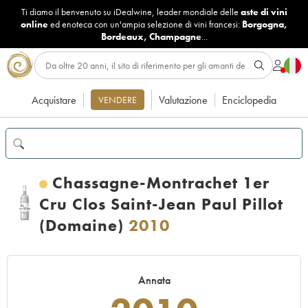
Ti diamo il benvenuto su iDealwine, leader mondiale delle
aste di vini
online
ed enoteca con un'ampia selezione di vini francesi:
Borgogna
,
Bordeaux
,
Champagne
...
Acquistare
Valutazione
Enciclopedia
VENDERE
Chassagne-Montrachet 1er
Cru Clos Saint-Jean Paul Pillot
(Domaine)
2010
Annata