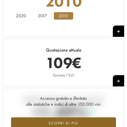
2010
2020
2017
2010
Quotazione attuale
109
€
(formato 75cl)
+
Accesso gratuito e illimitato
Andamento della quotazione in tempo reale
alle statistiche e indici di oltre 150.000 vini
+1.49%
SCOPRI DI PIÙ
Valore in aumento per l'annata 2010 nel 2026 rispetto al 2025