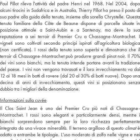
Paul Pillot rileva l'attività del padre Henri nel 1968. Nel 2004, dopo
alcuni tirocini in Sudafrica e in Australia, Thierry Pillot ha preso il posto di
suo padre alla guida della tenuta, insieme alla sorella Chrystelle. Questa
tenuta familiare della Côte de Beaune dispone di parcelle situate in
posizione ottimale a Saint-Aubin e a Santenay, ma deve la sua
reputazione a sei terroir di Premier Cru a Chassagne-Montrachet. I
vigneti sono coltivati secondo principi ispirati all'agricoltura biologica
(non certificata). I rossi della tenuta sono superbi e dimostrano che il
terroir di Chassagne-Montrachet può produrre grandi pinot noir. Il 70%
dei vini sono bianchi, ma la tenuta intende portare avanti la tradizione
del paese. I vini non vengono travasati e il loro invecchiamento va dai
12 ai 18 mesi in botti di rovere (dal 20 al 30% di botti nuove). Dopo una
decina di anni di invecchiamento, questi vini si posizionano senza
dubbio tra i migliori della denominazione.
Informazioni sulla cuvée
Il Clos Saint Jean è uno dei Premier Cru più noti di Chassagne-
Montrachet. I rossi sono eleganti e particolarmente densi, mentre i
bianchi sorprendono sempre per la loro ricchezza perfettamente
integrata da una vivace mineralità. Il terreno argilloso di questo
climat
adatto a entrambe le tipologie. L'uso moderato di zolfo nelle vigne e nei