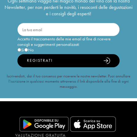
Ogni settimana viaggia nel magico mondo del vino con la nostra
Newsletter, per non perderti le novità, i resoconti delle degustazioni
e i consigli degli esperti!
Accetto il tracciamento delle mie email al fine di ricevere
consigli e suggerimenti personalizzati
Sì
No
REGISTRATI
Iscrivendoti, dai il tuo consenso per ricevere le nostre newsletter. Puoi annullare
l’iscrizione in qualsiasi momento attraverso il link disponibile alla fine di ogni
messaggio.
VALUTAZIONE GRATUITA