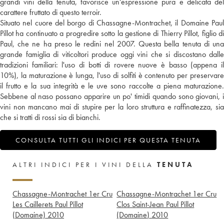
grandi vini della tenuta, favorisce un'espressione pura e delicata del
carattere fruttato di questo terroir.
Situato nel cuore del borgo di Chassagne-Montrachet, il Domaine Paul
Pillot ha continuato a progredire sotto la gestione di Thierry Pillot, figlio di
Paul, che ne ha preso le redini nel 2007. Questa bella tenuta di una
grande famiglia di viticoltori produce oggi vini che si discostano dalle
tradizioni familiari: l'uso di botti di rovere nuove è basso (appena il
10%), la maturazione è lunga, l'uso di solfiti è contenuto per preservare
il frutto e la sua integrità e le uve sono raccolte a piena maturazione.
Sebbene al naso possano apparire un po' timidi quando sono giovani, i
vini non mancano mai di stupire per la loro struttura e raffinatezza, sia
che si tratti di rossi sia di bianchi.
CONSULTA TUTTI GLI INDICI PER QUESTA TENUTA
ALTRI INDICI PER I VINI DELLA
TENUTA
Chassagne-Montrachet 1er Cru
Chassagne-Montrachet 1er Cru
Les Caillerets Paul Pillot
Clos Saint-Jean Paul Pillot
(Domaine)
2010
(Domaine)
2010