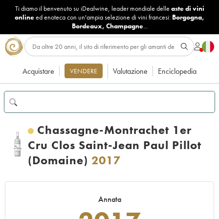
Ti diamo il benvenuto su iDealwine, leader mondiale delle
aste di vini
online
ed enoteca con un'ampia selezione di vini francesi:
Borgogna
,
Bordeaux
,
Champagne
...
Acquistare
Valutazione
Enciclopedia
VENDERE
Chassagne-Montrachet 1er
Cru Clos Saint-Jean Paul Pillot
(Domaine)
2017
Annata