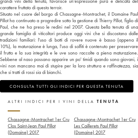
grandi vini della tenuta, favorisce un'espressione pura e delicata del
carattere fruttato di questo terroir.
Situato nel cuore del borgo di Chassagne-Montrachet, il Domaine Paul
Pillot ha continuato a progredire sotto la gestione di Thierry Pillot, figlio di
Paul, che ne ha preso le redini nel 2007. Questa bella tenuta di una
grande famiglia di viticoltori produce oggi vini che si discostano dalle
tradizioni familiari: l'uso di botti di rovere nuove è basso (appena il
10%), la maturazione è lunga, l'uso di solfiti è contenuto per preservare
il frutto e la sua integrità e le uve sono raccolte a piena maturazione.
Sebbene al naso possano apparire un po' timidi quando sono giovani, i
vini non mancano mai di stupire per la loro struttura e raffinatezza, sia
che si tratti di rossi sia di bianchi.
CONSULTA TUTTI GLI INDICI PER QUESTA TENUTA
ALTRI INDICI PER I VINI DELLA
TENUTA
Chassagne-Montrachet 1er Cru
Chassagne-Montrachet 1er Cru
Clos Saint-Jean Paul Pillot
Les Caillerets Paul Pillot
(Domaine)
2017
(Domaine)
2017