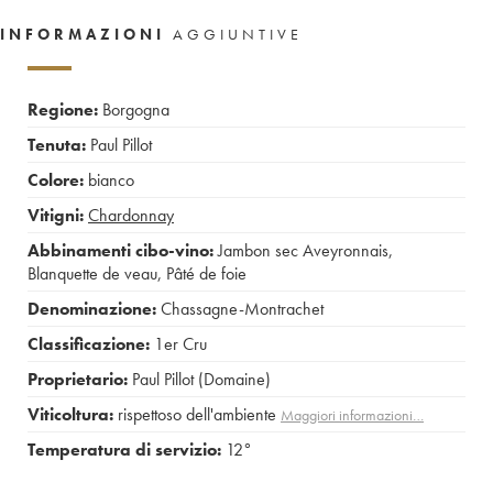
INFORMAZIONI
AGGIUNTIVE
Regione:
Borgogna
Tenuta:
Paul Pillot
Colore:
bianco
Vitigni:
Chardonnay
Abbinamenti cibo-vino:
Jambon sec Aveyronnais
,
Blanquette de veau
,
Pâté de foie
Denominazione:
Chassagne-Montrachet
Classificazione:
1er Cru
Proprietario:
Paul Pillot (Domaine)
Viticoltura:
rispettoso dell'ambiente
Maggiori informazioni…
Temperatura di servizio:
12°