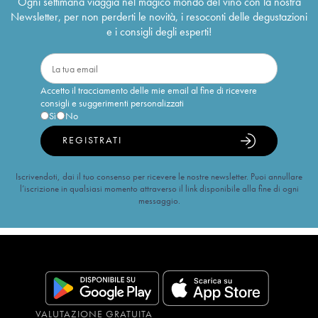
Ogni settimana viaggia nel magico mondo del vino con la nostra
Newsletter, per non perderti le novità, i resoconti delle degustazioni
e i consigli degli esperti!
Accetto il tracciamento delle mie email al fine di ricevere
consigli e suggerimenti personalizzati
Sì
No
REGISTRATI
Iscrivendoti, dai il tuo consenso per ricevere le nostre newsletter. Puoi annullare
l’iscrizione in qualsiasi momento attraverso il link disponibile alla fine di ogni
messaggio.
VALUTAZIONE GRATUITA