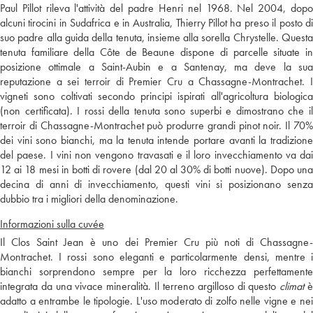
Paul Pillot rileva l'attività del padre Henri nel 1968. Nel 2004, dopo
alcuni tirocini in Sudafrica e in Australia, Thierry Pillot ha preso il posto di
suo padre alla guida della tenuta, insieme alla sorella Chrystelle. Questa
tenuta familiare della Côte de Beaune dispone di parcelle situate in
posizione ottimale a Saint-Aubin e a Santenay, ma deve la sua
reputazione a sei terroir di Premier Cru a Chassagne-Montrachet. I
vigneti sono coltivati secondo principi ispirati all'agricoltura biologica
(non certificata). I rossi della tenuta sono superbi e dimostrano che il
terroir di Chassagne-Montrachet può produrre grandi pinot noir. Il 70%
dei vini sono bianchi, ma la tenuta intende portare avanti la tradizione
del paese. I vini non vengono travasati e il loro invecchiamento va dai
12 ai 18 mesi in botti di rovere (dal 20 al 30% di botti nuove). Dopo una
decina di anni di invecchiamento, questi vini si posizionano senza
dubbio tra i migliori della denominazione.
Informazioni sulla cuvée
Il Clos Saint Jean è uno dei Premier Cru più noti di Chassagne-
Montrachet. I rossi sono eleganti e particolarmente densi, mentre i
bianchi sorprendono sempre per la loro ricchezza perfettamente
integrata da una vivace mineralità. Il terreno argilloso di questo
climat
adatto a entrambe le tipologie. L'uso moderato di zolfo nelle vigne e nei