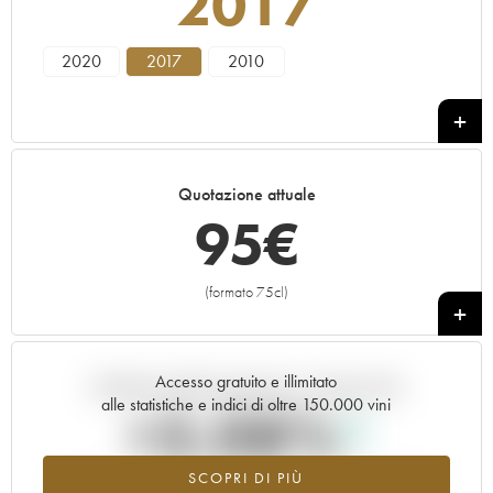
2017
2020
2017
2010
Quotazione attuale
95
€
(formato 75cl)
+
Accesso gratuito e illimitato
Andamento della quotazione in tempo reale
alle statistiche e indici di oltre 150.000 vini
+3.08%
SCOPRI DI PIÙ
Valore in aumento per l'annata 2017 nel 2026 rispetto al 2025