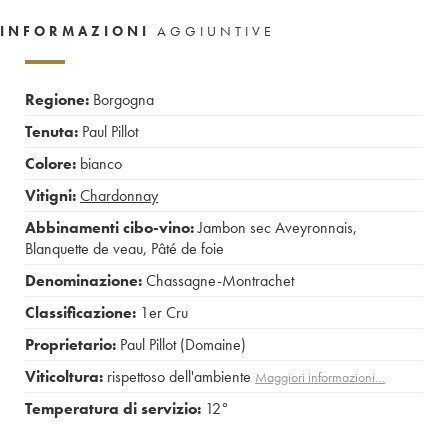
INFORMAZIONI
AGGIUNTIVE
Regione:
Borgogna
Tenuta:
Paul Pillot
Colore:
bianco
Vitigni:
Chardonnay
Abbinamenti cibo-vino:
Jambon sec Aveyronnais
,
Blanquette de veau
,
Pâté de foie
Denominazione:
Chassagne-Montrachet
Classificazione:
1er Cru
Proprietario:
Paul Pillot (Domaine)
Viticoltura:
rispettoso dell'ambiente
Maggiori informazioni…
Temperatura di servizio:
12°