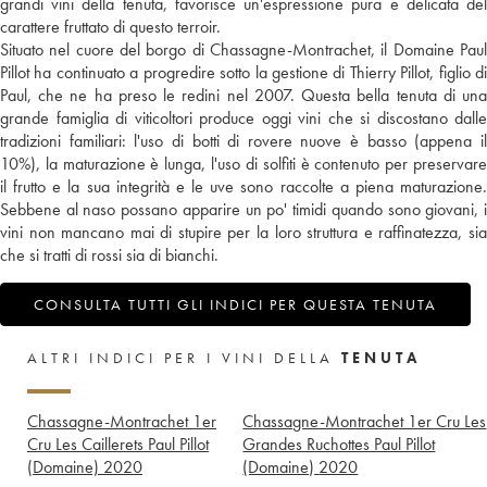
grandi vini della tenuta, favorisce un'espressione pura e delicata del
carattere fruttato di questo terroir.
Situato nel cuore del borgo di Chassagne-Montrachet, il Domaine Paul
Pillot ha continuato a progredire sotto la gestione di Thierry Pillot, figlio di
Paul, che ne ha preso le redini nel 2007. Questa bella tenuta di una
grande famiglia di viticoltori produce oggi vini che si discostano dalle
tradizioni familiari: l'uso di botti di rovere nuove è basso (appena il
10%), la maturazione è lunga, l'uso di solfiti è contenuto per preservare
il frutto e la sua integrità e le uve sono raccolte a piena maturazione.
Sebbene al naso possano apparire un po' timidi quando sono giovani, i
vini non mancano mai di stupire per la loro struttura e raffinatezza, sia
che si tratti di rossi sia di bianchi.
CONSULTA TUTTI GLI INDICI PER QUESTA TENUTA
ALTRI INDICI PER I VINI DELLA
TENUTA
Chassagne-Montrachet 1er
Chassagne-Montrachet 1er Cru Les
Cru Les Caillerets Paul Pillot
Grandes Ruchottes Paul Pillot
(Domaine)
2020
(Domaine)
2020