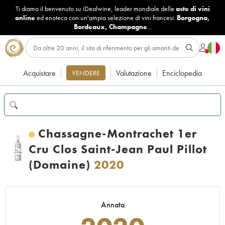
Ti diamo il benvenuto su iDealwine, leader mondiale delle
aste di vini
online
ed enoteca con un'ampia selezione di vini francesi:
Borgogna
,
Bordeaux
,
Champagne
...
Acquistare
Valutazione
Enciclopedia
VENDERE
Chassagne-Montrachet 1er
Cru Clos Saint-Jean Paul Pillot
(Domaine)
2020
Annata