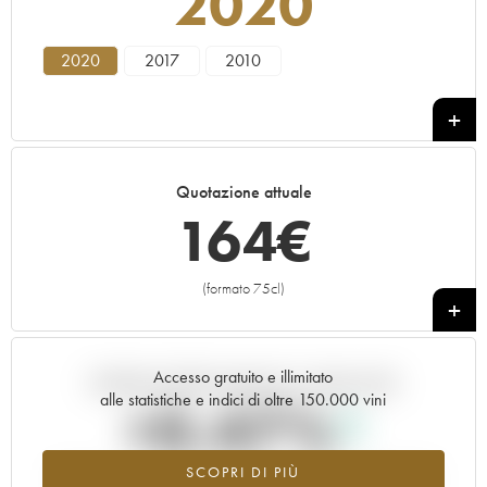
2020
2020
2017
2010
Quotazione attuale
164
€
(formato 75cl)
+
Accesso gratuito e illimitato
Andamento della quotazione in tempo reale
alle statistiche e indici di oltre 150.000 vini
+0.47%
SCOPRI DI PIÙ
Valore in aumento per l'annata 2020 nel 2026 rispetto al 2025