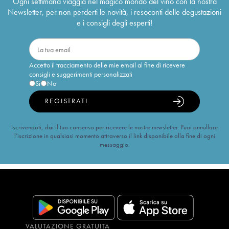
Ogni settimana viaggia nel magico mondo del vino con la nostra
Newsletter, per non perderti le novità, i resoconti delle degustazioni
e i consigli degli esperti!
Accetto il tracciamento delle mie email al fine di ricevere
consigli e suggerimenti personalizzati
Sì
No
REGISTRATI
Iscrivendoti, dai il tuo consenso per ricevere le nostre newsletter. Puoi annullare
l’iscrizione in qualsiasi momento attraverso il link disponibile alla fine di ogni
messaggio.
VALUTAZIONE GRATUITA