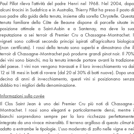
Paul Pillot rileva l'attività del padre Henri nel 1968. Nel 2004, dopo
alcuni tirocini in Sudafrica e in Australia, Thierry Pillot ha preso il posto di
suo padre alla guida della tenuta, insieme alla sorella Chrystelle. Questa
tenuta familiare della Côte de Beaune dispone di parcelle situate in
posizione ottimale a Saint-Aubin e a Santenay, ma deve la sua
reputazione a sei terroir di Premier Cru a Chassagne-Montrachet. I
vigneti sono coltivati secondo principi ispirati all'agricoltura biologica
(non certificata). I rossi della tenuta sono superbi e dimostrano che il
terroir di Chassagne-Montrachet può produrre grandi pinot noir. Il 70%
dei vini sono bianchi, ma la tenuta intende portare avanti la tradizione
del paese. I vini non vengono travasati e il loro invecchiamento va dai
12 ai 18 mesi in botti di rovere (dal 20 al 30% di botti nuove). Dopo una
decina di anni di invecchiamento, questi vini si posizionano senza
dubbio tra i migliori della denominazione.
Informazioni sulla cuvée
Il Clos Saint Jean è uno dei Premier Cru più noti di Chassagne-
Montrachet. I rossi sono eleganti e particolarmente densi, mentre i
bianchi sorprendono sempre per la loro ricchezza perfettamente
integrata da una vivace mineralità. Il terreno argilloso di questo
climat
adatto a entrambe le tipologie. L'uso moderato di zolfo nelle vigne e nei