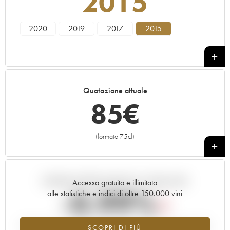
2015
2020
2019
2017
2015
Quotazione attuale
85
€
(formato 75cl)
+
Andamento della quotazione in tempo reale
Accesso gratuito e illimitato
-0.99%
alle statistiche e indici di oltre 150.000 vini
Tendenza al ribasso per il valore dell'annata 2015 nel 2026 rispetto
SCOPRI DI PIÙ