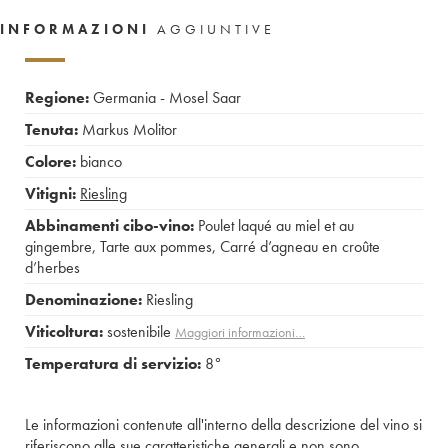
INFORMAZIONI
AGGIUNTIVE
Regione:
Germania - Mosel Saar
Tenuta:
Markus Molitor
Colore:
bianco
Vitigni:
Riesling
Abbinamenti cibo-vino:
Poulet laqué au miel et au
gingembre
,
Tarte aux pommes
,
Carré d’agneau en croûte
d’herbes
Denominazione:
Riesling
Viticoltura:
sostenibile
Maggiori informazioni…
Temperatura di servizio:
8°
Le informazioni contenute all'interno della descrizione del vino si
riferiscono alle sue caratteristiche generali e non sono