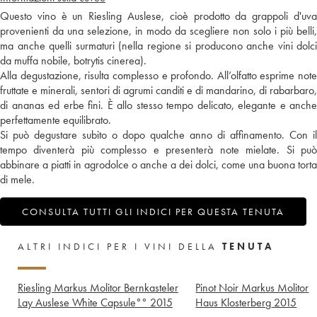
Questo vino è un Riesling Auslese, cioè prodotto da grappoli d'uva
provenienti da una selezione, in modo da scegliere non solo i più belli,
ma anche quelli surmaturi (nella regione si producono anche vini dolci
da muffa nobile, botrytis cinerea).
Alla degustazione, risulta complesso e profondo. All’olfatto esprime note
fruttate e minerali, sentori di agrumi canditi e di mandarino, di rabarbaro,
di ananas ed erbe fini. È allo stesso tempo delicato, elegante e anche
perfettamente equilibrato.
Si può degustare subito o dopo qualche anno di affinamento. Con il
tempo diventerà più complesso e presenterà note mielate. Si può
abbinare a piatti in agrodolce o anche a dei dolci, come una buona torta
di mele.
CONSULTA TUTTI GLI INDICI PER QUESTA TENUTA
ALTRI INDICI PER I VINI DELLA
TENUTA
Riesling Markus Molitor Bernkasteler
Pinot Noir Markus Molitor
Lay Auslese White Capsule°°
2015
Haus Klosterberg
2015