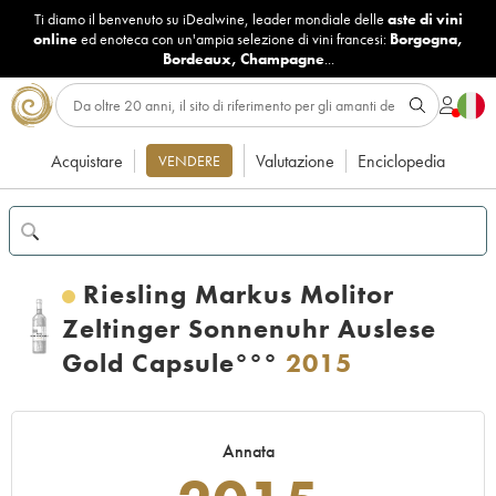
Ti diamo il benvenuto su iDealwine, leader mondiale delle
aste di vini
online
ed enoteca con un'ampia selezione di vini francesi:
Borgogna
,
Bordeaux
,
Champagne
...
Acquistare
Valutazione
Enciclopedia
VENDERE
Riesling Markus Molitor
Zeltinger Sonnenuhr Auslese
Gold Capsule°°°
2015
Annata