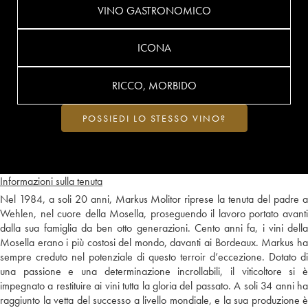
VINO GASTRONOMICO
ICONA
RICCO, MORBIDO
POSSIEDI LO STESSO VINO?
Informazioni sulla tenuta
Nel 1984, a soli 20 anni, Markus Molitor riprese la tenuta del padre a
Wehlen, nel cuore della Mosella, proseguendo il lavoro portato avanti
dalla sua famiglia da ben otto generazioni. Cento anni fa, i vini della
Mosella erano i più costosi del mondo, davanti ai Bordeaux. Markus ha
sempre creduto nel potenziale di questo terroir d’eccezione. Dotato di
una passione e una determinazione incrollabili, il viticoltore si è
impegnato a restituire ai vini tutta la gloria del passato. A soli 34 anni ha
raggiunto la vetta del successo a livello mondiale, e la sua produzione è