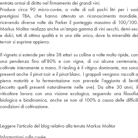
entrata ormai di diritto nel firmamento dei grandi vini.
Produce circa 90 micro-cuvée, a volte di soli pochi litri per i suoi
prestigiosi TBA, che hanno ottenuto un riconoscimento mondiale,
ricevendo diverse volte da Parker il punteggio massimo di 100/100.
Markus Molitor realizza anche un’ampia gamma di vini secchi, demi-sec
e dolci, tutti di ottima qualità e in uno stile unico, dove la mineralità dei
terroir si esprime appieno.
Il vigneto si estende per oltre 38 ettari su colline a volte molto ripide, con
una pendenza fino all’80% e con vigne, di cui alcune centenarie,
coltivate interamente a mano. Il riesling è il vitigno dominante, ma sono
presenti anche il pinot noir e il pinot blanc. I grappoli vengono raccolti a
piena maturità e la fermentazione non prevede l’aggiunta di lieviti
(eccetto quelli presenti naturalmente nelle uve). Da oltre 30 anni, il
viticoltore lavora con una visione ecologica, seguendo una filosofia
biologica e biodinamica, anche se non al 100% a causa delle difficili
condizioni di coltivazione.
Leggere l’articolo del blog relativo alla tenuta Markus Molitor
Informazioni sulla cuvée