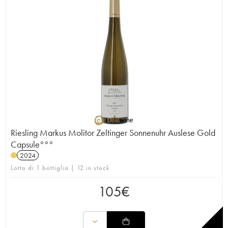
Riesling Markus Molitor Zeltinger Sonnenuhr Auslese Gold
Capsule°°°
2024
Lotto di 1 bottiglia | 12 in stock
105
€