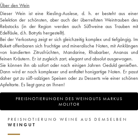
Über den Wein
Dieser Wein ist eine Riesling-Auslese, d. h. er besteht aus einer
Selektion der schönsten, aber auch der überreifsten Weintrauben des
Rebstocks (in der Region werden auch Süßweine aus Trauben mit
Edelfäule, d.h. Botrytis hergestellt).
Bei der Verkostung zeigt er sich gleichzeitig komplex und tiefgängig. Im
Bukett offenbaren sich fruchtige und mineralische Noten, mit Anklängen
von kandierten Zitrusfrüchten, Mandarine, Rhabarber, Ananas und
feinen Kräutern. Er ist zugleich zart, elegant und absolut ausgewogen.
Sie können ihn ab sofort oder nach einigen Jahren Geduld genießen.
Dann wird er noch komplexer und entfaltet honigartige Noten. Er passt
daher gut zu süß-salzigen Speisen oder zu Desserts wie einer schönen
Apfeltarte. Es liegt ganz an Ihnen!
PREISNOTIERUNGEN DES WEINGUTS MARKUS
MOLITOR
PREISNOTIERUNG WEINE AUS DEMSELBEN
WEINGUT