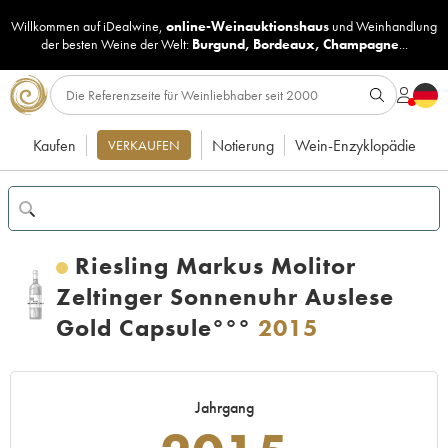
Willkommen auf iDealwine,
online-Weinauktionshaus
und
Weinhandlung
der besten Weine der Welt:
Burgund
,
Bordeaux
,
Champagne
...
Kaufen
Notierung
Wein-Enzyklopädie
VERKAUFEN
Riesling Markus Molitor
Zeltinger Sonnenuhr Auslese
Gold Capsule°°°
2015
Jahrgang