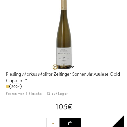
Riesling Markus Molitor Zeltinger Sonnenuhr Auslese Gold
Capsule°°°
2024
Posten von 1 Flasche | 12 auf Lager
105
€