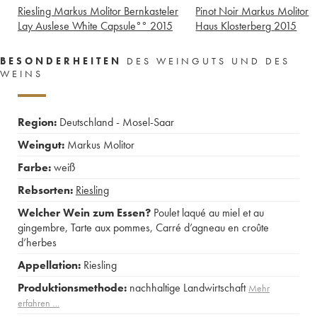
Riesling Markus Molitor Bernkasteler
Pinot Noir Markus Molitor
Lay Auslese White Capsule°°
2015
Haus Klosterberg
2015
BESONDERHEITEN
DES WEINGUTS UND DES
WEINS
Region:
Deutschland - Mosel-Saar
Weingut:
Markus Molitor
Farbe:
weiß
Rebsorten:
Riesling
Welcher Wein zum Essen?
Poulet laqué au miel et au
gingembre
,
Tarte aux pommes
,
Carré d’agneau en croûte
d’herbes
Appellation:
Riesling
Produktionsmethode:
nachhaltige Landwirtschaft
Mehr
erfahren …