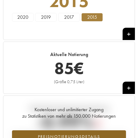
2015
2020
2019
2017
2015
Aktuelle Notierung
85
€
(Größe 0,75 Liter)
+
Aktuelle Entwicklung der Preisnotierung
Kostenloser und unlimitierter Zugang
-0.99%
zu Statistiken von mehr als 150.000 Notierungen
Preisabfall des Jahrgangs 2015 im Jahr 2026 im Vergleich zum Jahr
PREISNOTIERUNGSDETAILS