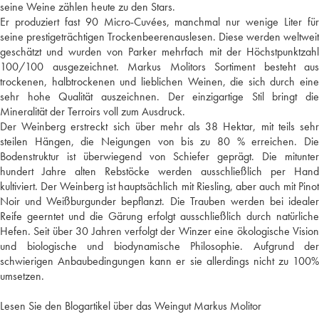
seine Weine zählen heute zu den Stars.
Er produziert fast 90 Micro-Cuvées, manchmal nur wenige Liter für
seine prestigeträchtigen Trockenbeerenauslesen. Diese werden weltweit
geschätzt und wurden von Parker mehrfach mit der Höchstpunktzahl
100/100 ausgezeichnet. Markus Molitors Sortiment besteht aus
trockenen, halbtrockenen und lieblichen Weinen, die sich durch eine
sehr hohe Qualität auszeichnen. Der einzigartige Stil bringt die
Mineralität der Terroirs voll zum Ausdruck.
Der Weinberg erstreckt sich über mehr als 38 Hektar, mit teils sehr
steilen Hängen, die Neigungen von bis zu 80 % erreichen. Die
Bodenstruktur ist überwiegend von Schiefer geprägt. Die mitunter
hundert Jahre alten Rebstöcke werden ausschließlich per Hand
kultiviert. Der Weinberg ist hauptsächlich mit Riesling, aber auch mit Pinot
Noir und Weißburgunder bepflanzt. Die Trauben werden bei idealer
Reife geerntet und die Gärung erfolgt ausschließlich durch natürliche
Hefen. Seit über 30 Jahren verfolgt der Winzer eine ökologische Vision
und biologische und biodynamische Philosophie. Aufgrund der
schwierigen Anbaubedingungen kann er sie allerdings nicht zu 100%
umsetzen.
Lesen Sie den Blogartikel über das Weingut Markus Molitor