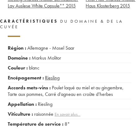
Lay Auslese White Capsule°°
2015
Haus Klosterberg
2015
CARACTÉRISTIQUES
DU DOMAINE & DE LA
CUVÉE
Région :
Allemagne - Mosel Saar
Domaine :
Markus Molitor
Couleur :
blanc
Encépagement :
Riesling
Accords mets-vins :
Poulet laqué au miel et au gingembre
,
Tarte aux pommes
,
Carré d’agneau en croûte d’herbes
Appellation :
Riesling
Viticulture :
raisonnée
En savoir plus...
Température de service :
8°