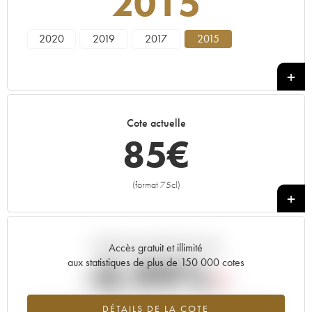
2015
2020
2019
2017
2015
Cote actuelle
85
€
(format 75cl)
+
Tendance actuelle de la cote
Accès gratuit et illimité
-0.99%
aux statistiques de plus de 150 000 cotes
Tendance à la baisse du millésime 2015 en 2026 par rapport à
DÉTAILS DE LA COTE