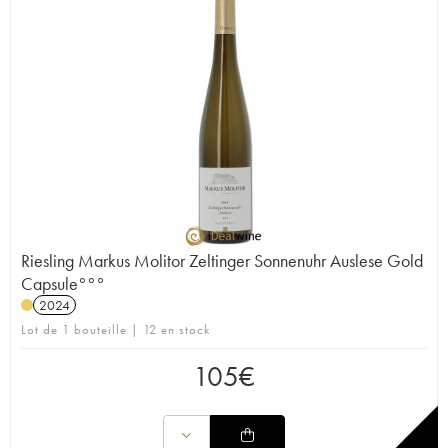
Riesling Markus Molitor Zeltinger Sonnenuhr Auslese Gold
Capsule°°°
2024
Lot de 1 bouteille | 12 en stock
105
€