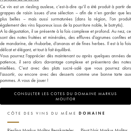
Ce vin est un riesling auslese, c’est-à-dire qu’il a été produit à partir de
grappes de raisin issues d’une sélection – afin de n’en garder que les
plus belles – mais aussi surmaturées (dans la région, l’on produit
également des vins liquoreux issus de la pourriture noble, le botrytis).
A la dégustation, il se présente à la fois complexe et profond. Au nez, ce
sont des notes fruitées et minérales, des effluves d’agrumes confites et
de mandarine, de rhubarbe, d’ananas et de fines herbes. Il est à la fois
délicat et élégant, et tout à fait équilibré.
Vous pourrez l’apprécier dès maintenant ou après quelques années de
patience, il sera alors davantage complexe et présentera des notes
miellées. C’est avec des plats sucré-salé que vous pourrez alors
l’assortir, ou encore avec des desserts comme une bonne tarte aux
pommes. A vous de jouer !
CONSULTER LES COTES DU DOMAINE MARKUS
MOLITOR
CÔTE DES VINS DU MÊME
DOMAINE
Riesling Markus Molitor Bernkasteler
Pinot Noir Markus Molitor