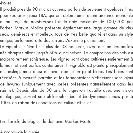
étoiles.
Il produit près de 90 micros cuvées, parfois de seulement quelques litres
pour ses prestigieux TBA, qui ont obtenu une reconnaissance mondiale
et ont reçu de nombreuses fois la note maximale de 100/100 par
Parker. Markus Molitor présente également une large gamme de vins
secs, demi-secs et moelleux, tous de très belle qualité et dans un style
unique, où la minéralité des terroirs s'exprime pleinement.
Le vignoble s'étend sur plus de 38 hectares, avec des pentes parfois
très abruptes allant jusqu'à 80% d'inclinaison. La composition des sols est
majoritairement schisteuse. Les vignes sont donc cultivées entièrement à
la main et sont parfois centenaires. Il vignoble est planté principalement
en riesling, mais aussi en pinot noir et en pinot blanc. Les baies sont
récoltées à maturité parfaite et les fermentations s'effectuent sans ajout
de levures (uniquement avec celles présentes naturellement dans les
raisins). Depuis plus de 30 ans, le vigneron travaille avec une vision
écologique, suivant une philosophie bio et biodynamique, mais pas à
100% en raison des conditions de culture difficiles.
Lire l'article du blog sur le domaine Markus Molitor
A propos de la cuvée