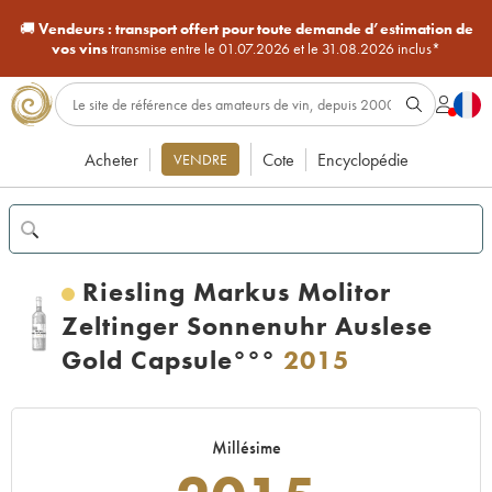
🚚
Vendeurs :
transport offert pour toute demande d’estimation de
vos vins
transmise entre le 01.07.2026 et le 31.08.2026 inclus*
Acheter
Cote
Encyclopédie
VENDRE
Riesling Markus Molitor
Zeltinger Sonnenuhr Auslese
Gold Capsule°°°
2015
Millésime