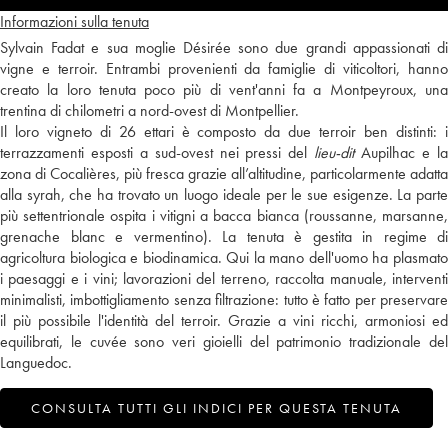
Informazioni sulla tenuta
Sylvain Fadat e sua moglie Désirée sono due grandi appassionati di
vigne e terroir. Entrambi provenienti da famiglie di viticoltori, hanno
creato la loro tenuta poco più di vent'anni fa a Montpeyroux, una
trentina di chilometri a nord-ovest di Montpellier.
Il loro vigneto di 26 ettari è composto da due terroir ben distinti: i
terrazzamenti esposti a sud-ovest nei pressi del
lieu-dit
Aupilhac e l
zona di Cocalières, più fresca grazie all’altitudine, particolarmente adatta
alla syrah, che ha trovato un luogo ideale per le sue esigenze. La parte
più settentrionale ospita i vitigni a bacca bianca (roussanne, marsanne,
grenache blanc e vermentino). La tenuta è gestita in regime di
agricoltura biologica e biodinamica. Qui la mano dell'uomo ha plasmato
i paesaggi e i vini; lavorazioni del terreno, raccolta manuale, interventi
minimalisti, imbottigliamento senza filtrazione: tutto è fatto per preservare
il più possibile l'identità del terroir. Grazie a vini ricchi, armoniosi ed
equilibrati, le cuvée sono veri gioielli del patrimonio tradizionale del
Languedoc.
CONSULTA TUTTI GLI INDICI PER QUESTA TENUTA