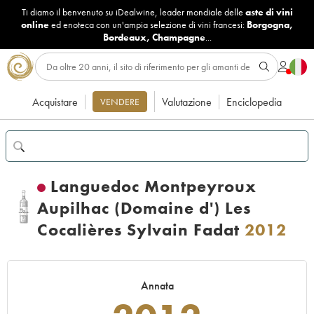
Ti diamo il benvenuto su iDealwine, leader mondiale delle
aste di vini
online
ed enoteca con un'ampia selezione di vini francesi:
Borgogna
,
Bordeaux
,
Champagne
...
Acquistare
Valutazione
Enciclopedia
VENDERE
Languedoc Montpeyroux
Aupilhac (Domaine d') Les
Cocalières Sylvain Fadat
2012
Annata