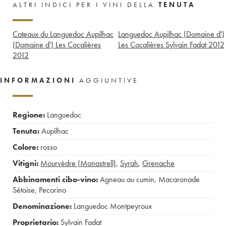
ALTRI INDICI PER I VINI DELLA
TENUTA
Coteaux du Languedoc Aupilhac
Languedoc Aupilhac (Domaine d')
(Domaine d') Les Cocalières
Les Cocalières Sylvain Fadat
2012
2012
INFORMAZIONI
AGGIUNTIVE
Regione:
Languedoc
Tenuta:
Aupilhac
Colore:
rosso
Vitigni:
Mourvèdre (Monastrell)
,
Syrah
,
Grenache
Abbinamenti cibo-vino:
Agneau au cumin
,
Macaronade
Sétoise
,
Pecorino
Denominazione:
Languedoc Montpeyroux
Proprietario:
Sylvain Fadat