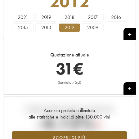
2012
2021
2019
2018
2017
2016
2015
2013
2012
2009
Quotazione attuale
31
€
(formato 75cl)
+
Andamento della quotazione in tempo reale
Accesso gratuito e illimitato
-4.12%
alle statistiche e indici di oltre 150.000 vini
Tendenza al ribasso per il valore dell'annata 2012 nel 2026 rispetto
SCOPRI DI PIÙ