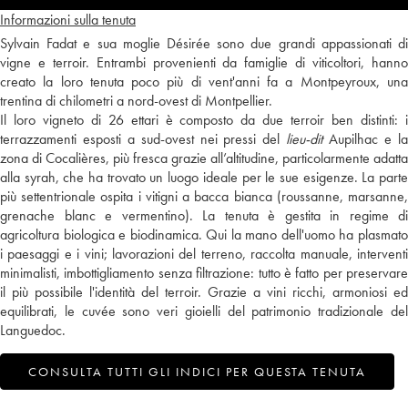
Informazioni sulla tenuta
Sylvain Fadat e sua moglie Désirée sono due grandi appassionati di
vigne e terroir. Entrambi provenienti da famiglie di viticoltori, hanno
creato la loro tenuta poco più di vent'anni fa a Montpeyroux, una
trentina di chilometri a nord-ovest di Montpellier.
Il loro vigneto di 26 ettari è composto da due terroir ben distinti: i
terrazzamenti esposti a sud-ovest nei pressi del
lieu-dit
Aupilhac e l
zona di Cocalières, più fresca grazie all’altitudine, particolarmente adatta
alla syrah, che ha trovato un luogo ideale per le sue esigenze. La parte
più settentrionale ospita i vitigni a bacca bianca (roussanne, marsanne,
grenache blanc e vermentino). La tenuta è gestita in regime di
agricoltura biologica e biodinamica. Qui la mano dell'uomo ha plasmato
i paesaggi e i vini; lavorazioni del terreno, raccolta manuale, interventi
minimalisti, imbottigliamento senza filtrazione: tutto è fatto per preservare
il più possibile l'identità del terroir. Grazie a vini ricchi, armoniosi ed
equilibrati, le cuvée sono veri gioielli del patrimonio tradizionale del
Languedoc.
CONSULTA TUTTI GLI INDICI PER QUESTA TENUTA