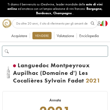
Ti diamo il benvenuto su iDealwine, leader mondiale delle
aste di vini
online
ed enoteca con un'ampia selezione di vini francesi:
Borgogna
,
Bordeaux
,
Champagne
...
Acquistare
Valutazione
Enciclopedia
VENDERE
Languedoc Montpeyroux
Aupilhac (Domaine d') Les
Cocalières Sylvain Fadat
2021
Annata