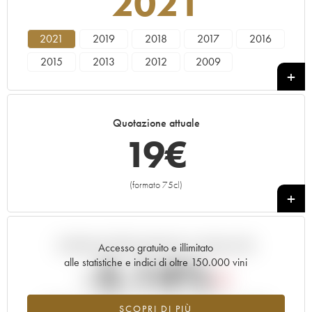
2021
2021
2019
2018
2017
2016
2015
2013
2012
2009
Quotazione attuale
19
€
(formato 75cl)
+
Andamento della quotazione in tempo reale
Accesso gratuito e illimitato
-5.14%
alle statistiche e indici di oltre 150.000 vini
Tendenza al ribasso per il valore dell'annata 2021 nel 2026
SCOPRI DI PIÙ