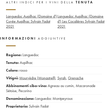
ALTRI INDICI PER I VINI DELLA
TENUTA
Languedoc Aupilhac (Domaine d')
Languedoc Aupilhac (Domaine
Cuvée Aupilhac Sylvain Fadat
d') Les Cocalières Sylvain Fadat
2021
2021
INFORMAZIONI
AGGIUNTIVE
Regione:
Languedoc
Tenuta:
Aupilhac
Colore:
rosso
Vitigni:
Mourvèdre (Monastrell)
,
Syrah
,
Grenache
Abbinamenti cibo-vino:
Agneau au cumin
,
Macaronade
Sétoise
,
Pecorino
Denominazione:
Languedoc Montpeyroux
Proprietario:
Sylvain Fadat