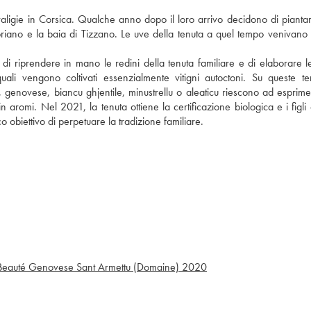
aligie in Corsica. Qualche anno dopo il loro arrivo decidono di piantar
ropriano e la baia di Tizzano. Le uve della tenuta a quel tempo venivano
e di riprendere in mano le redini della tenuta familiare e di elaborare l
ali vengono coltivati essenzialmente vitigni autoctoni. Su queste te
 genovese, biancu ghjentile, minustrellu o aleaticu riescono ad esprimere
aromi. Nel 2021, la tenuta ottiene la certificazione biologica e i figli d
obiettivo di perpetuare la tradizione familiare.
 Beauté Genovese Sant Armettu (Domaine)
2020