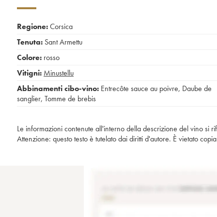
Regione:
Corsica
Tenuta:
Sant Armettu
Colore:
rosso
Vitigni:
Minustellu
Abbinamenti cibo-vino:
Entrecôte sauce au poivre
,
Daube de
sanglier
,
Tomme de brebis
Le informazioni contenute all'interno della descrizione del vino si r
Attenzione: questo testo è tutelato dai diritti d'autore. È vietato co