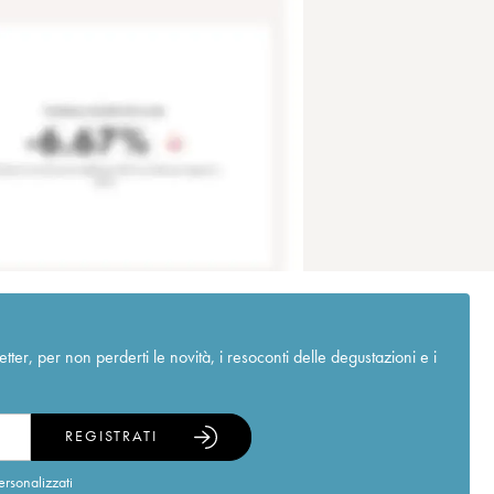
r, per non perderti le novità, i resoconti delle degustazioni e i
REGISTRATI
ersonalizzati