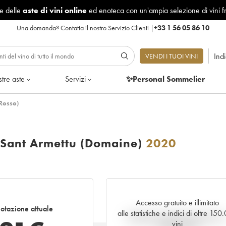
le delle
aste di vini online
ed enoteca con un'ampia selezione di vini f
Una domanda?
Contatta il nostro Servizio Clienti
|
+33 1 56 05 86 10
Ind
VENDI I TUOI VINI
tre aste
Servizi
✨Personal Sommelier
(Rosso)
u Sant Armettu (Domaine)
2020
Accesso gratuito e illimitato
otazione attuale
alle statistiche e indici di oltre 150
Andamento della quotazione i
vini