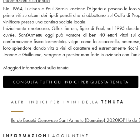
Informazioni sulla tenuta
Nel 1964, Lucinen e Paul Seroin lasciano l’Algeria e posano le loro v
prime viti su alcuni dei ripidi pendii che si abbattano sul Golfo di P
vinificate presso una cantina sociale locale.
Inizialmente enotecario, Gilles Seroin, figlio di Paul, nel 1995 decid
cuvée. Sant’Armettu oggi può vantare di ben 40 ettari vitati sui qu
conformazione fisica tormentata, vitigni come lo sciacarellu, rimenese,
loro splendore dando vita a vini di carattere ed estremamente ricchi in 
Jeanne e Guillaume, vengono a prestar man forte in azienda con l’unico 
Maggiori informazioni sulla tenuta
CONSULTA TUTTI GLI INDICI PER QUESTA TENUTA
ALTRI INDICI PER I VINI DELLA
TENUTA
Ile de Beauté Genovese Sant Armettu (Domaine)
2020
IGP Ile de
INFORMAZIONI
AGGIUNTIVE