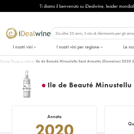
Ti diamo il benvenuto su iDealwine, leader mondia
I nostri vini
I nostri vini per regione
Le nos
Home
/
Ricerca indice
/
Ile de Beauté Minustellu Sant Armettu (Domaine) 2020 
Ile de Beauté Minustell
Annata
2020
Qu