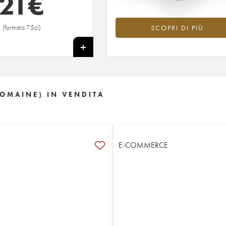
21
€
tempo reale
(formato 75cl)
SCOPRI DI PIÙ
+
DOMAINE) IN VENDITA
E-COMMERCE