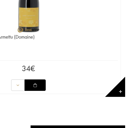
 Armettu (Domaine)
34
€
✕