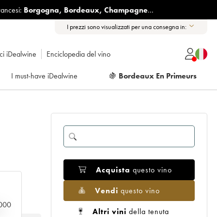
rancesi:
Borgogna
,
Bordeaux
,
Champagne
...
I prezzi sono visualizzati per una consegna in:
ici iDealwine
Enciclopedia del vino
I must-have iDealwine
🍇
Bordeaux En Primeurs
Acquista
questo vino
Vendi
questo vino
.000
n
Altri vini
della tenuta