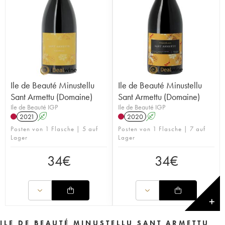
Ile de Beauté Minustellu
Ile de Beauté Minustellu
Sant Armettu (Domaine)
Sant Armettu (Domaine)
Ile de Beauté IGP
Ile de Beauté IGP
2021
A
2020
A
Posten von 1 Flasche | 5 auf
Posten von 1 Flasche | 7 auf
Lager
Lager
34
€
34
€
✕
ILE DE BEAUTÉ MINUSTELLU SANT ARMETTU