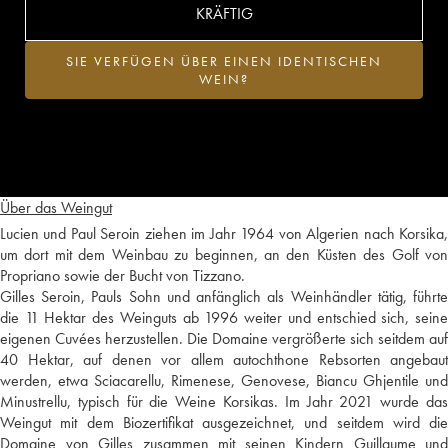
KRÄFTIG
SIE VERFÜGEN ÜBER EINEN IDENTISCHEN
WEIN?
Über das Weingut
Lucien und Paul Seroin ziehen im Jahr 1964 von Algerien nach Korsika,
um dort mit dem Weinbau zu beginnen, an den Küsten des Golf von
Propriano sowie der Bucht von Tizzano.
Gilles Seroin, Pauls Sohn und anfänglich als Weinhändler tätig, führte
die 11 Hektar des Weinguts ab 1996 weiter und entschied sich, seine
eigenen Cuvées herzustellen. Die Domaine vergrößerte sich seitdem auf
40 Hektar, auf denen vor allem autochthone Rebsorten angebaut
werden, etwa Sciacarellu, Rimenese, Genovese, Biancu Ghjentile und
Minustrellu, typisch für die Weine Korsikas. Im Jahr 2021 wurde das
Weingut mit dem Biozertifikat ausgezeichnet, und seitdem wird die
Domaine von Gilles zusammen mit seinen Kindern Guillaume und