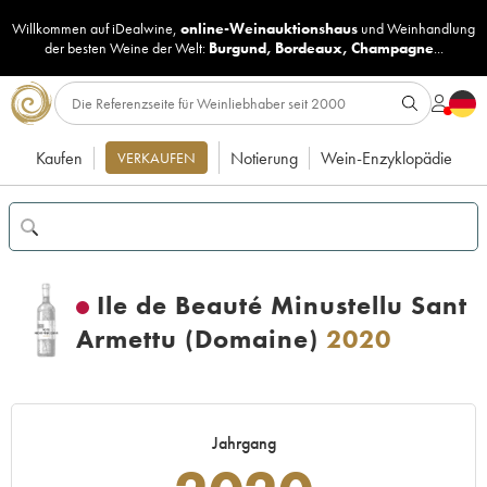
Willkommen auf iDealwine,
online-Weinauktionshaus
und
Weinhandlung
der besten Weine der Welt:
Burgund
,
Bordeaux
,
Champagne
...
Kaufen
Notierung
Wein-Enzyklopädie
VERKAUFEN
Ile de Beauté Minustellu Sant
Armettu (Domaine)
2020
Jahrgang