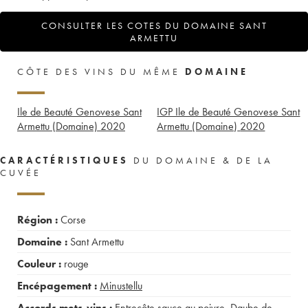
CONSULTER LES COTES DU DOMAINE SANT
ARMETTU
CÔTE DES VINS DU MÊME
DOMAINE
Ile de Beauté Genovese Sant
IGP Ile de Beauté Genovese Sant
Armettu (Domaine)
2020
Armettu (Domaine)
2020
CARACTÉRISTIQUES
DU DOMAINE & DE LA
CUVÉE
Région :
Corse
Domaine :
Sant Armettu
Couleur :
rouge
Encépagement :
Minustellu
Accords mets-vins :
Entrecôte sauce au poivre
,
Daube de