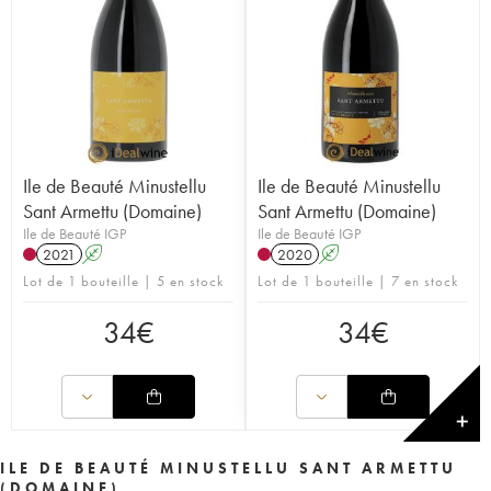
Ile de Beauté Minustellu
Ile de Beauté Minustellu
Sant Armettu (Domaine)
Sant Armettu (Domaine)
Ile de Beauté IGP
Ile de Beauté IGP
2021
A
2020
A
Lot de 1 bouteille | 5 en stock
Lot de 1 bouteille | 7 en stock
34
€
34
€
✕
ILE DE BEAUTÉ MINUSTELLU SANT ARMETTU
(DOMAINE)