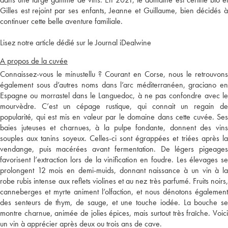
Gilles est rejoint par ses enfants, Jeanne et Guillaume, bien décidés à
continuer cette belle aventure familiale.
Lisez notre article dédié sur le Journal iDealwine
A propos de la cuvée
Connaissez-vous le minustellu ? Courant en Corse, nous le retrouvons
également sous d’autres noms dans l’arc méditerranéen, graciano en
Espagne ou morrastel dans le Languedoc, à ne pas confondre avec le
mourvèdre. C’est un cépage rustique, qui connait un regain de
popularité, qui est mis en valeur par le domaine dans cette cuvée. Ses
baies juteuses et charnues, à la pulpe fondante, donnent des vins
souples aux tanins soyeux. Celles-ci sont égrappées et triées après la
vendange, puis macérées avant fermentation. De légers pigeages
favorisent l’extraction lors de la vinification en foudre. Les élevages se
prolongent 12 mois en demi-muids, donnant naissance à un vin à la
robe rubis intense aux reflets violines et au nez très parfumé. Fruits noirs,
canneberges et myrte animent l’olfaction, et nous dénotons également
des senteurs de thym, de sauge, et une touche iodée. La bouche se
montre charnue, animée de jolies épices, mais surtout très fraîche. Voici
un vin à apprécier après deux ou trois ans de cave.