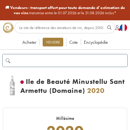
🚚
Vendeurs :
transport offert pour toute demande d’estimation de
vos vins
transmise entre le 01.07.2026 et le 31.08.2026 inclus*
Acheter
Cote
Encyclopédie
VENDRE
Ile de Beauté Minustellu Sant
Armettu (Domaine)
2020
Millésime