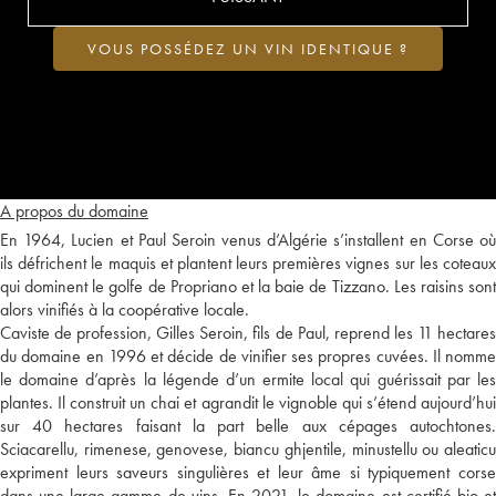
VOUS POSSÉDEZ UN VIN IDENTIQUE ?
A propos du domaine
En 1964, Lucien et Paul Seroin venus d’Algérie s’installent en Corse où
ils défrichent le maquis et plantent leurs premières vignes sur les coteaux
qui dominent le golfe de Propriano et la baie de Tizzano. Les raisins sont
alors vinifiés à la coopérative locale.
Caviste de profession, Gilles Seroin, fils de Paul, reprend les 11 hectares
du domaine en 1996 et décide de vinifier ses propres cuvées. Il nomme
le domaine d’après la légende d’un ermite local qui guérissait par les
plantes. Il construit un chai et agrandit le vignoble qui s’étend aujourd’hui
sur 40 hectares faisant la part belle aux cépages autochtones.
Sciacarellu, rimenese, genovese, biancu ghjentile, minustellu ou aleaticu
expriment leurs saveurs singulières et leur âme si typiquement corse
dans une large gamme de vins. En 2021, le domaine est certifié bio et