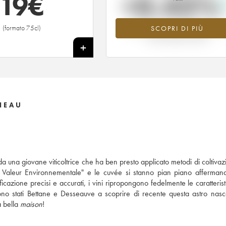
19
€
+0.43%
(formato 75cl)
SCOPRI DI PIÙ
Valore in aumento per l'annata ---- n
2026 rispetto al 2025
+
NEAU
a una giovane viticoltrice che ha ben presto applicato metodi di coltivaz
te Valeur Environnementale" e le cuvée si stanno pian piano affermand
ficazione precisi e accurati, i vini ripropongono fedelmente le caratterist
ono stati Bettane e Desseauve a scoprire di recente questa astro nas
a bella
maison
!