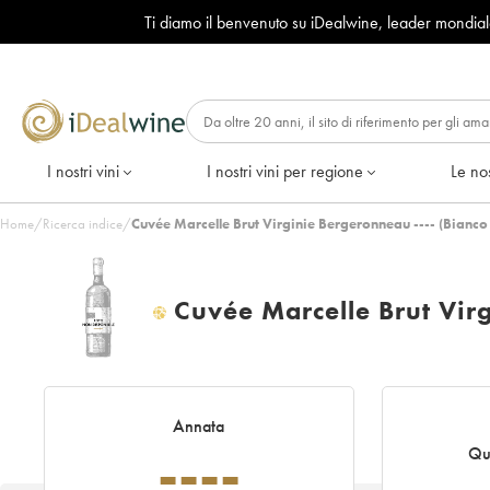
Ti diamo il benvenuto su iDealwine, leader mondia
I nostri vini
I nostri vini per regione
Le nos
Home
/
Ricerca indice
/
Cuvée Marcelle Brut Virginie Bergeronneau ---- (Bianco 
Cuvée Marcelle Brut Vir
H
Annata
----
Qu