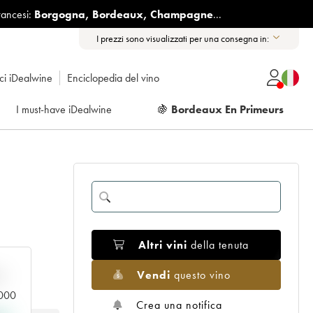
rancesi:
Borgogna
,
Bordeaux
,
Champagne
...
I prezzi sono visualizzati per una consegna in:
ici iDealwine
Enciclopedia del vino
I must-have iDealwine
🍇
Bordeaux En Primeurs
Altri vini
della tenuta
Vendi
questo vino
n
.000
Crea una notifica