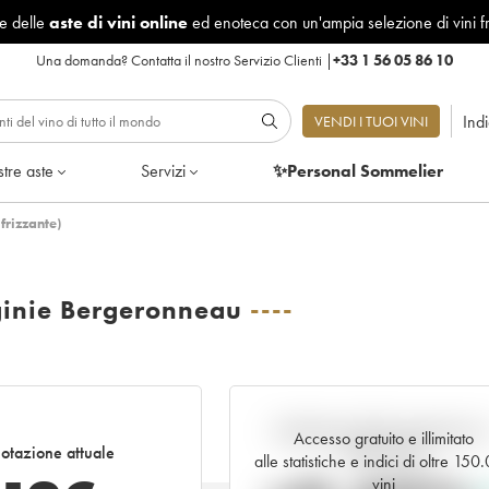
le delle
aste di vini online
ed enoteca con un'ampia selezione di vini f
Una domanda?
Contatta il nostro Servizio Clienti
|
+33 1 56 05 86 10
Ind
VENDI I TUOI VINI
tre aste
Servizi
✨Personal Sommelier
frizzante)
ginie Bergeronneau
----
Andamento della quotazione i
Accesso gratuito e illimitato
otazione attuale
tempo reale
alle statistiche e indici di oltre 150
vini