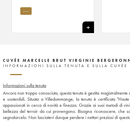
----
CUVÉE MARCELLE BRUT VIRGINIE BERGERON
INFORMAZIONI SULLA TENUTA E SULLA CUVÉE
Informazioni sulla tenuta
Ancora non troppo conosciuta, questa tenuta è gestita magistralmente d
e sostenibili. Situata a Villedommange, la tenuta è certificata "Hau
appassionati in cerca di novità e finezza. Grazie ai suoi metodi di vini
bellezza del terroir da cui provengono. Bisogna riconoscere, che s
segnalarcelo. Non lasciatevi dunque perdere i nettari preziosi di quest