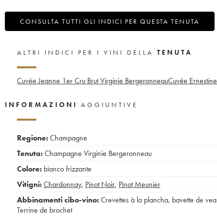
CONSULTA TUTTI GLI INDICI PER QUESTA TENUTA
ALTRI INDICI PER I VINI DELLA
TENUTA
Cuvée Jeanne 1er Cru Brut Virginie Bergeronneau
Cuvée Ernestine
INFORMAZIONI
AGGIUNTIVE
Regione:
Champagne
Tenuta:
Champagne Virginie Bergeronneau
Colore:
bianco frizzante
Vitigni:
Chardonnay
,
Pinot Noir
,
Pinot Meunier
Abbinamenti cibo-vino:
Crevettes à la plancha
,
bavette de vea
Terrine de brochet