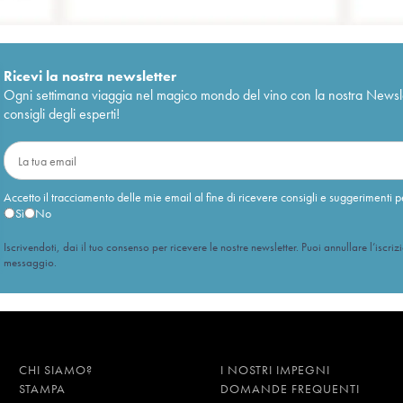
Ricevi la nostra newsletter
Ogni settimana viaggia nel magico mondo del vino con la nostra Newslette
consigli degli esperti!
Accetto il tracciamento delle mie email al fine di ricevere consigli e suggerimenti p
Sì
No
Iscrivendoti, dai il tuo consenso per ricevere le nostre newsletter. Puoi annullare l’iscriz
messaggio.
CHI SIAMO?
I NOSTRI IMPEGNI
STAMPA
DOMANDE FREQUENTI