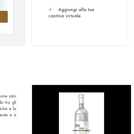
Aggiungi alla tua
cantina virtuale
el
ione sani
o tra gli
iche e la
cente e a