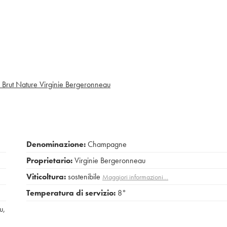
 Brut Nature Virginie Bergeronneau
Denominazione:
Champagne
Proprietario:
Virginie Bergeronneau
Viticoltura:
sostenibile
Maggiori informazioni…
Temperatura di servizio:
8°
u
,