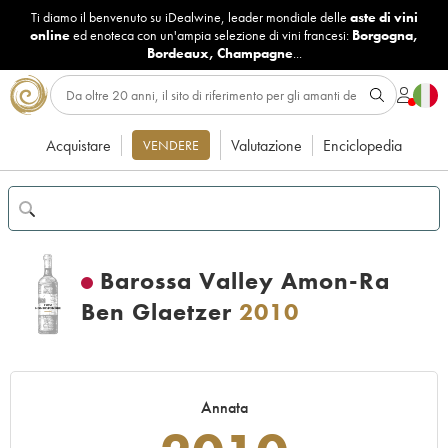
Ti diamo il benvenuto su iDealwine, leader mondiale delle
aste di vini
online
ed enoteca con un'ampia selezione di vini francesi:
Borgogna
,
Bordeaux
,
Champagne
...
Acquistare
Valutazione
Enciclopedia
VENDERE
Barossa Valley Amon-Ra
Ben Glaetzer
2010
Annata