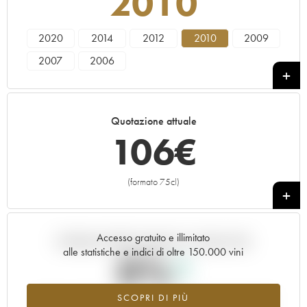
2010
2020
2014
2012
2010
2009
2007
2006
Quotazione attuale
106
€
(formato 75cl)
+
Accesso gratuito e illimitato
Andamento della quotazione in tempo reale
alle statistiche e indici di oltre 150.000 vini
0%
SCOPRI DI PIÙ
Valore in aumento per l'annata 2010 nel 2026 rispetto al 2025