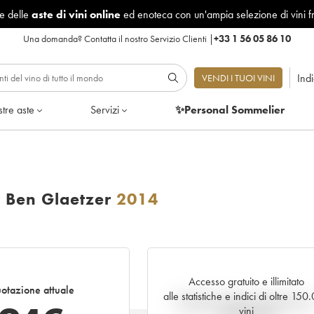
le delle
aste di vini online
ed enoteca con un'ampia selezione di vini f
Una domanda?
Contatta il nostro Servizio Clienti
|
+33 1 56 05 86 10
Ind
VENDI I TUOI VINI
tre aste
Servizi
✨Personal Sommelier
 Ben Glaetzer
2014
Accesso gratuito e illimitato
otazione attuale
alle statistiche e indici di oltre 15
Andamento della quotazione i
vini