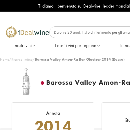
Ti diamo il benvenuto su iDealwine, leader mondia
I nostri vini
I nostri vini per regione
Le nos
Home
/
Ricerca indice
/
Barossa Valley Amon-Ra Ben Glaetzer 2014 (Rosso)
Barossa Valley Amon-Ra
Annata
2014
Qu