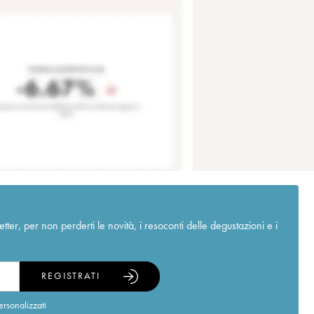
r, per non perderti le novità, i resoconti delle degustazioni e i
REGISTRATI
ersonalizzati