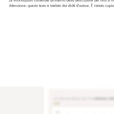
Le informazioni contenute all'interno della descrizione del vino si r
Attenzione: questo testo è tutelato dai diritti d'autore. È vietato co