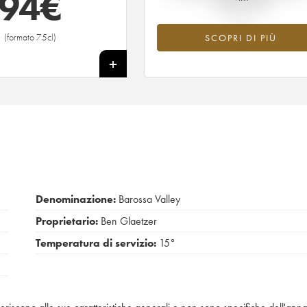
94
€
tempo reale
(formato 75cl)
SCOPRI DI PIÙ
+
Denominazione:
Barossa Valley
Proprietario:
Ben Glaetzer
Temperatura di servizio:
15°