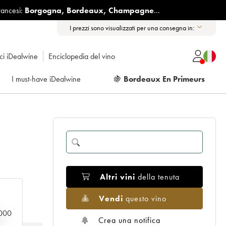
rancesi:
Borgogna
,
Bordeaux
,
Champagne
...
I prezzi sono visualizzati per una consegna in:
ici iDealwine
Enciclopedia del vino
I must-have iDealwine
🍇
Bordeaux En Primeurs
Altri vini
della tenuta
Vendi
questo vino
0.000
n
Crea una notifica