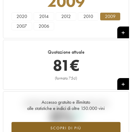
2009
2020
2014
2012
2010
2009
2007
2006
Quotazione attuale
81
€
(formato 75cl)
+
Accesso gratuito e illimitato
Andamento della quotazione in tempo reale
alle statistiche e indici di oltre 150.000 vini
0%
SCOPRI DI PIÙ
Valore in aumento per l'annata 2009 nel 2026 rispetto al 2025