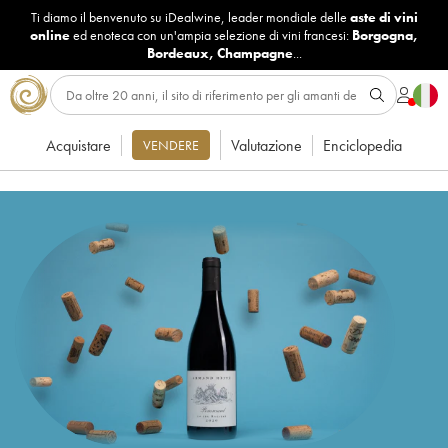
Ti diamo il benvenuto su iDealwine, leader mondiale delle
aste di vini
online
ed enoteca con un'ampia selezione di vini francesi:
Borgogna
,
Bordeaux
,
Champagne
...
Acquistare
Valutazione
Enciclopedia
VENDERE